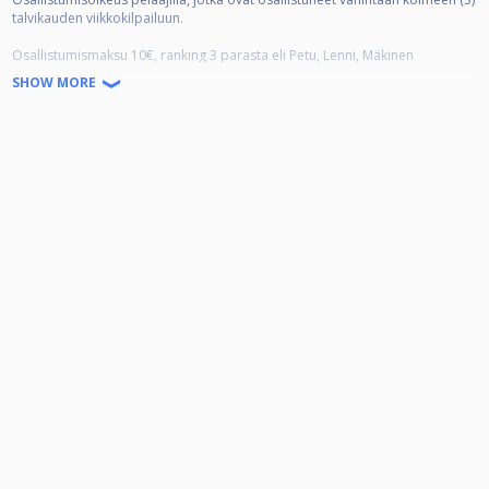
talvikauden viikkokilpailuun.
Osallistumismaksu 10€, ranking 3 parasta eli Petu, Lenni, Mäkinen
ilmaiseksi.
SHOW MORE
Pohjapotti 210€ - osallistumismaksut lisätään lyhentämättömänä pottiin,
rahapalkinnot 4 parhaalle.
Jako:
1. 50%
2. 25%
3.-4. 12,5%