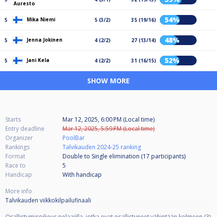
Auresto
54%
Mika Niemi
5
5 (3/2)
35 (19/16)
48%
Jenna Jokinen
5
4 (2/2)
27 (13/14)
52%
Jani Kela
5
4 (2/2)
31 (16/15)
SHOW MORE
Starts
Mar 12, 2025, 6:00 PM (Local time)
Entry deadline
Mar 12, 2025, 5:59 PM (Local time)
Organizer
PoolBar
Rankings
Talvikauden 2024-25 ranking
Format
Double to Single elimination (17
participants
)
Race to
5
Handicap
With handicap
More info
Talvikauden viikkokilpailufinaali
Osallistumisoikeus pelaajilla, jotka ovat osallistuneet vähintään kolmeen (3)