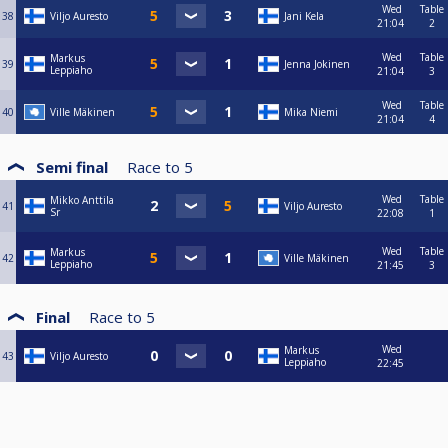
Wed
Table
38
Viljo Auresto
Jani Kela
21:04
2
Wed
Table
Markus
39
Jenna Jokinen
Leppiaho
21:04
3
Wed
Table
40
Ville Mäkinen
Mika Niemi
21:04
4
Semi final
Race to
5
Wed
Table
Mikko Anttila
41
Viljo Auresto
Sr
22:08
1
Wed
Table
Markus
42
Ville Mäkinen
Leppiaho
21:45
3
Final
Race to
5
Wed
Markus
43
Viljo Auresto
Leppiaho
22:45