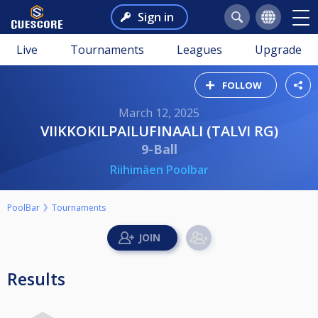
Sign in
Live
Tournaments
Leagues
Upgrade
FOLLOW
March 12, 2025
VIIKKOKILPAILUFINAALI (TALVI RG)
9-Ball
Riihimäen Poolbar
PoolBar
Tournaments
Results