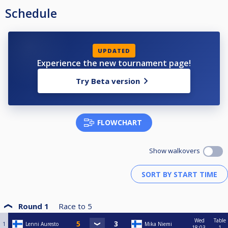
Schedule
UPDATED
Experience the new tournament page!
Try Beta version
FLOWCHART
Show walkovers
Round 1
Race to
5
Wed
Table
1
Lenni Auresto
Mika Niemi
18:03
1