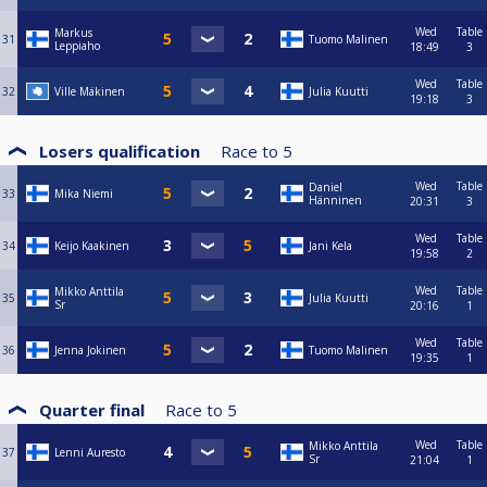
Wed
Table
Markus
31
Tuomo Malinen
Leppiaho
18:49
3
Wed
Table
32
Ville Mäkinen
Julia Kuutti
19:18
3
Losers qualification
Race to
5
Wed
Table
Daniel
33
Mika Niemi
Hänninen
20:31
3
Wed
Table
34
Keijo Kaakinen
Jani Kela
19:58
2
Wed
Table
Mikko Anttila
35
Julia Kuutti
Sr
20:16
1
Wed
Table
36
Jenna Jokinen
Tuomo Malinen
19:35
1
Quarter final
Race to
5
Wed
Table
Mikko Anttila
37
Lenni Auresto
Sr
21:04
1