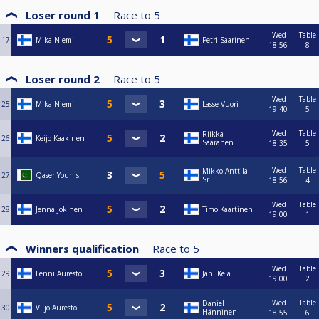
Loser round 1
Race to
5
Wed
Table
17
Mika Niemi
Petri Saarinen
18:56
8
Loser round 2
Race to
5
Wed
Table
25
Mika Niemi
Lasse Vuori
19:40
5
Wed
Table
Riikka
26
Keijo Kaakinen
Saaranen
18:35
5
Wed
Table
Mikko Anttila
27
Qaser Younis
Sr
18:56
4
Wed
Table
28
Jenna Jokinen
Timo Kaartinen
19:00
1
Winners qualification
Race to
5
Wed
Table
29
Lenni Auresto
Jani Kela
19:00
2
Wed
Table
Daniel
30
Viljo Auresto
Hänninen
18:55
6