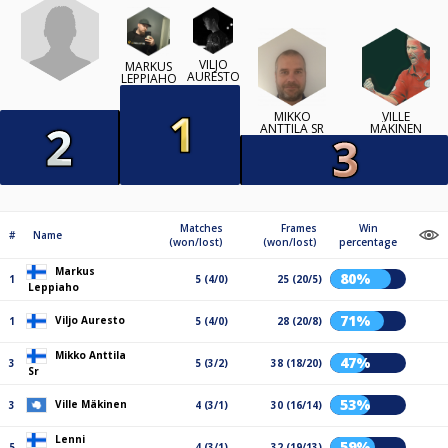
VILJO
MARKUS
AURESTO
LEPPIAHO
MIKKO
VILLE
ANTTILA SR
MÄKINEN
Matches
Frames
Win
#
Name
(won/lost)
(won/lost)
percentage
Markus
80%
1
5 (4/0)
25 (20/5)
Leppiaho
71%
Viljo Auresto
1
5 (4/0)
28 (20/8)
Mikko Anttila
47%
3
5 (3/2)
38 (18/20)
Sr
53%
Ville Mäkinen
3
4 (3/1)
30 (16/14)
Lenni
59%
5
4 (3/1)
32 (19/13)