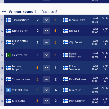
Winner round 1
Race to
5
Wed
Table
9
Timo Kaartinen
Lenni Auresto
18:38
1
Wed
Table
10
Jenna Jokinen
Jani Kela
18:03
2
Wed
Table
Mikko Anttila
11
Viljo Auresto
Sr
18:03
3
Wed
Table
Daniel
12
Qaser Younis
Hänninen
18:03
4
Wed
Table
Markus
Riikka
13
Leppiaho
Saaranen
18:03
5
Wed
Table
14
Tuomo Malinen
Keijo Kaakinen
18:03
6
Wed
Table
15
Ville Mäkinen
Lasse Vuori
18:03
7
Wed
Table
16
Julia Kuutti
Petri Saarinen
18:03
8