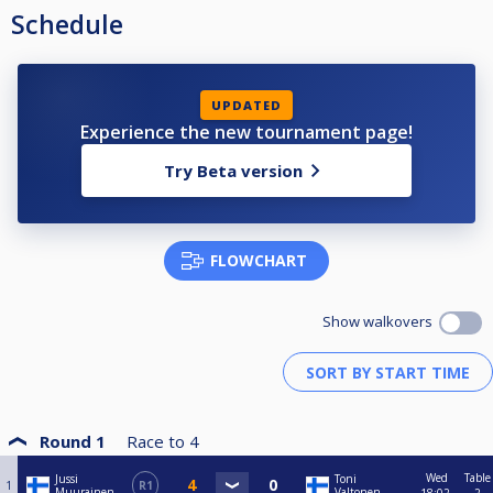
Schedule
UPDATED
Experience the new tournament page!
Try Beta version
FLOWCHART
Show walkovers
Round 1
Race to
4
Wed
Table
Jussi
Toni
1
R1
Muurainen
Valtonen