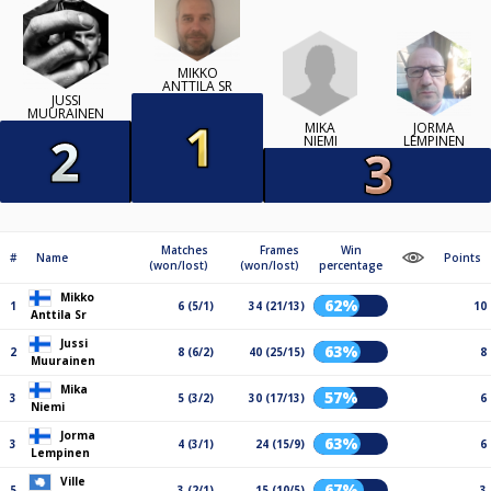
MIKKO
ANTTILA SR
JUSSI
MUURAINEN
MIKA
JORMA
NIEMI
LEMPINEN
Matches
Frames
Win
#
Name
Points
(won/lost)
(won/lost)
percentage
Mikko
62%
1
6 (5/1)
34 (21/13)
10
Anttila Sr
Jussi
63%
2
8 (6/2)
40 (25/15)
8
Muurainen
Mika
57%
3
5 (3/2)
30 (17/13)
6
Niemi
Jorma
63%
3
4 (3/1)
24 (15/9)
6
Lempinen
Ville
67%
5
3 (2/1)
15 (10/5)
3