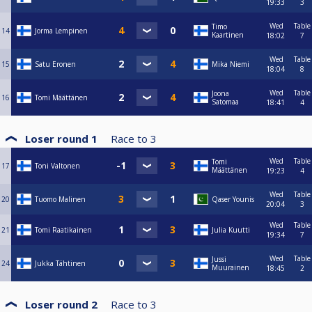
19:33
3
Wed
Table
Timo
14
Jorma Lempinen
Kaartinen
18:02
7
Wed
Table
15
Satu Eronen
Mika Niemi
18:04
8
Wed
Table
Joona
16
Tomi Määttänen
Satomaa
18:41
4
Loser round 1
Race to
3
Wed
Table
Tomi
17
Toni Valtonen
Määttänen
19:23
4
Wed
Table
20
Tuomo Malinen
Qaser Younis
20:04
3
Wed
Table
21
Tomi Raatikainen
Julia Kuutti
19:34
7
Wed
Table
Jussi
24
Jukka Tähtinen
Muurainen
18:45
2
Loser round 2
Race to
3