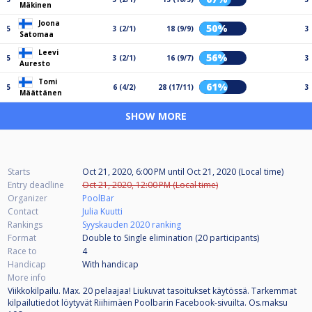
Mäkinen
Joona
50%
5
3 (2/1)
18 (9/9)
3
Satomaa
Leevi
56%
5
3 (2/1)
16 (9/7)
3
Auresto
Tomi
61%
5
6 (4/2)
28 (17/11)
3
Määttänen
SHOW MORE
Starts
Oct 21, 2020, 6:00 PM
until
Oct 21, 2020 (Local time)
Entry deadline
Oct 21, 2020, 12:00 PM (Local time)
Organizer
PoolBar
Contact
Julia Kuutti
Rankings
Syyskauden 2020 ranking
Format
Double to Single elimination (20
participants
)
Race to
4
Handicap
With handicap
More info
Viikkokilpailu. Max. 20 pelaajaa! Liukuvat tasoitukset käytössä. Tarkemmat
kilpailutiedot löytyvät Riihimäen Poolbarin Facebook-sivuilta. Os.maksu