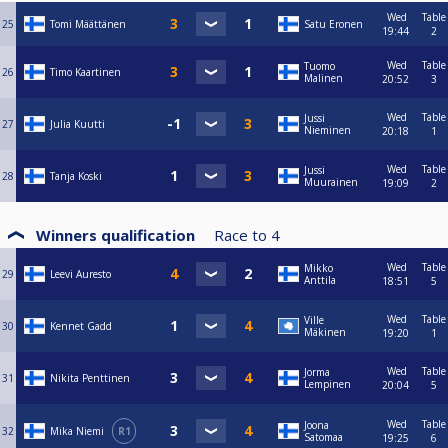
Wed
Table
25
Tomi Määttänen
Satu Eronen
19:44
2
Wed
Table
Tuomo
26
Timo Kaartinen
Malinen
20:52
3
Wed
Table
Jussi
27
Julia Kuutti
Nieminen
20:18
1
Wed
Table
Jussi
28
Tanja Koski
Muurainen
19:09
2
Winners qualification
Race to
4
Wed
Table
Mikko
29
Leevi Auresto
Anttila
18:51
5
Wed
Table
Ville
30
Kennet Gadd
Mäkinen
19:20
1
Wed
Table
Jorma
31
Nikita Penttinen
Lempinen
20:04
5
Wed
Table
Joona
32
Mika Niemi
R1
Satomaa
19:25
6