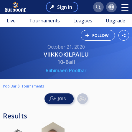
Sign in
Live
Tournaments
Leagues
Upgrade
FOLLOW
October 21, 2020
VIIKKOKILPAILU
10-Ball
Riihimäen Poolbar
PoolBar
Tournaments
Results