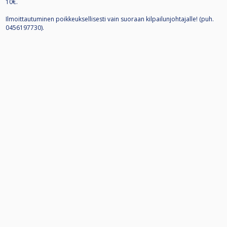
10€.
Ilmoittautuminen poikkeuksellisesti vain suoraan kilpailunjohtajalle! (puh.
0456197730).