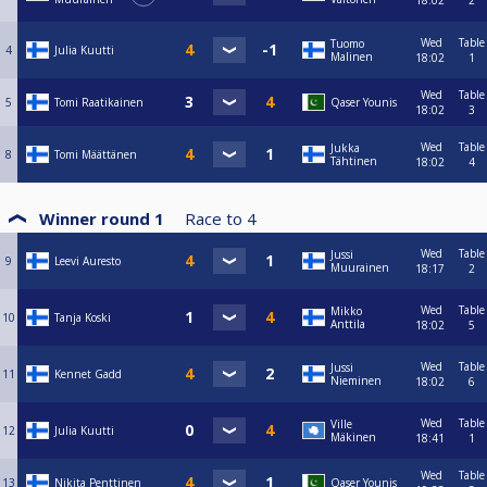
18:02
2
Wed
Table
Tuomo
4
Julia Kuutti
Malinen
18:02
1
Wed
Table
5
Tomi Raatikainen
Qaser Younis
18:02
3
Wed
Table
Jukka
8
Tomi Määttänen
Tähtinen
18:02
4
Winner round 1
Race to
4
Wed
Table
Jussi
9
Leevi Auresto
Muurainen
18:17
2
Wed
Table
Mikko
10
Tanja Koski
Anttila
18:02
5
Wed
Table
Jussi
11
Kennet Gadd
Nieminen
18:02
6
Wed
Table
Ville
12
Julia Kuutti
Mäkinen
18:41
1
Wed
Table
13
Nikita Penttinen
Qaser Younis