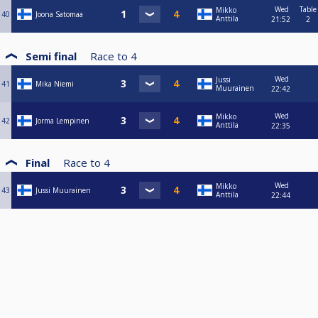
Wed
Table
Mikko
40
Joona Satomaa
Anttila
21:52
2
Semi final
Race to
4
Wed
Jussi
41
Mika Niemi
Muurainen
22:42
Wed
Mikko
42
Jorma Lempinen
Anttila
22:35
Final
Race to
4
Wed
Mikko
43
Jussi Muurainen
Anttila
22:44