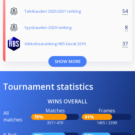
54
Talvikauden 2020-2021 ranking
8
Syyskauden 2020 ranking
37
Viikkokisaranking HBS kevät 2019
SHOW MORE
Tournament statistics
WINS OVERALL
Matches
Frames
All
75%
61%
matches
357 / 479
1455 / 2399