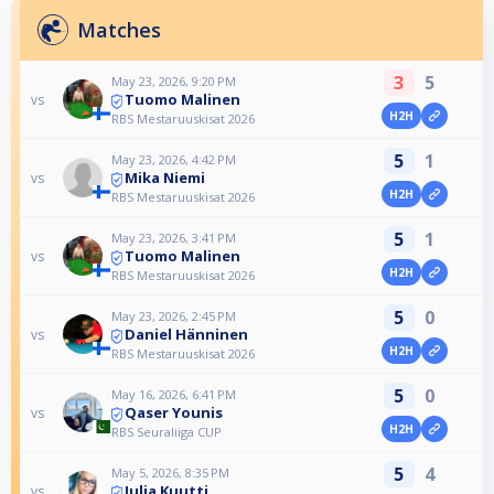
Matches
3
5
May 23, 2026, 9:20 PM
Tuomo Malinen
vs
H2H
RBS Mestaruuskisat 2026
5
1
May 23, 2026, 4:42 PM
Mika Niemi
vs
H2H
RBS Mestaruuskisat 2026
5
1
May 23, 2026, 3:41 PM
Tuomo Malinen
vs
H2H
RBS Mestaruuskisat 2026
5
0
May 23, 2026, 2:45 PM
Daniel Hänninen
vs
H2H
RBS Mestaruuskisat 2026
5
0
May 16, 2026, 6:41 PM
Qaser Younis
vs
H2H
RBS Seuraliiga CUP
5
4
May 5, 2026, 8:35 PM
Julia Kuutti
vs