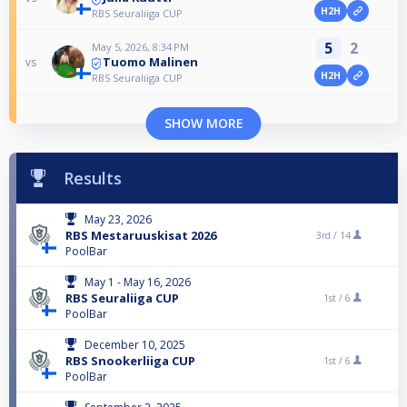
H2H
RBS Seuraliiga CUP
5
2
May 5, 2026, 8:34 PM
Tuomo Malinen
vs
H2H
RBS Seuraliiga CUP
SHOW MORE
Results
May 23, 2026
RBS Mestaruuskisat 2026
3rd /
14
PoolBar
May 1 - May 16, 2026
RBS Seuraliiga CUP
1st /
6
PoolBar
December 10, 2025
RBS Snookerliiga CUP
1st /
6
PoolBar