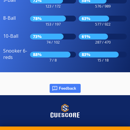
9-Ball
72%
58%
123 / 172
576 / 989
8-Ball
78%
63%
153 / 197
577 / 922
10-Ball
73%
61%
74 / 102
287 / 470
Snooker 6-
88%
83%
reds
7 / 8
15 / 18
Feedback