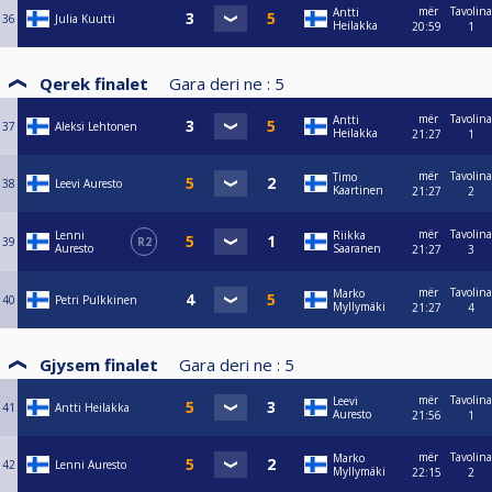
mër
Tavolina
Antti
36
Julia Kuutti
Heilakka
20:59
1
Qerek finalet
Gara deri ne :
5
mër
Tavolina
Antti
37
Aleksi Lehtonen
Heilakka
21:27
1
mër
Tavolina
Timo
38
Leevi Auresto
Kaartinen
21:27
2
mër
Tavolina
Lenni
Riikka
39
R2
Auresto
Saaranen
21:27
3
mër
Tavolina
Marko
40
Petri Pulkkinen
Myllymäki
21:27
4
Gjysem finalet
Gara deri ne :
5
mër
Tavolina
Leevi
41
Antti Heilakka
Auresto
21:56
1
mër
Tavolina
Marko
42
Lenni Auresto
Myllymäki
22:15
2