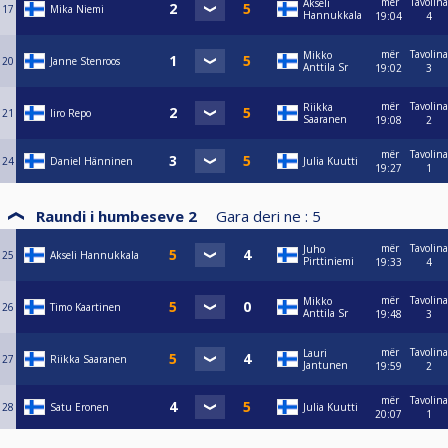
mër
Tavolina
Akseli
17
Mika Niemi
Hannukkala
19:04
4
mër
Tavolina
Mikko
20
Janne Stenroos
Anttila Sr
19:02
3
mër
Tavolina
Riikka
21
Iiro Repo
Saaranen
19:08
2
mër
Tavolina
24
Daniel Hänninen
Julia Kuutti
19:27
1
Raundi i humbeseve 2
Gara deri ne :
5
mër
Tavolina
Juho
25
Akseli Hannukkala
Pirttiniemi
19:33
4
mër
Tavolina
Mikko
26
Timo Kaartinen
Anttila Sr
19:48
3
mër
Tavolina
Lauri
27
Riikka Saaranen
Jantunen
19:59
2
mër
Tavolina
28
Satu Eronen
Julia Kuutti
20:07
1