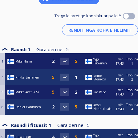
Trego lojtaret qe kan shkuar pa lojë
Raundi 1
Gara deri ne :
5
mër
Tavolina
Yrjö
1
Mika Niemi
Tuovinen
17:43
1
mër
Tavolina
Janne
4
Riikka Saaranen
Stenroos
17:43
2
mër
Tavolina
5
Mikko Anttila Sr
Iiro Repo
17:43
3
mër
Tavolina
Akseli
8
Daniel Hänninen
Hannukkala
17:43
4
Raundi i fituesit 1
Gara deri ne :
5
mër
Tavolina
Yrjö
9
Julia Kuutti