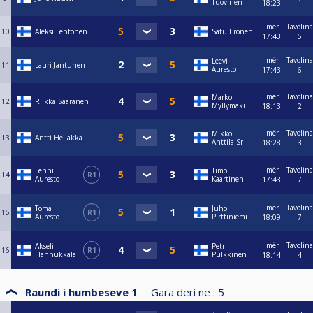
Tuovinen
18:23
1
mër
Tavolina
10
Aleksi Lehtonen
Satu Eronen
17:43
5
mër
Tavolina
Leevi
11
Lauri Jantunen
Auresto
17:43
6
mër
Tavolina
Marko
12
Riikka Saaranen
Myllymäki
18:13
2
mër
Tavolina
Mikko
13
Antti Heilakka
Anttila Sr
18:28
3
mër
Tavolina
Lenni
Timo
14
R1
Auresto
Kaartinen
17:43
7
mër
Tavolina
Toma
Juho
15
R1
Auresto
Pirttiniemi
18:09
7
mër
Tavolina
Akseli
Petri
16
R1
Hannukkala
Pulkkinen
18:14
4
Raundi i humbeseve 1
Gara deri ne :
5