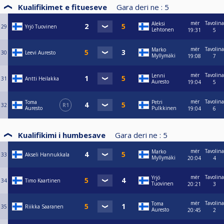
Kualifikimet e fitueseve
Gara deri ne :
5
mër
Tavolina
Aleksi
29
Yrjö Tuovinen
Lehtonen
19:31
5
mër
Tavolina
Marko
30
Leevi Auresto
Myllymäki
19:08
7
mër
Tavolina
Lenni
31
Antti Heilakka
Auresto
19:04
5
mër
Tavolina
Toma
Petri
32
R1
Auresto
Pulkkinen
19:04
6
Kualifikimi i humbesave
Gara deri ne :
5
mër
Tavolina
Marko
33
Akseli Hannukkala
Myllymäki
20:04
4
mër
Tavolina
Yrjö
34
Timo Kaartinen
Tuovinen
20:21
3
mër
Tavolina
Toma
35
Riikka Saaranen
Auresto
20:45
2