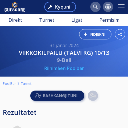
Kyquni
Direkt
Turnet
Ligat
Permisim
NDJEKNI
31 janar 2024
VIIKKOKILPAILU (TALVI RG) 10/13
9-Ball
Riihimäen Poolbar
PoolBar
Turnet
Rezultatet