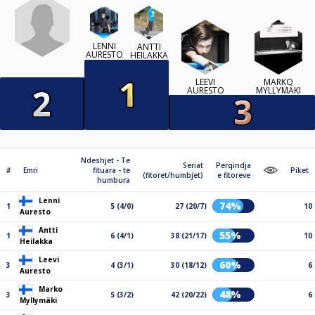
LENNI
ANTTI
AURESTO
HEILAKKA
LEEVI
MARKO
AURESTO
MYLLYMÄKI
Ndeshjet - Te
Seriat
Perqindja
#
Emri
fituara - te
Piket
(fitoret/humbjet)
e fitoreve
humbura
Lenni
74%
1
5 (4/0)
27 (20/7)
10
Auresto
Antti
55%
1
6 (4/1)
38 (21/17)
10
Heilakka
Leevi
60%
3
4 (3/1)
30 (18/12)
6
Auresto
Marko
48%
3
5 (3/2)
42 (20/22)
6
Myllymäki