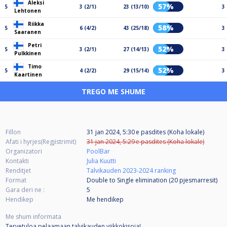
Aleksi
57%
5
3 (2/1)
23 (13/10)
3
Lehtonen
Riikka
58%
5
6 (4/2)
43 (25/18)
3
Saaranen
Petri
52%
5
3 (2/1)
27 (14/13)
3
Pulkkinen
Timo
52%
5
4 (2/2)
29 (15/14)
3
Kaartinen
TREGO ME SHUME
Fillon
31 jan 2024, 5:30 e pasdites (Koha lokale)
Afati i hyrjes(Regjistrimit)
31 jan 2024, 5:29 e pasdites (Koha lokale)
Organizatori
PoolBar
Kontakti
Julia Kuutti
Renditjet
Talvikauden 2023-2024 ranking
Format
Double to Single elimination (20
pjesmarresit
)
Gara deri ne :
5
Hendikep
Me hendikep
Me shum informata
Tervetuloa pelaamaan talvikauden viikkokisoja!