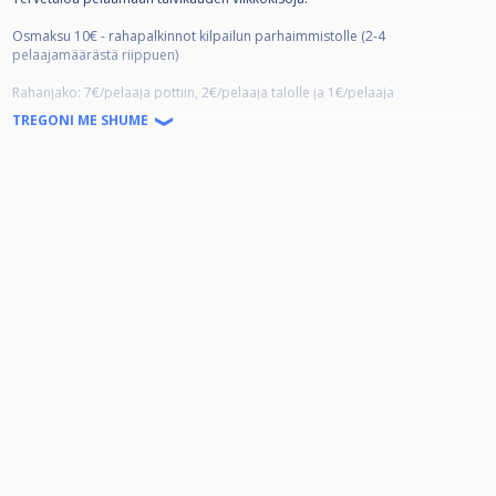
Osmaksu 10€ - rahapalkinnot kilpailun parhaimmistolle (2-4
pelaajamäärästä riippuen)
Rahanjako: 7€/pelaaja pottiin, 2€/pelaaja talolle ja 1€/pelaaja
viikkokilpailufinaalin lähtöpottiin
TREGONI ME SHUME
Viikkokilpailuissa on tasoitukset käytössä.
Talvikauden päätteeksi pelataan viikkokilpailufinaali, johon
osallistumisoikeuden saa osallistumalla vähintään kolmeen (3) talvikauden
rankingkilpailuun.
Yhteystiedot: Julia /
045 6197730