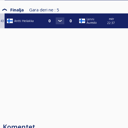
Finalja
Gara deri ne :
5
mër
Lenni
43
Antti Heilakka
Auresto
22:37
Komentet