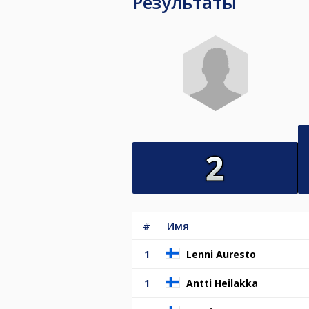
Результаты
#
Имя
1
Lenni Auresto
1
Antti Heilakka