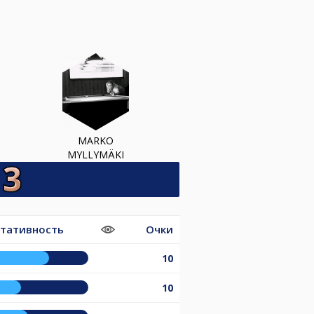
MARKO
MYLLYMÄKI
ьтативность
Очки
10
10