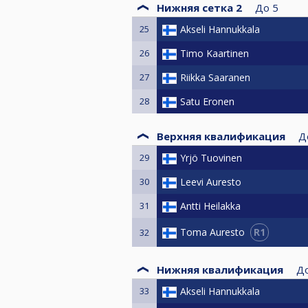
Нижняя сетка 2
До
5
25
Akseli Hannukkala
26
Timo Kaartinen
27
Riikka Saaranen
28
Satu Eronen
Верхняя квалификация
Д
29
Yrjö Tuovinen
30
Leevi Auresto
31
Antti Heilakka
R1
Toma Auresto
32
Нижняя квалификация
Д
33
Akseli Hannukkala