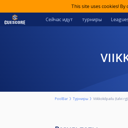
This site uses cookies! By
Сейчас идут
турниры
League
VII
PoolBar
Турниры
Viikkokilpailu (talvi rg