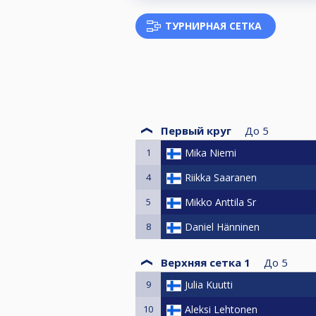
ТУРНИРНАЯ СЕТКА
Первый круг
До
5
1
Mika Niemi
4
Riikka Saaranen
5
Mikko Anttila Sr
8
Daniel Hänninen
Верхняя сетка 1
До
5
9
Julia Kuutti
10
Aleksi Lehtonen