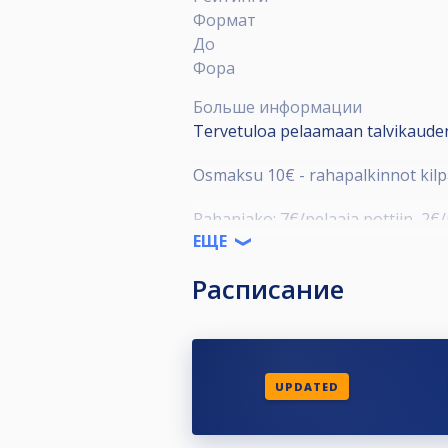
Формат
До
Фора
Больше информации
Tervetuloa pelaamaan talvikauden
Osmaksu 10€ - rahapalkinnot kilp
Rahanjako: 7€/pelaaja pottiin, 2€/p
ЕЩЕ
Viikkokilpailuissa on tasoitukset 
Расписание
Talvikauden päätteeksi pelataan vi
talvikauden rankingkilpailuun.
Yhteystiedot: Julia /
UPDATED
045 6197730