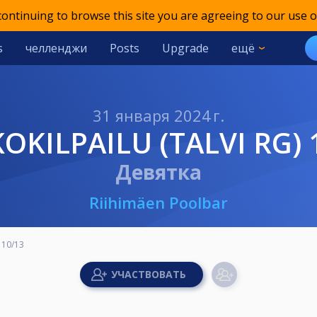
 continuing to browse this site you are agreeing to our use o
s
челленджи
Posts
Upgrade
ещё
31 января 2024 г.
KKOKILPAILU (TALVI RG) 
Девятка
Riihimäen Poolbar
) 10/13