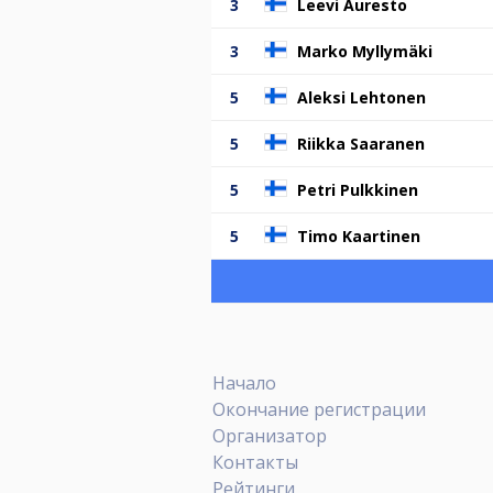
3
Leevi Auresto
3
Marko Myllymäki
5
Aleksi Lehtonen
5
Riikka Saaranen
5
Petri Pulkkinen
5
Timo Kaartinen
Начало
Окончание регистрации
Организатор
Контакты
Рейтинги