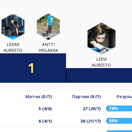
LENNI
ANTTI
AURESTO
HEILAKKA
LEEVI
AURESTO
Матчи (В/П)
Партии (В/П)
Резул
74%
5 (4/0)
27 (20/7)
55%
6 (4/1)
38 (21/17)