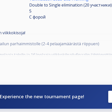
Double to Single elimination (20
участники
)
5
С форой
 viikkokisoja!
ailun parhaimmistolle (2-4 pelaajamäärästä riippuen)
elaaja talolle ja 1€/pelaaja viikkokilpailufinaalin lähtöpottii
käytössä.
ikkokilpailufinaali, johon osallistumisoikeuden saa osallis
Experience the new tournament page!