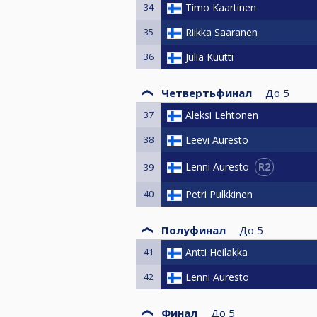
34
Timo Kaartinen
35
Riikka Saaranen
36
Julia Kuutti
Четвертьфинал
До
5
37
Aleksi Lehtonen
38
Leevi Auresto
R2
Lenni Auresto
39
40
Petri Pulkkinen
Полуфинал
До
5
41
Antti Heilakka
42
Lenni Auresto
Финал
До
5