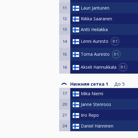
11
Lauri Jantunen
12
Riikka Saaranen
13
Antti Heilakka
R1
Lenni Auresto
14
R1
Toma Auresto
15
R1
Akseli Hannukkala
16
Нижняя сетка 1
До
5
17
Mika Niemi
20
Janne Stenroos
21
Iiro Repo
24
Daniel Hänninen