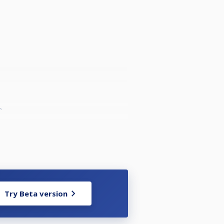
n
tumalla vähintään kolmeen (3)
Try Beta version