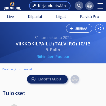
Kirjaudu sisään
Live
Kilpailut
Liigat
Päivitä Pro
SEURAA
31. tammikuuta 2024
VIIKKOKILPAILU (TALVI RG) 10/13
9-Pallo
Riihimäen Poolbar
PoolBar
Turnaukset
Tulokset