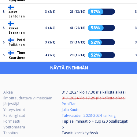
Myllymäki
57%
5
3 (2/1)
23 (13/10)
3
Aleksi
Lehtonen
58%
5
6 (4/2)
43 (25/18)
3
Riikka
Saaranen
Petri
52%
5
3 (2/1)
27 (14/13)
3
Pulkkinen
Timo
52%
5
4 (2/2)
29 (15/14)
3
Kaartinen
NÄYTÄ ENEMMÄN
Alkaa
31.1.2024 klo 17.30 (Paikallista aikaa)
Ilmoittauduttava viimeistään
31.1.2024 klo 17.29 (Paikallista aikaa)
Järjestäjä
PoolBar
Yhteystiedot
Julia Kuutti
Rankinglistat
Talvikauden 2023-2024 ranking
Formaatti
Tuplaeliminaatio + cup (20
osallistujat
)
Voittomäärä
5
Tasoitus
Tasoitukset käytössä