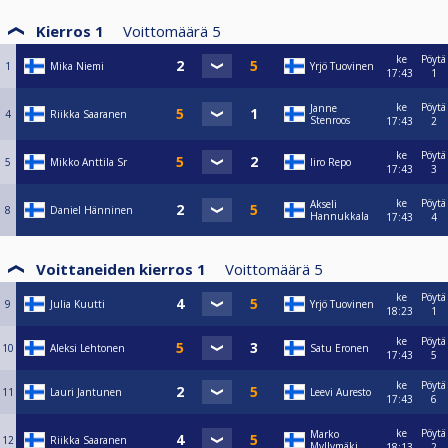
Kierros 1
Voittomäärä
5
ke
Pöytä
1
Mika Niemi
Yrjö Tuovinen
17:43
1
ke
Pöytä
Janne
4
Riikka Saaranen
Stenroos
17:43
2
ke
Pöytä
5
Mikko Anttila Sr
Iiro Repo
17:43
3
ke
Pöytä
Akseli
8
Daniel Hänninen
Hannukkala
17:43
4
Voittaneiden kierros 1
Voittomäärä
5
ke
Pöytä
9
Julia Kuutti
Yrjö Tuovinen
18:23
1
ke
Pöytä
10
Aleksi Lehtonen
Satu Eronen
17:43
5
ke
Pöytä
11
Lauri Jantunen
Leevi Auresto
17:43
6
ke
Pöytä
Marko
12
Riikka Saaranen
Myllymäki
18:13
2