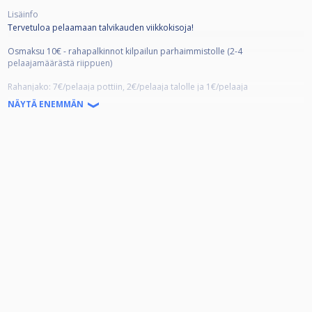
Lisäinfo
Tervetuloa pelaamaan talvikauden viikkokisoja!
Osmaksu 10€ - rahapalkinnot kilpailun parhaimmistolle (2-4
pelaajamäärästä riippuen)
Rahanjako: 7€/pelaaja pottiin, 2€/pelaaja talolle ja 1€/pelaaja
viikkokilpailufinaalin lähtöpottiin
NÄYTÄ ENEMMÄN
Viikkokilpailuissa on tasoitukset käytössä.
Talvikauden päätteeksi pelataan viikkokilpailufinaali, johon
osallistumisoikeuden saa osallistumalla vähintään kolmeen (3) talvikauden
rankingkilpailuun.
Yhteystiedot: Julia /
045 6197730