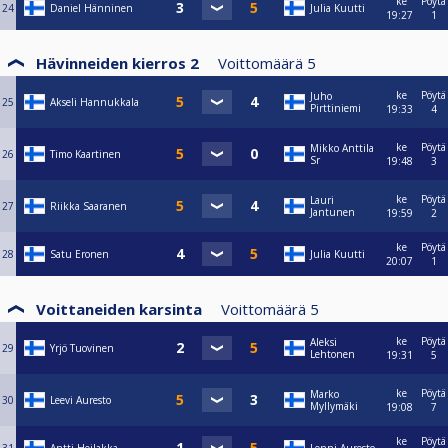
ke
Pöytä
24
Daniel Hänninen
Julia Kuutti
19:27
1
Hävinneiden kierros 2
Voittomäärä
5
ke
Pöytä
Juho
25
Akseli Hannukkala
Pirttiniemi
19:33
4
ke
Pöytä
Mikko Anttila
26
Timo Kaartinen
Sr
19:48
3
ke
Pöytä
Lauri
27
Riikka Saaranen
Jantunen
19:59
2
ke
Pöytä
28
Satu Eronen
Julia Kuutti
20:07
1
Voittaneiden karsinta
Voittomäärä
5
ke
Pöytä
Aleksi
29
Yrjö Tuovinen
Lehtonen
19:31
5
ke
Pöytä
Marko
30
Leevi Auresto
Myllymäki
19:08
7
ke
Pöytä