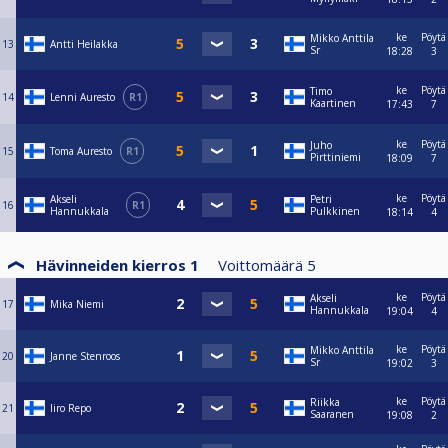
ke
Pöytä
Mikko Anttila
13
Antti Heilakka
Sr
18:28
3
ke
Pöytä
Timo
14
Lenni Auresto
R1
Kaartinen
17:43
7
ke
Pöytä
Juho
15
Toma Auresto
R1
Pirttiniemi
18:09
7
ke
Pöytä
Akseli
Petri
16
R1
Hannukkala
Pulkkinen
18:14
4
Hävinneiden kierros 1
Voittomäärä
5
ke
Pöytä
Akseli
17
Mika Niemi
Hannukkala
19:04
4
ke
Pöytä
Mikko Anttila
20
Janne Stenroos
Sr
19:02
3
ke
Pöytä
Riikka
21
Iiro Repo
Saaranen
19:08
2