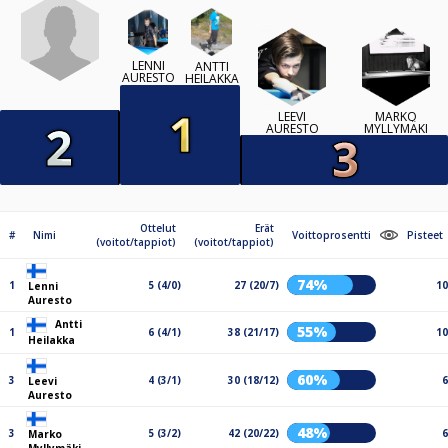
LENNI
ANTTI
AURESTO
HEILAKKA
LEEVI
MARKO
AURESTO
MYLLYMÄKI
Ottelut
Erät
#
Nimi
Voittoprosentti
Pisteet
(voitot/tappiot)
(voitot/tappiot)
74%
1
5 (4/0)
27 (20/7)
10
Lenni
Auresto
Antti
55%
1
6 (4/1)
38 (21/17)
10
Heilakka
60%
3
4 (3/1)
30 (18/12)
6
Leevi
Auresto
48%
3
5 (3/2)
42 (20/22)
6
Marko