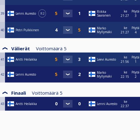
ke
Pöytä
Riikka
39
Lenni Auresto
R2
Saaranen
21:27
3
ke
Pöytä
Marko
40
Petri Pulkkinen
Myllymäki
21:27
4
Välierät
Voittomäärä
5
ke
Pöytä
41
Antti Heilakka
Leevi Auresto
21:56
1
ke
Pöytä
Marko
42
Lenni Auresto
Myllymäki
22:15
2
Finaali
Voittomäärä
5
ke
43
Antti Heilakka
Lenni Auresto
22:37