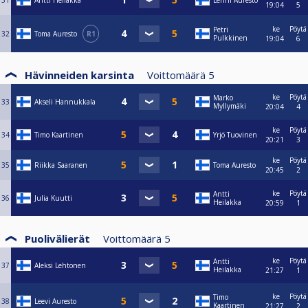
31
Antti Heilakka
Lenni Auresto
19:04
5
ke
Pöytä
Petri
32
Toma Auresto
R1
Pulkkinen
19:04
6
Hävinneiden karsinta
Voittomäärä
5
ke
Pöytä
Marko
33
Akseli Hannukkala
Myllymäki
20:04
4
ke
Pöytä
34
Timo Kaartinen
Yrjö Tuovinen
20:21
3
ke
Pöytä
35
Riikka Saaranen
Toma Auresto
20:45
2
ke
Pöytä
Antti
36
Julia Kuutti
Heilakka
20:59
1
Puolivälierät
Voittomäärä
5
ke
Pöytä
Antti
37
Aleksi Lehtonen
Heilakka
21:27
1
ke
Pöytä
Timo
38
Leevi Auresto
Kaartinen
21:27
2