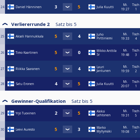
Mi.
Tisch
24
Daniel Hänninen
Julia Kuutti
19:27
1
Verliererrunde 2
Satz bis
5
Mi.
Tisch
Juho
25
Akseli Hannukkala
Pirttiniemi
19:33
4
Mi.
Tisch
Mikko Anttila
26
Timo Kaartinen
Sr
19:48
3
Mi.
Tisch
Lauri
27
Riikka Saaranen
Jantunen
19:59
2
Mi.
Tisch
28
Satu Eronen
Julia Kuutti
20:07
1
Gewinner-Qualifikation
Satz bis
5
Mi.
Tisch
Aleksi
29
Yrjö Tuovinen
Lehtonen
19:31
5
Mi.
Tisch
Marko
30
Leevi Auresto
Myllymäki
19:08
7