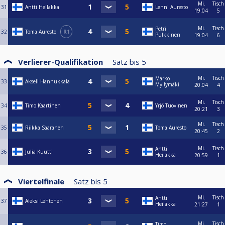
Mi.
Tisch
31
Antti Heilakka
Lenni Auresto
19:04
5
Mi.
Tisch
Petri
32
Toma Auresto
R1
Pulkkinen
19:04
6
Verlierer-Qualifikation
Satz bis
5
Mi.
Tisch
Marko
33
Akseli Hannukkala
Myllymäki
20:04
4
Mi.
Tisch
34
Timo Kaartinen
Yrjö Tuovinen
20:21
3
Mi.
Tisch
35
Riikka Saaranen
Toma Auresto
20:45
2
Mi.
Tisch
Antti
36
Julia Kuutti
Heilakka
20:59
1
Viertelfinale
Satz bis
5
Mi.
Tisch
Antti
37
Aleksi Lehtonen
Heilakka
21:27
1
Mi.
Tisch
Timo