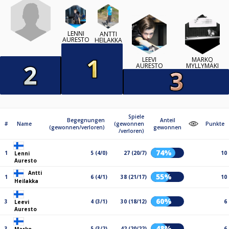
LENNI
ANTTI
AURESTO
HEILAKKA
LEEVI
MARKO
AURESTO
MYLLYMÄKI
Spiele
Begegnungen
Anteil
#
Name
(gewonnen
Punkte
(gewonnen/verloren)
gewonnen
/verloren)
74%
1
5 (4/0)
27 (20/7)
10
Lenni
Auresto
Antti
55%
1
6 (4/1)
38 (21/17)
10
Heilakka
60%
3
4 (3/1)
30 (18/12)
6
Leevi
Auresto
48%
3
5 (3/2)
42 (20/22)
6