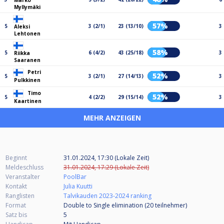
Marko
Myllymäki
57%
5
3 (2/1)
23 (13/10)
3
Aleksi
Lehtonen
58%
5
6 (4/2)
43 (25/18)
3
Riikka
Saaranen
Petri
52%
5
3 (2/1)
27 (14/13)
3
Pulkkinen
Timo
52%
5
4 (2/2)
29 (15/14)
3
Kaartinen
MEHR ANZEIGEN
Beginnt
31.01.2024, 17:30 (Lokale Zeit)
Meldeschluss
31.01.2024, 17:29 (Lokale Zeit)
Veranstalter
PoolBar
Kontakt
Julia Kuutti
Ranglisten
Talvikauden 2023-2024 ranking
Format
Double to Single elimination (20
teilnehmer
)
Satz bis
5