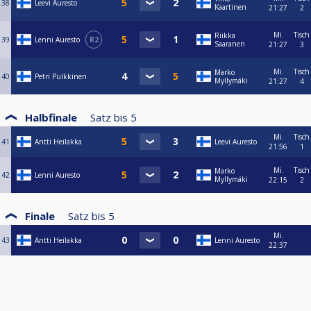
38
Leevi Auresto
Kaartinen
21:27
2
Mi.
Tisch
Riikka
39
Lenni Auresto
R2
Saaranen
21:27
3
Mi.
Tisch
Marko
40
Petri Pulkkinen
Myllymäki
21:27
4
Halbfinale
Satz bis
5
Mi.
Tisch
41
Antti Heilakka
Leevi Auresto
21:56
1
Mi.
Tisch
Marko
42
Lenni Auresto
Myllymäki
22:15
2
Finale
Satz bis
5
Mi.
43
Antti Heilakka
Lenni Auresto
22:37