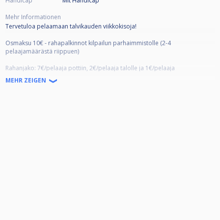
Handicap
Mit Handicap
Mehr Informationen
Tervetuloa pelaamaan talvikauden viikkokisoja!
Osmaksu 10€ - rahapalkinnot kilpailun parhaimmistolle (2-4
pelaajamäärästä riippuen)
Rahanjako: 7€/pelaaja pottiin, 2€/pelaaja talolle ja 1€/pelaaja
viikkokilpailufinaalin lähtöpottiin
MEHR ZEIGEN
Viikkokilpailuissa on tasoitukset käytössä.
Talvikauden päätteeksi pelataan viikkokilpailufinaali, johon
osallistumisoikeuden saa osallistumalla vähintään kolmeen (3) talvikauden
rankingkilpailuun.
Yhteystiedot: Julia /
045 6197730