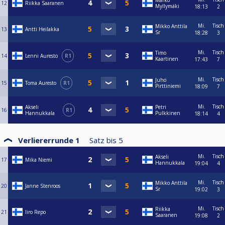
Marko
12
Riikka Saaranen
Myllymäki
18:13
2
Mi.
Tisch
Mikko Anttila
13
Antti Heilakka
Sr
18:28
3
Mi.
Tisch
Timo
14
Lenni Auresto
R1
Kaartinen
17:43
7
Mi.
Tisch
Juho
15
Toma Auresto
R1
Pirttiniemi
18:09
7
Mi.
Tisch
Akseli
Petri
16
R1
Hannukkala
Pulkkinen
18:14
4
Verliererrunde 1
Satz bis
5
Mi.
Tisch
Akseli
17
Mika Niemi
Hannukkala
19:04
4
Mi.
Tisch
Mikko Anttila
20
Janne Stenroos
Sr
19:02
3
Mi.
Tisch
Riikka
21
Iiro Repo
Saaranen
19:08
2