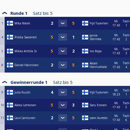
Runde 1
Satz bis
5
Mi.
Tisch
1
Mika Niemi
Yrjö Tuovinen
17:43
1
Mi.
Tisch
Janne
4
Riikka Saaranen
Stenroos
17:43
2
Mi.
Tisch
5
Mikko Anttila Sr
Iiro Repo
17:43
3
Mi.
Tisch
Akseli
8
Daniel Hänninen
Hannukkala
17:43
4
Gewinnerrunde 1
Satz bis
5
Mi.
Tisch
9
Julia Kuutti
Yrjö Tuovinen
18:23
1
Mi.
Tisch
10
Aleksi Lehtonen
Satu Eronen
17:43
5
Mi.
Tisch
11
Lauri Jantunen
Leevi Auresto
17:43
6
Mi.
Tisch