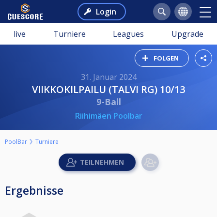
Login
live
Turniere
Leagues
Upgrade
FOLGEN
31. Januar 2024
VIIKKOKILPAILU (TALVI RG) 10/13
9-Ball
Riihimäen Poolbar
PoolBar
Turniere
Ergebnisse