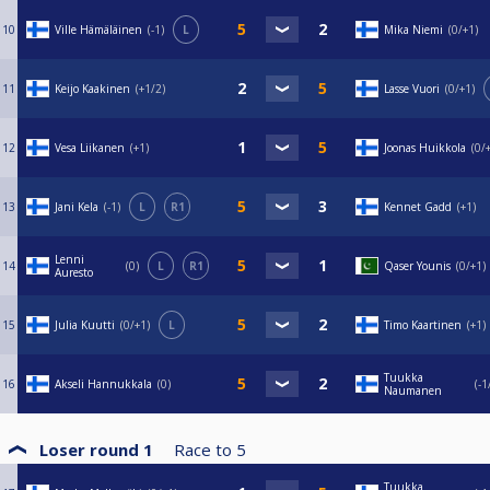
10
Ville Hämäläinen
-1
L
Mika Niemi
0/+1
11
Keijo Kaakinen
+1/2
Lasse Vuori
0/+1
12
Vesa Liikanen
+1
Joonas Huikkola
0/
13
Jani Kela
-1
L
R1
Kennet Gadd
+1
Lenni
14
0
L
R1
Qaser Younis
0/+1
Auresto
15
Julia Kuutti
0/+1
L
Timo Kaartinen
+1
Tuukka
16
Akseli Hannukkala
0
-1
Naumanen
Loser round 1
Race to
5
Tuukka