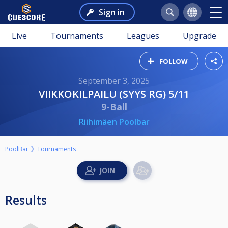
Sign in
Live
Tournaments
Leagues
Upgrade
FOLLOW
September 3, 2025
VIIKKOKILPAILU (SYYS RG) 5/11
9-Ball
Riihimäen Poolbar
PoolBar
Tournaments
Results