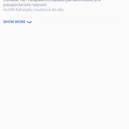
pelaajamäärästä riippuen)
HUOM! Rahanjako muuttunut, kts alla.
Rahanjako:
SHOW MORE
-jos pelaajia alle 16, niin 7€/pelaaja pottiin, 2€/pelaaja talolle ja 1€/pelaaja
viikkokilpailufinaalin lähtöpottiin
-jos pelaajia vähintään 16, 9€/pelaaja pottiin ja 1€/pelaaja finaalin
lähtöpottiin (eli talon osuutta ei oteta)
Viikkokilpailuissa on tasoitukset käytössä.
Syyskauden päätteeksi pelataan viikkokilpailufinaali, johon
osallistumisoikeuden saa osallistumalla vähintään kolmeen (3) syyskauden
rankingkilpailuun.
Yhteystiedot:
044 076 6527
/ Poolbar