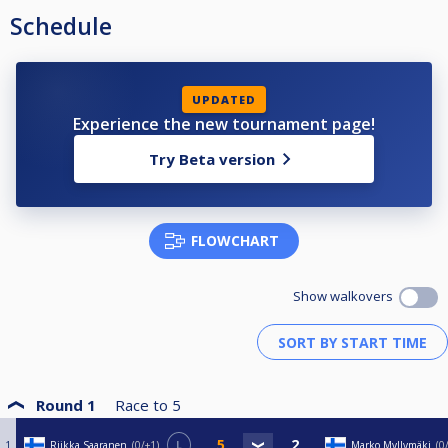
Schedule
UPDATED
Experience the new tournament page!
Try Beta version
FLOWCHART
Show walkovers
Round 1
Race to
5
1
Riikka Saaranen
0/+1
L
Marko Myllymäki
0