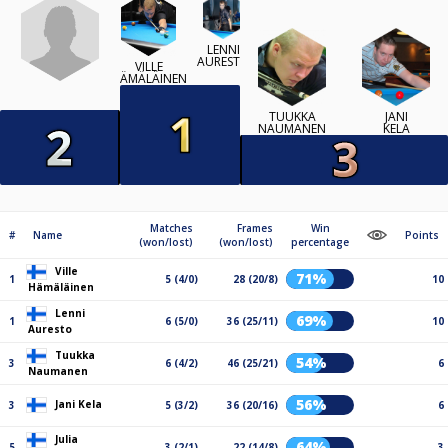
LENNI
AURESTO
VILLE
HÄMÄLÄINEN
TUUKKA
JANI
NAUMANEN
KELA
Matches
Frames
Win
#
Name
Points
(won/lost)
(won/lost)
percentage
Ville
71%
1
5 (4/0)
28 (20/8)
10
Hämäläinen
Lenni
69%
1
6 (5/0)
36 (25/11)
10
Auresto
Tuukka
54%
3
6 (4/2)
46 (25/21)
6
Naumanen
56%
Jani Kela
3
5 (3/2)
36 (20/16)
6
Julia
64%
5
3 (2/1)
22 (14/8)
3