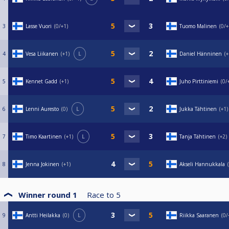
3
Lasse Vuori
0/+1
Tuomo Malinen
0/+
4
Vesa Liikanen
+1
L
Daniel Hänninen
+
5
Kennet Gadd
+1
Juho Pirttiniemi
0/
6
Lenni Auresto
0
L
Jukka Tähtinen
+1
7
Timo Kaartinen
+1
L
Tanja Tähtinen
+2
8
Jenna Jokinen
+1
Akseli Hannukkala
Winner round 1
Race to
5
9
Antti Heilakka
0
L
Riikka Saaranen
0/