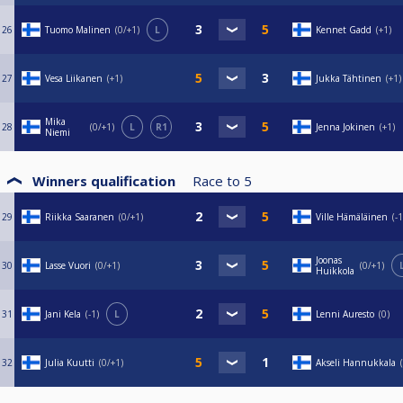
26
Tuomo Malinen
0/+1
L
Kennet Gadd
+1
27
Vesa Liikanen
+1
Jukka Tähtinen
+1
Mika
28
0/+1
L
R1
Jenna Jokinen
+1
Niemi
Winners qualification
Race to
5
29
Riikka Saaranen
0/+1
Ville Hämäläinen
-1
Joonas
30
Lasse Vuori
0/+1
0/+1
Huikkola
31
Jani Kela
-1
L
Lenni Auresto
0
32
Julia Kuutti
0/+1
Akseli Hannukkala