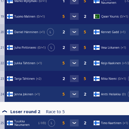
17
Marko Myllymäki
0/+1
-1
Naumanen
19
Tuomo Malinen
0/+1
Qaser Younis
0/+1
20
Daniel Hänninen
+1
L
Kennet Gadd
+1
21
Juho Pirttiniemi
0/+1
L
Vesa Liikanen
+1
22
Jukka Tähtinen
+1
Keijo Kaakinen
+1/
23
Tanja Tähtinen
+2
Mika Niemi
0/+1
24
Jenna Jokinen
+1
Antti Heilakka
0
Loser round 2
Race to
5
Tuukka
25
-1/0
L
Timo Kaartinen
+1
Naumanen