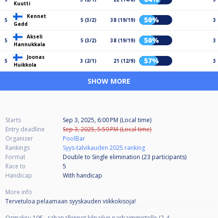
Kuutti
Kennet
50%
5
5 (3/2)
38 (19/19)
3
Gadd
Akseli
50%
5
5 (3/2)
38 (19/19)
3
Hannukkala
Joonas
57%
5
3 (2/1)
21 (12/9)
3
Huikkola
SHOW MORE
Starts
Sep 3, 2025, 6:00 PM (Local time)
Entry deadline
Sep 3, 2025, 5:59 PM (Local time)
Organizer
PoolBar
Rankings
Syys-talvikauden 2025 ranking
Format
Double to Single elimination (23
participants
)
Race to
5
Handicap
With handicap
More info
Tervetuloa pelaamaan syyskauden viikkokisoja!
Osmaksu 10€ - rahapalkinnot kilpailun parhaimmistolle (2-4