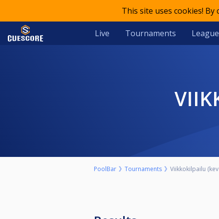
This site uses cookies! By
Live
Tournaments
League
VII
PoolBar
Tournaments
Viikkokilpailu (kev