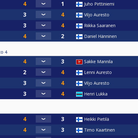
Juho Pirttiniemi
Viljo Auresto
Riikka Saaranen
Daniel Hänninen
to
4
Sakke Mannila
Lenni Auresto
Viljo Auresto
Henri Lukka
Heikki Pietilä
Timo Kaartinen