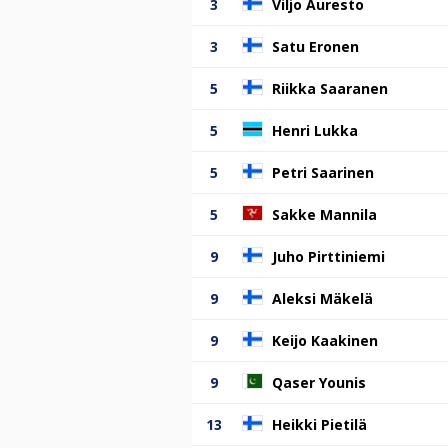
3
Viljo Auresto
3
Satu Eronen
5
Riikka Saaranen
5
Henri Lukka
5
Petri Saarinen
5
Sakke Mannila
9
Juho Pirttiniemi
9
Aleksi Mäkelä
9
Keijo Kaakinen
9
Qaser Younis
13
Heikki Pietilä