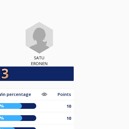
SATU
ERONEN
in percentage
Points
7%
10
8%
10