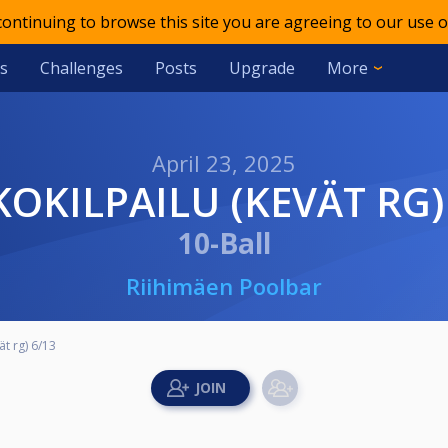
 continuing to browse this site you are agreeing to our use o
s
Challenges
Posts
Upgrade
More
April 23, 2025
KKOKILPAILU (KEVÄT RG)
10-Ball
Riihimäen Poolbar
ät rg) 6/13