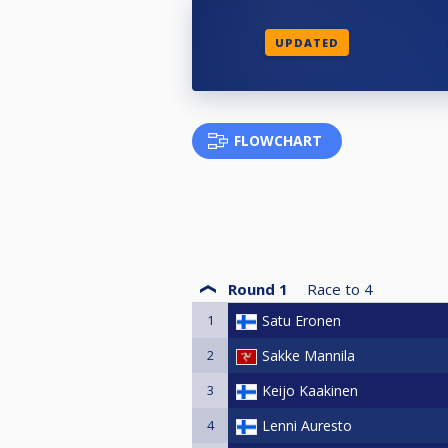
UPDATED
FLOWCHART
Round 1
Race to
4
1
Satu Eronen
2
Sakke Mannila
3
Keijo Kaakinen
4
Lenni Auresto