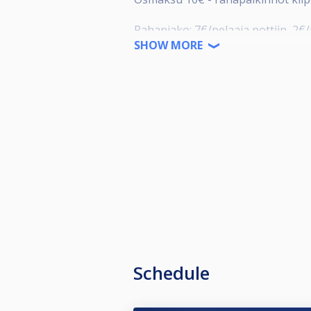
Rahanjako: 7€/pelaaja pottiin, 2€/p
SHOW MORE
Viikkokilpailuissa on tasoitukset 
Kevätkauden päätteeksi pelataan v
kevätkauden rankingkilpailuun.
Yhteystiedot:
044 076 6527
/ Poolbar
Schedule