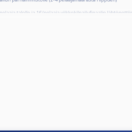
elaaja talolle ja 1€/pelaaja viikkokilpailufinaalin lähtöpottii
käytössä.
iikkokilpailufinaali, johon osallistumisoikeuden saa osallis