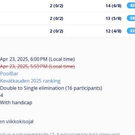
4
2 (0/2)
14 (6/8)
3
2 (0/2)
13 (5/8)
3
2 (0/2)
12 (4/8)
Apr 23, 2025, 6:00 PM (Local time)
Apr 23, 2025, 5:59 PM (Local time)
PoolBar
Kevätkauden 2025 ranking
Double to Single elimination (16
participants
)
4
With handicap
 viikkokisoja!
ailun parhaimmistolle (2-4 pelaajamäärästä riippuen)