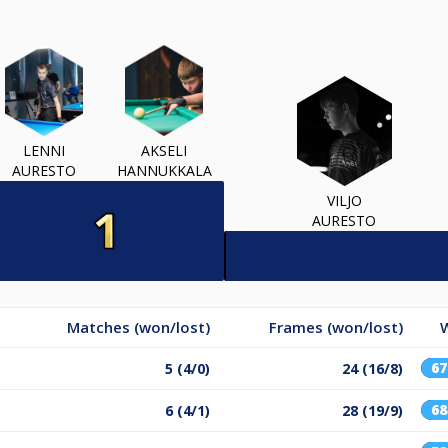
LENNI
AKSELI
AURESTO
HANNUKKALA
VILJO
AURESTO
Matches (won/lost)
Frames (won/lost)
W
6
5 (4/0)
24 (16/8)
6
6 (4/1)
28 (19/9)