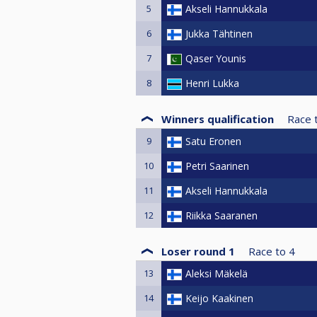
5
Akseli Hannukkala
6
Jukka Tähtinen
7
Qaser Younis
8
Henri Lukka
Winners qualification
Race 
9
Satu Eronen
10
Petri Saarinen
11
Akseli Hannukkala
12
Riikka Saaranen
Loser round 1
Race to
4
13
Aleksi Mäkelä
14
Keijo Kaakinen