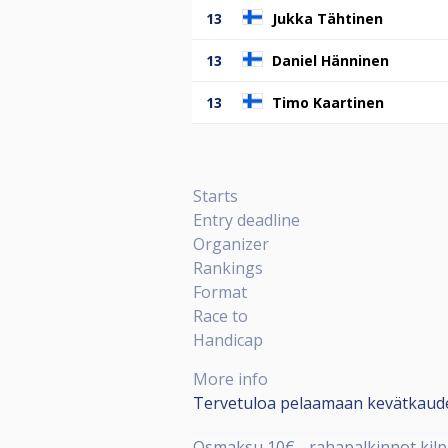
13
Jukka Tähtinen
13
Daniel Hänninen
13
Timo Kaartinen
Starts
Entry deadline
Organizer
Rankings
Format
Race to
Handicap
More info
Tervetuloa pelaamaan kevätkauden
Osmaksu 10€ - rahapalkinnot kilp