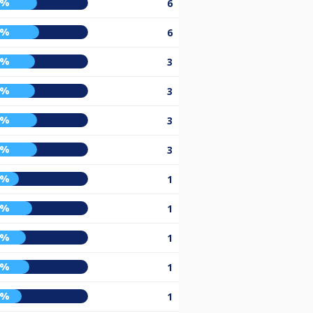
2%
6
4%
6
0%
3
0%
3
2%
3
2%
3
5%
1
8%
1
2%
1
5%
1
8%
1