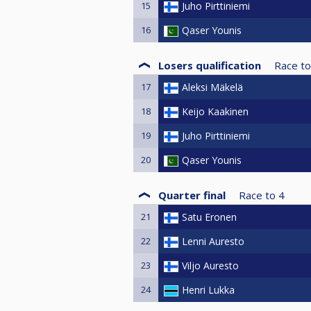
15
Juho Pirttiniemi
16
Qaser Younis
Losers qualification
Race to
17
Aleksi Mäkelä
18
Keijo Kaakinen
19
Juho Pirttiniemi
20
Qaser Younis
Quarter final
Race to
4
21
Satu Eronen
22
Lenni Auresto
23
Viljo Auresto
24
Henri Lukka