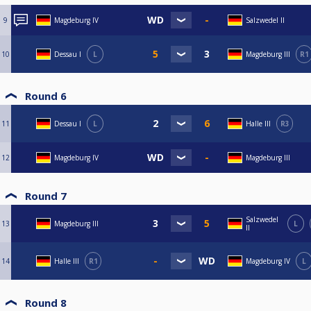
9
Magdeburg IV
Salzwedel II
10
Dessau I
L
Magdeburg III
R1
Round 6
11
Dessau I
L
Halle III
R3
12
Magdeburg IV
Magdeburg III
Round 7
Salzwedel
13
Magdeburg III
L
II
14
Halle III
R1
Magdeburg IV
L
Round 8