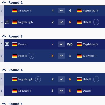
Round 2
3
Salzwedel II
Magdeburg III
4
Magdeburg IV
Halle III
L
Round 3
5
Dessau I
Magdeburg IV
6
Halle III
L
Salzwedel II
Round 4
7
Magdeburg III
R1
Halle III
L
8
Salzwedel II
Dessau I
Round 5