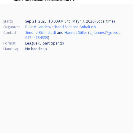
Starts
Sep 21, 2025, 10:00 AM
until
May 17, 2026 (Local time)
Organizer
Billard-Landesverband Sachsen-Anhalt e.V.
Contact
Simone Böhnstedt
and
Hannes Stiller
(
s_hannes@gmx.de
,
01744734339
)
Format
League (5
participants
)
Handicap
No handicap