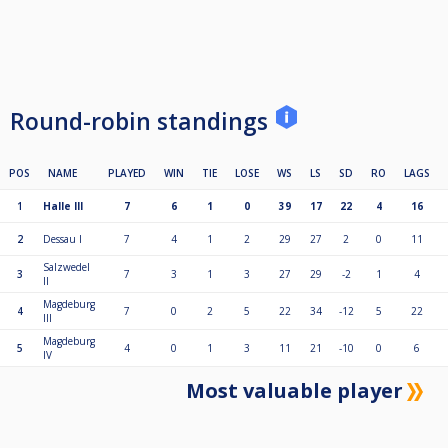
Round-robin standings
POS
NAME
PLAYED
WIN
TIE
LOSE
WS
LS
SD
RO
LAGS
1
Halle III
7
6
1
0
39
17
22
4
16
2
Dessau I
7
4
1
2
29
27
2
0
11
Salzwedel
3
7
3
1
3
27
29
-2
1
4
II
Magdeburg
4
7
0
2
5
22
34
-12
5
22
III
Magdeburg
5
4
0
1
3
11
21
-10
0
6
IV
Most valuable player