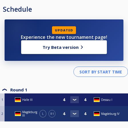
Schedule
UPDATED
Experience the new tournament page!
Try Beta version
Round 1
1
Halle III
Dessau I
Magdeburg
2
L
R1
Magdeburg IV
III