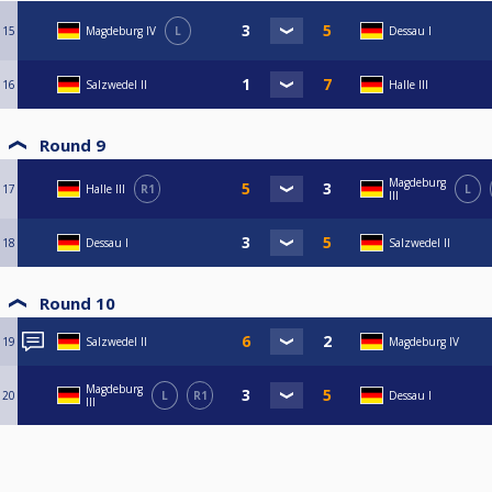
15
Magdeburg IV
L
Dessau I
16
Salzwedel II
Halle III
Round 9
Magdeburg
17
Halle III
R1
L
III
18
Dessau I
Salzwedel II
Round 10
19
Salzwedel II
Magdeburg IV
Magdeburg
20
L
R1
Dessau I
III