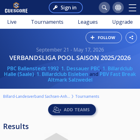
Sign in
Live
Tournaments
Leagues
Upgrade
FOLLOW
September 21 - May 17, 2026
VERBANDSLIGA POOL SAISON 2025/2026
PBC Ballenstedt 1992
,
1. Dessauer PBC
,
1. Billardclub
Halle (Saale)
,
1. Billardclub Eisleben
and
PBV Fast Break
Altmark Salzwedel
Billard-Landesverband Sachsen-Anhalt e.V.
Tournaments
ADD TEAMS
Results