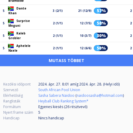
Bramdow
Dante
57%
5
3 (2/1)
21 (12/9)
2
Khan
Surprise
58%
5
2 (1/1)
12 (7/5)
2
Mnguni
Kaleb
30%
5
2 (1/1)
10 (3/7)
2
Grobler
Aphelele
50%
5
2 (1/1)
12 (6/6)
2
Nxele
MUTASS TÖBBET
Kezdési időpont
2024. ápr. 27. 8:01
amíg
2024. ápr. 28. (Helyi idő)
Szervező
South African Pool Union
Elérhetőség
Sasha Sabera Naidoo
(
naidoosasha@hotmail.com
)
Ranglisták
Heyball Club Ranking System*
Formátum
Egyenes kiesés (26
résztvevő
)
Nyert frame szám
5
Handicap
Nincs handicap