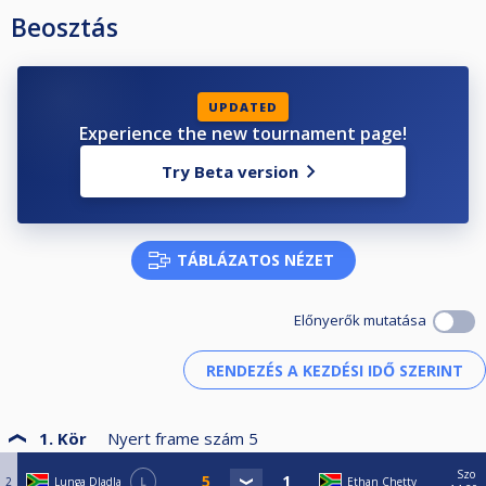
Beosztás
UPDATED
Experience the new tournament page!
Try Beta version
TÁBLÁZATOS NÉZET
Előnyerők mutatása
1. Kör
Nyert frame szám
5
Szo
2
Lunga Dladla
L
Ethan Chetty