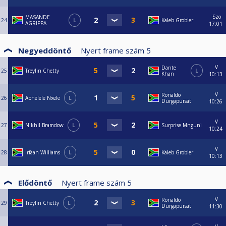
Szo
MASANDE
24
L
Kaleb Grobler
AGRIPPA
17:01
Negyeddöntő
Nyert frame szám
5
V
Dante
25
Treylin Chetty
L
Khan
10:13
V
Ronaldo
26
Aphelele Nxele
L
Durgapursat
10:26
V
27
Nikhil Bramdow
L
Surprise Mnguni
10:24
V
28
Irfaan Williams
L
Kaleb Grobler
10:13
Elődöntő
Nyert frame szám
5
V
Ronaldo
29
Treylin Chetty
L
Durgapursat
11:30