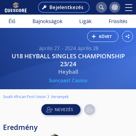
Bejelentkezés
Élő
Bajnokságok
Ligák
Frissítés
KÖVET
. április 27. - 2024. április 28.
U18 HEYBALL SINGLES CHAMPIONSHIP
23/24
Heyball
Suncoast Casino
South African Pool Union
Versenyek
Eredmény