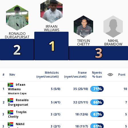
IRFAAN
WILLIAMS
RONALDO
DURGAPURSAT
NIKHIL
TREYLIN
BRAMDOW
CHETTY
Mérkőzés
Frame
Nyerés
#
Név
Pont
(nyert/vesztett)
(nyert/vesztett)
%-ban
Irfaan
71%
1
5 (5/0)
35 (25/10)
10
Williams
Western Cape
Ronaldo
66%
2
5 (4/1)
32 (21/11)
7
Durgapursat
Treylin
67%
3
3 (2/1)
18 (12/6)
5
Chetty
Nikhil
61%
3
3 (2/1)
18 (11/7)
5