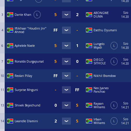
14:20
Szo
ABONGWE
3
Dante Khan
L
DUMA
14:20
Iftikhaar "Houdini Jnr"
4
Esethu Dyumani
Ahmod
Szo
Lungelo
6
Aphelele Nxele
L
Mqadi
14:20
Szo
DIEGO
7
Ronaldo Durgapursat
L
SITHOLE
14:20
10
Reolan Pillay
Nikhil Bramdow
Neo Jyaneo
11
Surprise Mnguni
Panchoo
Szo
Rayaan
13
Shivek Bejaichund
L
Williams
14:21
Szo
Irfaan
14
Lwandle Dlamini
L
Williams
14:21