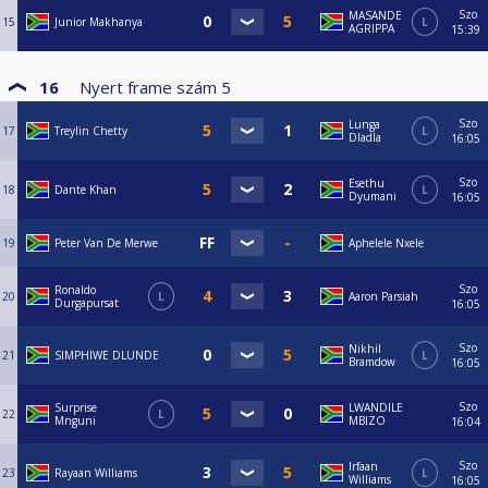
Szo
MASANDE
15
Junior Makhanya
L
AGRIPPA
15:39
16
Nyert frame szám
5
Szo
Lunga
17
Treylin Chetty
L
Dladla
16:05
Szo
Esethu
18
Dante Khan
L
Dyumani
16:05
19
Peter Van De Merwe
Aphelele Nxele
Szo
Ronaldo
20
L
Aaron Parsiah
Durgapursat
16:05
Szo
Nikhil
21
SIMPHIWE DLUNDE
L
Bramdow
16:05
Szo
Surprise
LWANDILE
22
L
Mnguni
MBIZO
16:04
Szo
Irfaan
23
Rayaan Williams
L
Williams
16:05