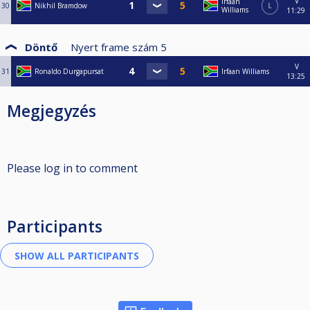
V
Irfaan
30
Nikhil Bramdow
L
Williams
11:29
Döntő
Nyert frame szám
5
V
31
Ronaldo Durgapursat
Irfaan Williams
13:25
Megjegyzés
Please log in to comment
Participants