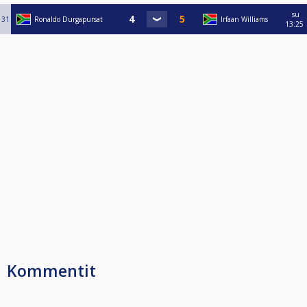
su
31
Ronaldo Durgapursat
Irfaan Williams
13:25
Kommentit