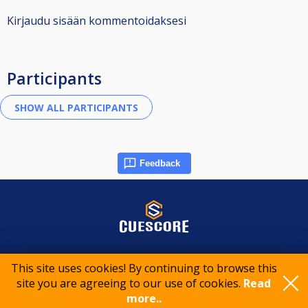
Kirjaudu sisään kommentoidaksesi
Participants
Feedback
© 2015-2026 CueScore International
This site uses cookies! By continuing to browse this
site you are agreeing to our use of cookies.
Read
Cookie policy
Privacy policy
Terms of service
more..