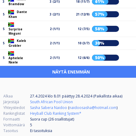
61%
3
3 (2/1)
18 (11/7)
Bramdow
Dante
57%
5
3 (2/1)
21 (12/9)
Khan
58%
5
2 (1/1)
12 (7/5)
Surprise
Mnguni
Kaleb
30%
5
2 (1/1)
10 (3/7)
Grobler
50%
5
2 (1/1)
12 (6/6)
Aphelele
Nxele
NÄYTÄ ENEMMÄN
Alkaa
27.4.2024 klo 8.01
päättyy
28.4.2024 (Paikallista aikaa)
Järjestäjä
South African Pool Union
Yhteystiedot
Sasha Sabera Naidoo
(
naidoosasha@hotmail.com
)
Rankinglistat
Heyball Club Ranking System*
Formaatti
Suora cup (26
osallistujat
)
Voittomäärä
5
Tasoitus
Ei tasoituksia