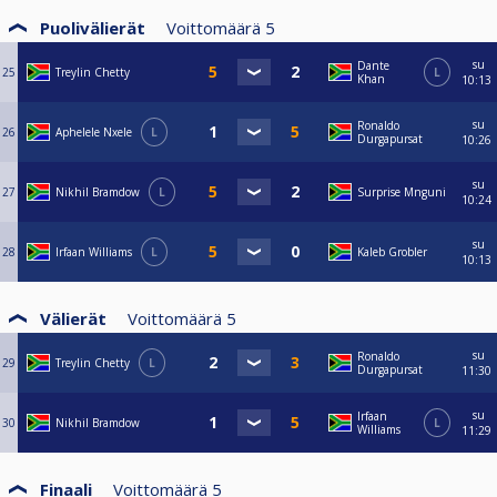
Puolivälierät
Voittomäärä
5
su
Dante
25
Treylin Chetty
L
Khan
10:13
su
Ronaldo
26
Aphelele Nxele
L
Durgapursat
10:26
su
27
Nikhil Bramdow
L
Surprise Mnguni
10:24
su
28
Irfaan Williams
L
Kaleb Grobler
10:13
Välierät
Voittomäärä
5
su
Ronaldo
29
Treylin Chetty
L
Durgapursat
11:30
su
Irfaan
30
Nikhil Bramdow
L
Williams
11:29
Finaali
Voittomäärä
5