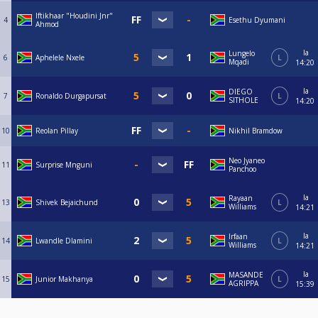
Iftikhaar "Houdini Jnr"
4
Esethu Dyumani
Ahmod
la
Lungelo
6
Aphelele Nxele
L
Mqadi
14:20
la
DIEGO
7
Ronaldo Durgapursat
L
SITHOLE
14:20
10
Reolan Pillay
Nikhil Bramdow
Neo Jyaneo
11
Surprise Mnguni
Panchoo
la
Rayaan
13
Shivek Bejaichund
L
Williams
14:21
la
Irfaan
14
Lwandle Dlamini
L
Williams
14:21
la
MASANDE
15
Junior Makhanya
L
AGRIPPA
15:39