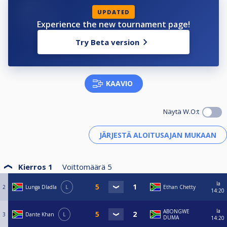
UPDATED
Experience the new tournament page!
Try Beta version
KAAVIO
Näytä W.O:t
Kierros 1
Voittomäärä
5
la
2
Lunga Dladla
L
Ethan Chetty
14:20
la
ABONGWE
3
Dante Khan
L
DUMA
14:20