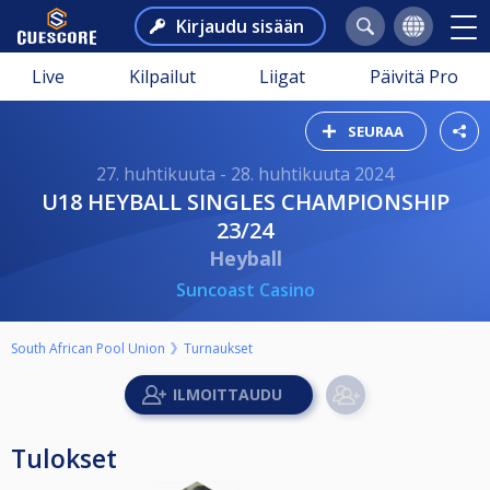
Kirjaudu sisään
Live
Kilpailut
Liigat
Päivitä Pro
SEURAA
27. huhtikuuta - 28. huhtikuuta 2024
U18 HEYBALL SINGLES CHAMPIONSHIP
23/24
Heyball
Suncoast Casino
South African Pool Union
Turnaukset
Tulokset