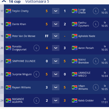
16 cup
Voittomäärä
5
la
Lunga
17
Treylin Chetty
L
Dladla
16:05
la
Esethu
18
Dante Khan
L
Dyumani
16:05
19
Peter Van De Merwe
Aphelele Nxele
la
Ronaldo
20
L
Aaron Parsiah
Durgapursat
16:05
la
Nikhil
21
SIMPHIWE DLUNDE
L
Bramdow
16:05
la
LWANDILE
22
Surprise Mnguni
L
MBIZO
16:04
la
Irfaan
23
Rayaan Williams
L
Williams
16:05
la
MASANDE
24
L
Kaleb Grobler
AGRIPPA
17:01