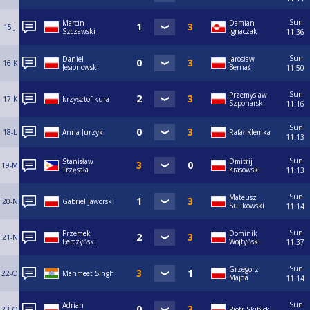
Sun
Marcin
Damian
15-J
Szczawski
Ignaczak
11:36
Sun
Daniel
Jarosław
16-K
Jesionowski
Bernaś
11:50
Sun
Przemyslaw
17-K
krzysztof kura
Szponarski
11:16
Sun
18-L
Anna Jurzyk
Rafał Klemka
11:13
Sun
Stanisław
Dmitrij
19-M
Trzęsała
Krasowski
11:13
Sun
Mateusz
20-N
Gabriel Jaworski
Sulikowski
11:14
Sun
Przemek
Dominik
21-N
Berczyński
Wojtyński
11:37
Sun
Grzegorz
22-O
Manmeet Singh
Majda
11:14
Sun
Adrian
23-O
Piotr Skibicki