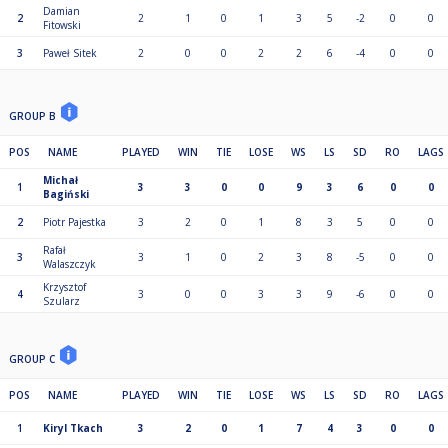
Damian
2
2
1
0
1
3
5
-2
0
0
Fitowski
3
Paweł Sitek
2
0
0
2
2
6
-4
0
0
GROUP B
POS
NAME
PLAYED
WIN
TIE
LOSE
WS
LS
SD
RO
LAGS
Michał
1
3
3
0
0
9
3
6
0
0
Bagiński
2
Piotr Pajestka
3
2
0
1
8
3
5
0
0
Rafał
3
3
1
0
2
3
8
-5
0
0
Walaszczyk
Krzysztof
4
3
0
0
3
3
9
-6
0
0
Szularz
GROUP C
POS
NAME
PLAYED
WIN
TIE
LOSE
WS
LS
SD
RO
LAGS
1
Kiryl Tkach
3
2
0
1
7
4
3
0
0