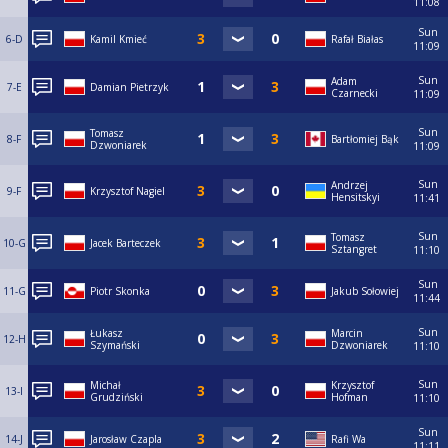
11:08
Sun
6-D
Kamil Kmieć
Rafał Białas
11:09
Sun
Adam
7-E
Damian Pietrzyk
Czarnecki
11:09
Sun
Tomasz
8-F
Bartłomiej Bąk
Dzwoniarek
11:09
Sun
Andrzej
9-F
Krzysztof Nagiel
Hensitskyi
11:41
Sun
Tomasz
10-G
Jacek Barteczek
Sztangret
11:10
Sun
11-G
Piotr Skonka
Jakub Sołowiej
11:44
Sun
Łukasz
Marcin
12-H
Szymański
Dzwoniarek
11:10
Sun
Michał
Krzysztof
13-I
Grudziński
Hofman
11:10
Sun
14-J
Jarosław Czapla
Rafi Wa
11:11