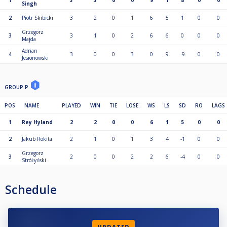
1
3
3
0
0
9
1
8
0
0
Singh
2
Piotr Skibicki
3
2
0
1
6
5
1
0
0
Grzegorz
3
3
1
0
2
6
6
0
0
0
Majda
Adrian
4
3
0
0
3
0
9
-9
0
0
Jesionowski
GROUP P
POS
NAME
PLAYED
WIN
TIE
LOSE
WS
LS
SD
RO
LAGS
1
Rey Hyland
2
2
0
0
6
1
5
0
0
2
Jakub Rokita
2
1
0
1
3
4
-1
0
0
Grzegorz
3
2
0
0
2
2
6
-4
0
0
Stróżyński
Schedule
UPDATED