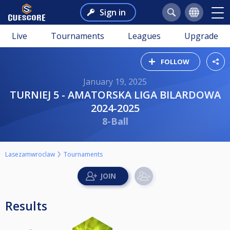
Sign in
Live
Tournaments
Leagues
Upgrade
FOLLOW
January 19, 2025
TURNIEJ 5 - AMATORSKA LIGA BILARDOWA
2024-2025
8-Ball
Lasezamwroclaw
Tournaments
Results