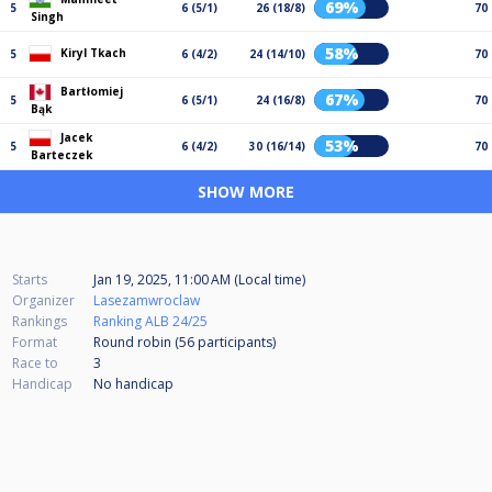
69%
5
6 (5/1)
26 (18/8)
70
Singh
58%
Kiryl Tkach
5
6 (4/2)
24 (14/10)
70
Bartłomiej
67%
5
6 (5/1)
24 (16/8)
70
Bąk
Jacek
53%
5
6 (4/2)
30 (16/14)
70
Barteczek
SHOW MORE
Starts
Jan 19, 2025, 11:00 AM (Local time)
Organizer
Lasezamwroclaw
Rankings
Ranking ALB 24/25
Format
Round robin (56
participants
)
Race to
3
Handicap
No handicap