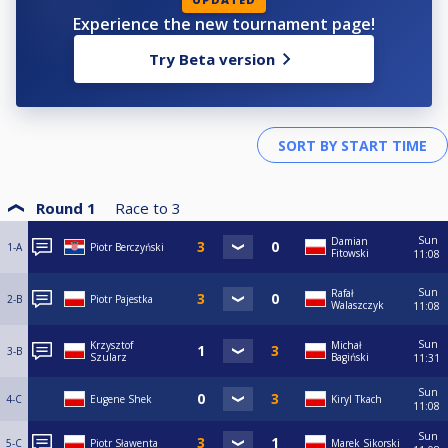
Experience the new tournament page!
Try Beta version
Round 1
Race to
3
Sun
Damian
1-A
Piotr Berczyński
Fitowski
11:08
Sun
Rafał
2-B
Piotr Pajestka
Walaszczyk
11:08
Sun
Krzysztof
Michał
3-B
Szularz
Bagiński
11:31
Sun
4-C
Eugene Shek
Kiryl Tkach
11:08
Sun
5-C
Piotr Sławenta
Marek Sikorski