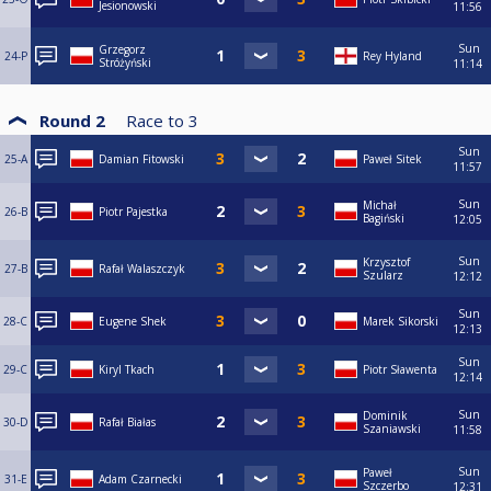
Jesionowski
11:56
Sun
Grzegorz
24-P
Rey Hyland
Stróżyński
11:14
Round 2
Race to
3
Sun
25-A
Damian Fitowski
Paweł Sitek
11:57
Sun
Michał
26-B
Piotr Pajestka
Bagiński
12:05
Sun
Krzysztof
27-B
Rafał Walaszczyk
Szularz
12:12
Sun
28-C
Eugene Shek
Marek Sikorski
12:13
Sun
29-C
Kiryl Tkach
Piotr Sławenta
12:14
Sun
Dominik
30-D
Rafał Białas
Szaniawski
11:58
Sun
Paweł
31-E
Adam Czarnecki
Szczerbo
12:31