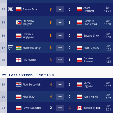
Sun
Adam
84
Tomasz Tarach
Czarnecki
14:21
Sun
Stanisław
Dominik
85
Trzęsała
Szaniawski
13:58
Sun
Dominik
86
Eugene Shek
Wojtyński
14:38
Sun
87
Manmeet Singh
Piotr Pajestka
14:22
Sun
Damian
88
Rey Hyland
Fitowski
14:35
Last sixteen
Race to
4
Sun
Michał
89
Piotr Berczyński
Bagiński
15:17
Sun
90
Kiryl Tkach
Kamil Kmieć
15:17
Sun
91
Paweł Szczerbo
Bartłomiej Bąk
15:01