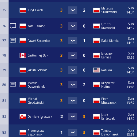
Sun
Mateusz
75
Kiryl Tkach
Sulikowski
14:31
Sun
Dmitrij
76
Kamil Kmieć
Krasowski
14:12
Sun
77
Paweł Szczerbo
Rafał Klemka
14:18
Sun
Jarosław
78
Bartłomiej Bąk
Bernaś
13:59
Sun
79
Jakub Sołowiej
Rafi Wa
14:31
Sun
Marcin
Krzysztof
80
Dzwoniarek
Hofman
13:48
Sun
Michał
Piotr
81
Grudziński
Mieszawski
13:57
Sun
Jacek
82
Damian Ignaczak
Barteczek
14:32
Sun
Przemyslaw
Tomasz
83
Szponarski
Dzwoniarek
13:58