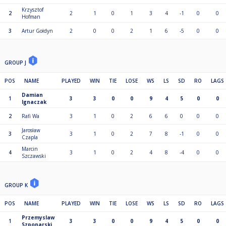
Krzysztof
2
2
1
0
1
3
4
-1
0
0
Hofman
3
Artur Gołdyn
2
0
0
2
1
6
-5
0
0
GROUP J
POS
NAME
PLAYED
WIN
TIE
LOSE
WS
LS
SD
RO
LAGS
Damian
1
3
3
0
0
9
4
5
0
0
Ignaczak
2
Rafi Wa
3
1
0
2
6
6
0
0
0
Jarosław
3
3
1
0
2
7
8
-1
0
0
Czapla
Marcin
4
3
1
0
2
4
8
-4
0
0
Szczawski
GROUP K
POS
NAME
PLAYED
WIN
TIE
LOSE
WS
LS
SD
RO
LAGS
Przemyslaw
1
3
3
0
0
9
4
5
0
0
Szponarski