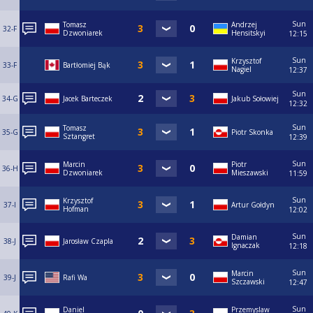
Sun
Tomasz
Andrzej
32-F
Dzwoniarek
Hensitskyi
12:15
Sun
Krzysztof
33-F
Bartłomiej Bąk
Nagiel
12:37
Sun
34-G
Jacek Barteczek
Jakub Sołowiej
12:32
Sun
Tomasz
35-G
Piotr Skonka
Sztangret
12:39
Sun
Marcin
Piotr
36-H
Dzwoniarek
Mieszawski
11:59
Sun
Krzysztof
37-I
Artur Gołdyn
Hofman
12:02
Sun
Damian
38-J
Jarosław Czapla
Ignaczak
12:18
Sun
Marcin
39-J
Rafi Wa
Szczawski
12:47
Sun
Daniel
Przemyslaw