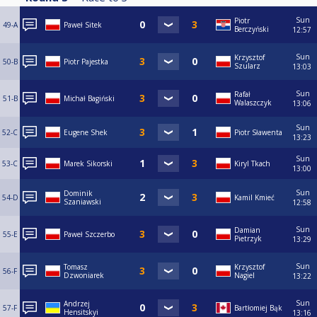
Sun
Piotr
49-A
Paweł Sitek
Berczyński
12:57
Sun
Krzysztof
50-B
Piotr Pajestka
Szularz
13:03
Sun
Rafał
51-B
Michał Bagiński
Walaszczyk
13:06
Sun
52-C
Eugene Shek
Piotr Sławenta
13:23
Sun
53-C
Marek Sikorski
Kiryl Tkach
13:00
Sun
Dominik
54-D
Kamil Kmieć
Szaniawski
12:58
Sun
Damian
55-E
Paweł Szczerbo
Pietrzyk
13:29
Sun
Tomasz
Krzysztof
56-F
Dzwoniarek
Nagiel
13:22
Sun
Andrzej
57-F
Bartłomiej Bąk
Hensitskyi
13:16