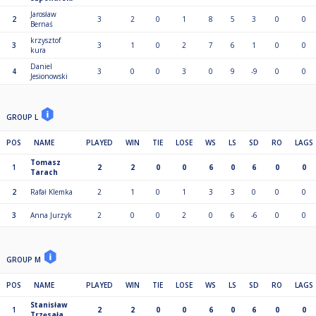
Jarosław
2
3
2
0
1
8
5
3
0
0
Bernaś
krzysztof
3
3
1
0
2
7
6
1
0
0
kura
Daniel
4
3
0
0
3
0
9
-9
0
0
Jesionowski
GROUP L
POS
NAME
PLAYED
WIN
TIE
LOSE
WS
LS
SD
RO
LAGS
Tomasz
1
2
2
0
0
6
0
6
0
0
Tarach
2
Rafał Klemka
2
1
0
1
3
3
0
0
0
3
Anna Jurzyk
2
0
0
2
0
6
-6
0
0
GROUP M
POS
NAME
PLAYED
WIN
TIE
LOSE
WS
LS
SD
RO
LAGS
Stanisław
1
2
2
0
0
6
0
6
0
0
Trzęsała