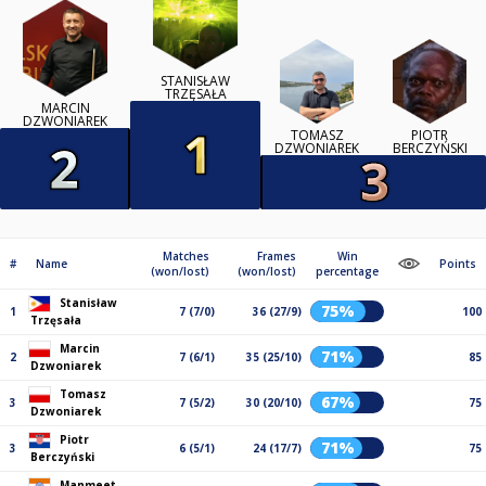
STANISŁAW
TRZĘSAŁA
MARCIN
DZWONIAREK
TOMASZ
PIOTR
DZWONIAREK
BERCZYŃSKI
Matches
Frames
Win
#
Name
Points
(won/lost)
(won/lost)
percentage
Stanisław
75%
1
7 (7/0)
36 (27/9)
100
Trzęsała
Marcin
71%
2
7 (6/1)
35 (25/10)
85
Dzwoniarek
Tomasz
67%
3
7 (5/2)
30 (20/10)
75
Dzwoniarek
Piotr
71%
3
6 (5/1)
24 (17/7)
75
Berczyński
Manmeet