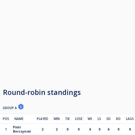
Round-robin standings
GROUP A
POS
NAME
PLAYED
WIN
TIE
LOSE
WS
LS
SD
RO
LAGS
Piotr
1
2
2
0
0
6
0
6
0
0
Berczyński