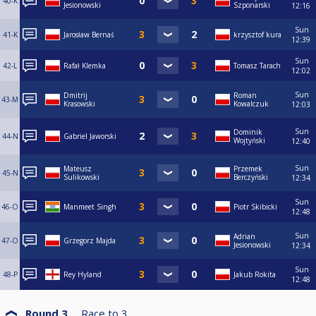
40-K
Jesionowski
Szponarski
12:16
Sun
41-K
Jarosław Bernaś
krzysztof kura
12:39
Sun
42-L
Rafał Klemka
Tomasz Tarach
12:02
Sun
Dmitrij
Roman
43-M
Krasowski
Kowalczuk
12:03
Sun
Dominik
44-N
Gabriel Jaworski
Wojtyński
12:40
Sun
Mateusz
Przemek
45-N
Sulikowski
Berczyński
12:34
Sun
46-O
Manmeet Singh
Piotr Skibicki
12:48
Sun
Adrian
47-O
Grzegorz Majda
Jesionowski
12:34
Sun
48-P
Rey Hyland
Jakub Rokita
12:48
Round 3
Race to
3