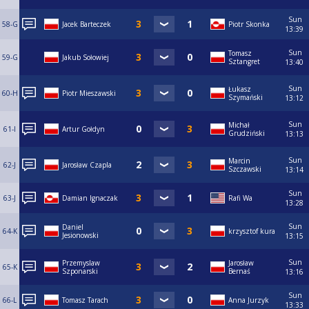
Sun
58-G
Jacek Barteczek
Piotr Skonka
13:39
Sun
Tomasz
59-G
Jakub Sołowiej
Sztangret
13:40
Sun
Łukasz
60-H
Piotr Mieszawski
Szymański
13:12
Sun
Michał
61-I
Artur Gołdyn
Grudziński
13:13
Sun
Marcin
62-J
Jarosław Czapla
Szczawski
13:14
Sun
63-J
Damian Ignaczak
Rafi Wa
13:28
Sun
Daniel
64-K
krzysztof kura
Jesionowski
13:15
Sun
Przemyslaw
Jarosław
65-K
Szponarski
Bernaś
13:16
Sun
66-L
Tomasz Tarach
Anna Jurzyk
13:33