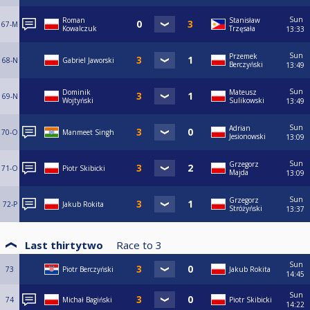
Sun
Roman
Stanisław
67-M
Kowalczuk
Trzęsała
13:33
Sun
Przemek
68-N
Gabriel Jaworski
Berczyński
13:49
Sun
Dominik
Mateusz
69-N
Wojtyński
Sulikowski
13:49
Sun
Adrian
70-O
Manmeet Singh
Jesionowski
13:09
Sun
Grzegorz
71-O
Piotr Skibicki
Majda
13:09
Sun
Grzegorz
72-P
Jakub Rokita
Stróżyński
13:37
Last thirtytwo
Race to
3
Sun
73
Piotr Berczyński
Jakub Rokita
14:45
Sun
74
Michał Bagiński
Piotr Skibicki
14:22