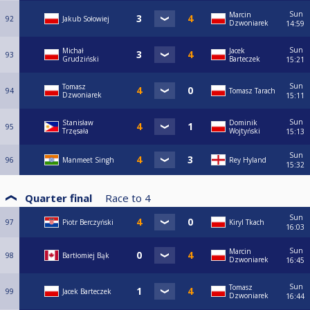
Sun
Marcin
92
Jakub Sołowiej
Dzwoniarek
14:59
Sun
Michał
Jacek
93
Grudziński
Barteczek
15:21
Sun
Tomasz
94
Tomasz Tarach
Dzwoniarek
15:11
Sun
Stanisław
Dominik
95
Trzęsała
Wojtyński
15:13
Sun
96
Manmeet Singh
Rey Hyland
15:32
Quarter final
Race to
4
Sun
97
Piotr Berczyński
Kiryl Tkach
16:03
Sun
Marcin
98
Bartłomiej Bąk
Dzwoniarek
16:45
Sun
Tomasz
99
Jacek Barteczek
Dzwoniarek
16:44