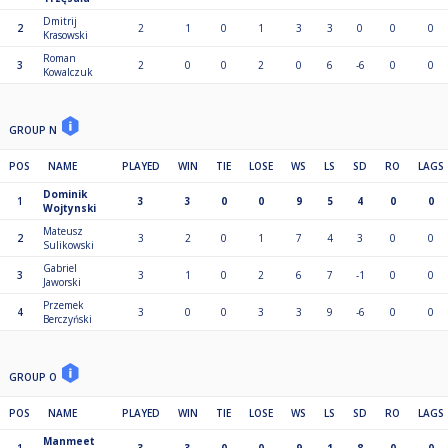
Dmitrij
2
2
1
0
1
3
3
0
0
0
Krasowski
Roman
3
2
0
0
2
0
6
-6
0
0
Kowalczuk
GROUP N
POS
NAME
PLAYED
WIN
TIE
LOSE
WS
LS
SD
RO
LAGS
Dominik
1
3
3
0
0
9
5
4
0
0
Wojtynski
Mateusz
2
3
2
0
1
7
4
3
0
0
Sulikowski
Gabriel
3
3
1
0
2
6
7
-1
0
0
Jaworski
Przemek
4
3
0
0
3
3
9
-6
0
0
Berczyński
GROUP O
POS
NAME
PLAYED
WIN
TIE
LOSE
WS
LS
SD
RO
LAGS
Manmeet