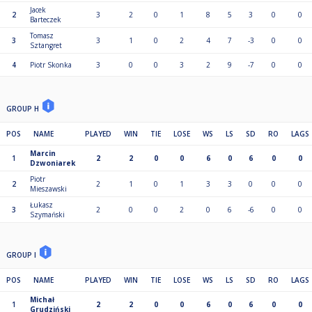
Jacek
2
3
2
0
1
8
5
3
0
0
Barteczek
Tomasz
3
3
1
0
2
4
7
-3
0
0
Sztangret
4
Piotr Skonka
3
0
0
3
2
9
-7
0
0
GROUP H
POS
NAME
PLAYED
WIN
TIE
LOSE
WS
LS
SD
RO
LAGS
Marcin
1
2
2
0
0
6
0
6
0
0
Dzwoniarek
Piotr
2
2
1
0
1
3
3
0
0
0
Mieszawski
Łukasz
3
2
0
0
2
0
6
-6
0
0
Szymański
GROUP I
POS
NAME
PLAYED
WIN
TIE
LOSE
WS
LS
SD
RO
LAGS
Michał
1
2
2
0
0
6
0
6
0
0
Grudziński