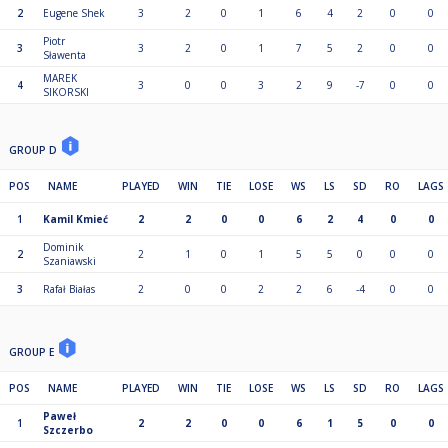
2
Eugene Shek
3
2
0
1
6
4
2
0
0
Piotr
3
3
2
0
1
7
5
2
0
0
Sławenta
MAREK
4
3
0
0
3
2
9
-7
0
0
SIKORSKI
GROUP D
POS
NAME
PLAYED
WIN
TIE
LOSE
WS
LS
SD
RO
LAGS
1
Kamil Kmieć
2
2
0
0
6
2
4
0
0
Dominik
2
2
1
0
1
5
5
0
0
0
Szaniawski
3
Rafał Białas
2
0
0
2
2
6
-4
0
0
GROUP E
POS
NAME
PLAYED
WIN
TIE
LOSE
WS
LS
SD
RO
LAGS
Paweł
1
2
2
0
0
6
1
5
0
0
Szczerbo