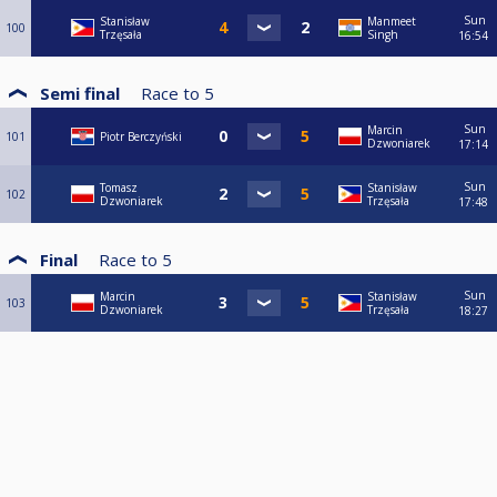
Sun
Stanisław
Manmeet
100
Trzęsała
Singh
16:54
Semi final
Race to
5
Sun
Marcin
101
Piotr Berczyński
Dzwoniarek
17:14
Sun
Tomasz
Stanisław
102
Dzwoniarek
Trzęsała
17:48
Final
Race to
5
Sun
Marcin
Stanisław
103
Dzwoniarek
Trzęsała
18:27