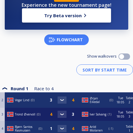
Experience the new tournament page!
Try Beta version
FLOWCHART
Show walkovers
Round 1
Race to
4
Tue
Table
Ørjan
2
Vegar Lind
0
0
Eikedal
18:05
2
Tue
Table
3
Trond Øvervoll
0
Iver Solvang
1
18:05
3
Table
Bjørn Santos
Arild
4
0
-1
Rasmussen
Moilanen
1