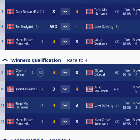
Tue
Table
Terje Mo
5
Dan Reidar Ærø
1
1
Hanssen
18:05
4
6
Tor lindgård
1
Loke Solvang
3
Tue
Table
Hans Petter
Jakob
7
2
2
Mannvik
Bentzen
18:05
5
Winners qualification
Race to
4
Tue
Table
Øyvind
Ørjan
9
-2
R2
0
Jensen
Eikedal
19:16
2
Table
Arild
10
Trond Øvervoll
0
-1
Moilanen
5
Tue
Table
Terje Mo
11
1
Loke Solvang
3
Hanssen
18:55
3
Tue
Table
Hans Petter
Kian Oliver
12
2
2
Mannvik
Sørensen
18:55
4