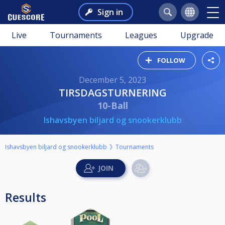
Sign in
Live
Tournaments
Leagues
Upgrade
FOLLOW
December 5, 2023
TIRSDAGSTURNERING
10-Ball
Ishavsbyen biljard og snookerklubb
Ishavsbyen biljard og snookerklubb
Tournaments
Results