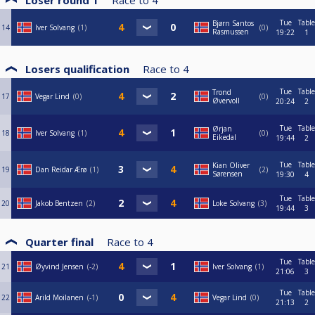
Loser round 1
Race to
4
Tue
Table
Bjørn Santos
14
Iver Solvang
1
0
Rasmussen
19:22
1
Losers qualification
Race to
4
Tue
Table
Trond
17
Vegar Lind
0
0
Øvervoll
20:24
2
Tue
Table
Ørjan
18
Iver Solvang
1
0
Eikedal
19:44
2
Tue
Table
Kian Oliver
19
Dan Reidar Ærø
1
2
Sørensen
19:30
4
Tue
Table
20
Jakob Bentzen
2
Loke Solvang
3
19:44
3
Quarter final
Race to
4
Tue
Table
21
Øyvind Jensen
-2
Iver Solvang
1
21:06
3
Tue
Table
22
Arild Moilanen
-1
Vegar Lind
0
21:13
2