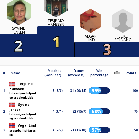
TERJE MO
HANSSEN
ØYVIND
JENSEN
LOKE
VEGAR
SOLVANG
LIND
Matches
Frames
Win
#
Name
Points
(won/lost)
(won/lost)
percentage
Terje Mo
Hanssen
59%
1
5 (5/0)
34 (20/14)
100
Ishavsbyen biljard
og snookerklubb
Øyvind
Jensen
68%
2
4 (3/1)
22 (15/7)
75
Ishavsbyen biljard
og snookerklubb
Vegar Lind
57%
3
4 (2/2)
23 (13/10)
50
Stoppball Nidaros
BK