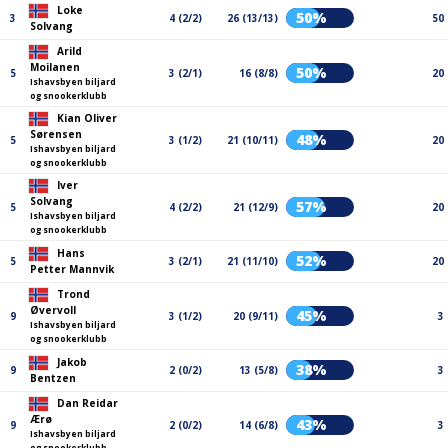
Loke
50%
3
4 (2/2)
26 (13/13)
50
Solvang
Arild
Moilanen
50%
5
3 (2/1)
16 (8/8)
20
Ishavsbyen biljard
og snookerklubb
Kian Oliver
Sørensen
48%
5
3 (1/2)
21 (10/11)
20
Ishavsbyen biljard
og snookerklubb
Iver
Solvang
57%
5
4 (2/2)
21 (12/9)
20
Ishavsbyen biljard
og snookerklubb
Hans
52%
5
3 (2/1)
21 (11/10)
20
Petter Mannvik
Trond
Øvervoll
45%
9
3 (1/2)
20 (9/11)
3
Ishavsbyen biljard
og snookerklubb
Jakob
38%
9
2 (0/2)
13 (5/8)
3
Bentzen
Dan Reidar
Ærø
43%
9
2 (0/2)
14 (6/8)
3
Ishavsbyen biljard
og snookerklubb