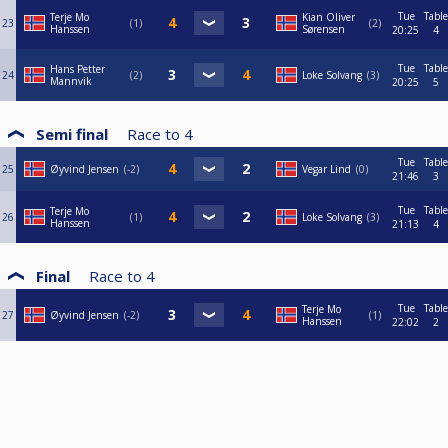
Tue
Table
Terje Mo
Kian Oliver
23
1
2
Hanssen
Sørensen
20:25
4
Tue
Table
Hans Petter
24
2
Loke Solvang
3
Mannvik
20:25
5
Semi final
Race to
4
Tue
Table
25
Øyvind Jensen
-2
Vegar Lind
0
21:46
3
Tue
Table
Terje Mo
26
1
Loke Solvang
3
Hanssen
21:13
4
Final
Race to
4
Tue
Table
Terje Mo
27
Øyvind Jensen
-2
1
Hanssen
22:02
2