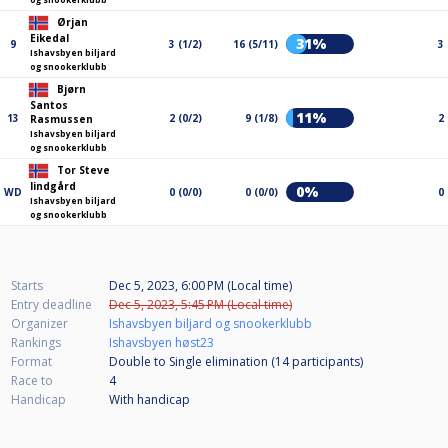
Ørjan
Eikedal
31%
9
3 (1/2)
16 (5/11)
3
Ishavsbyen biljard
og snookerklubb
Bjørn
Santos
11%
13
2 (0/2)
9 (1/8)
2
Rasmussen
Ishavsbyen biljard
og snookerklubb
Tor Steve
lindgård
0%
WD
0 (0/0)
0 (0/0)
0
Ishavsbyen biljard
og snookerklubb
Starts
Dec 5, 2023, 6:00 PM (Local time)
Entry deadline
Dec 5, 2023, 5:45 PM (Local time)
Organizer
Ishavsbyen biljard og snookerklubb
Rankings
Ishavsbyen høst23
Format
Double to Single elimination (14
participants
)
Race to
4
Handicap
With handicap