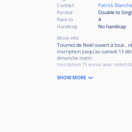
Contact
Patrick Blanche
Format
Double to Singl
Race to
4
Handicap
No handicap
More info
Tournoi de Noël ouvert à tous , r
Inscription jusqu’au samedi 13 déc
dimanche matin .
Inscription 15 euros avec redistr
Bar et restauration sur place.
SHOW MORE
Plat du jour : Tartiflette