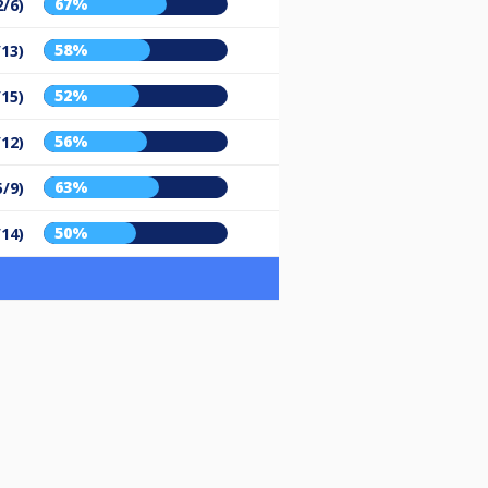
67%
2/6)
58%
/13)
52%
/15)
56%
/12)
63%
5/9)
50%
/14)