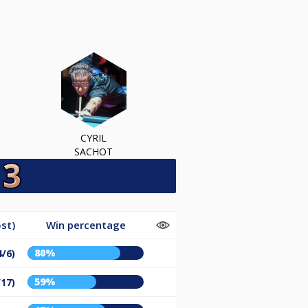
CYRIL
SACHOT
st)
Win percentage
80%
4/6)
59%
/17)