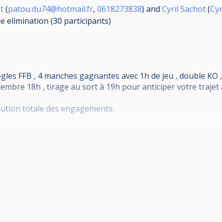
t
(
patou.du74@hotmail.fr
,
0618273838
) and
Cyril Sachot
(
Cyr
e elimination (30
participants
)
ègles FFB , 4 manches gagnantes avec 1h de jeu , double KO ,
embre 18h , tirage au sort à 19h pour anticiper votre trajet
ibution totale des engagements.