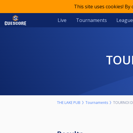
This site uses cookies! By
Live
Tournaments
League
TOU
THE LAKE PUB
Tournaments
TOURNOI D