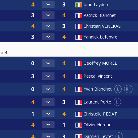
John Layden
Patrick Blanchet
Christian VENEKAS
Yannick Lefebvre
to
4
Geoffrey MOREL
Pascal Vincent
L
R1
Yvan Blanchet
L
Laurent Porte
Christelle PEDAT
Olivier Hureau
L
Damien Leyret