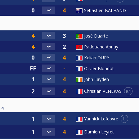
Sébastien BALHAND
José Duarte
Radouane Abnay
Kelian DURY
Olivier Blondot
John Layden
R1
Christian VENEKAS
4
L
Yannick Lefebvre
Damien Leyret