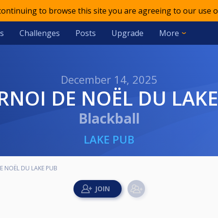
 continuing to browse this site you are agreeing to our use o
s
Challenges
Posts
Upgrade
More
December 14, 2025
RNOI DE NOËL DU LAK
Blackball
LAKE PUB
E NOËL DU LAKE PUB