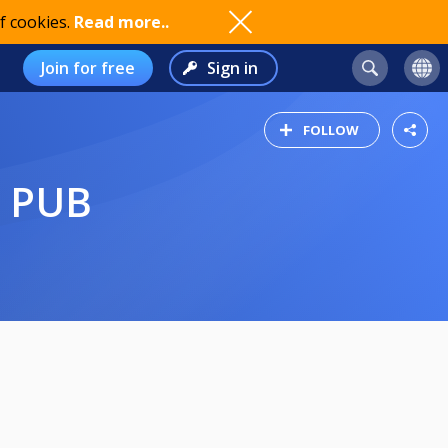
f cookies.
Read more..
Join for free
Sign in
FOLLOW
E PUB