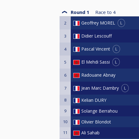
Round 1
Race to
4
L
Geoffrey MOREL
2
Didier Lescouff
3
L
Pascal Vincent
4
L
El Mehdi Sassi
5
Radouane Abnay
6
L
Jean Marc Dambry
7
8
Kelian DURY
9
Solange Berrahou
10
Olivier Blondot
11
Ali Sahab