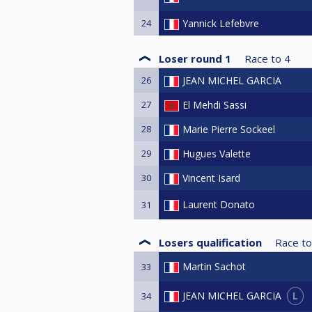
24
Yannick Lefebvre
Loser round 1
Race to
4
26
JEAN MICHEL GARCIA
27
El Mehdi Sassi
28
Marie Pierre Sockeel
29
Hugues Valette
30
Vincent Isard
Laurent Donato
31
Losers qualification
Race to
Martin Sachot
33
L
JEAN MICHEL GARCIA
34