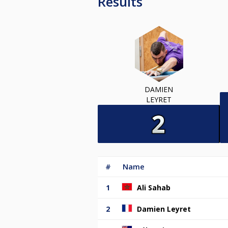
Results
DAMIEN
LEYRET
#
Name
1
Ali Sahab
2
Damien Leyret