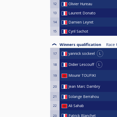
12
Olivier Hureau
13
Laurent Donato
14
Damien Leyret
15
Cyril Sachot
Winners qualification
Race 
L
yannick sockeel
17
L
Didier Lescouff
18
Mounir TOUFIKI
19
Jean Marc Dambry
20
21
Solange Berrahou
22
Ali Sahab
Patrick Blanchet
23