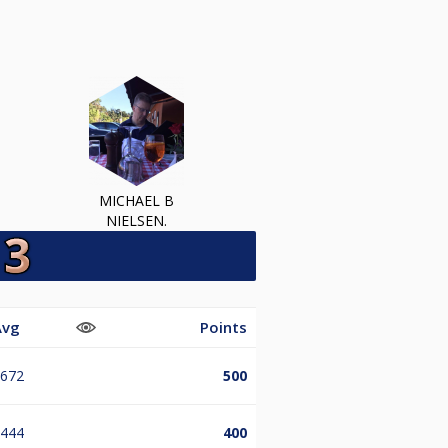
MICHAEL B
NIELSEN.
Avg
Points
.672
500
.444
400