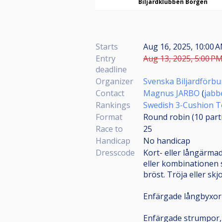
Biljardklubben Borgen
Starts
Aug 16, 2025, 10:00 
Entry
Aug 13, 2025, 5:00 PM
deadline
Organizer
Svenska Biljardförb
Contact
Magnus JARBO
(
jabb
Rankings
Swedish 3-Cushion T
Format
Round robin (10
part
Race to
25
Handicap
No handicap
Dresscode
Kort- eller långärmad
eller kombinationen s
bröst. Tröja eller sk
Enfärgade långbyxor (K
Enfärgade strumpor, e