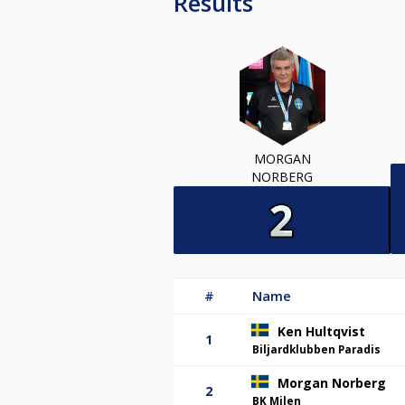
Results
MORGAN
NORBERG
#
Name
Ken Hultqvist
1
Biljardklubben Paradis
Morgan Norberg
2
BK Milen