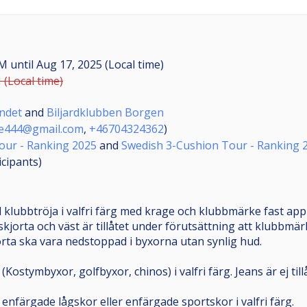
AM
until
Aug 17, 2025 (Local time)
 (Local time)
undet
and
Biljardklubben Borgen
e444@gmail.com
,
+46704324362
)
our - Ranking 2025
and
Swedish 3-Cushion Tour - Ranking 
icipants
)
 klubbtröja i valfri färg med krage och klubbmärke fast appl
kjorta och väst är tillåtet under förutsättning att klubbmär
jorta ska vara nedstoppad i byxorna utan synlig hud.
ostymbyxor, golfbyxor, chinos) i valfri färg. Jeans är ej till
nfärgade lågskor eller enfärgade sportskor i valfri färg.