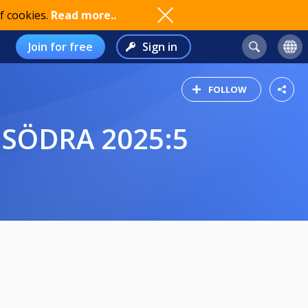
f cookies.
Read more..
Join for free
Sign in
FOLLOW
 SÖDRA 2025:5