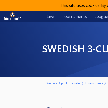
This site uses cookies! By
Live
Tournaments
League
SWEDISH 3-C
Svenska Biljardförbundet
Tournaments