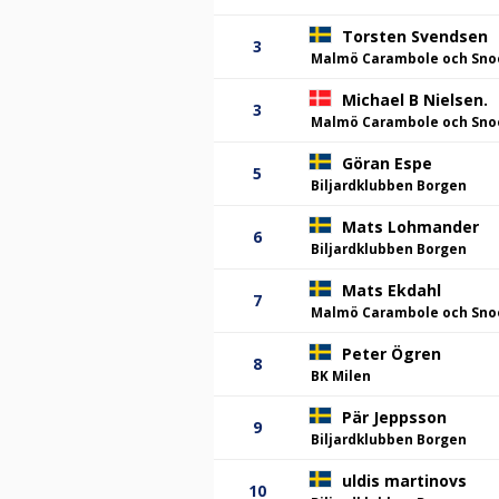
Torsten Svendsen
3
Malmö Carambole och Sno
Michael B Nielsen.
3
Malmö Carambole och Sno
Göran Espe
5
Biljardklubben Borgen
Mats Lohmander
6
Biljardklubben Borgen
Mats Ekdahl
7
Malmö Carambole och Sno
Peter Ögren
8
BK Milen
Pär Jeppsson
9
Biljardklubben Borgen
uldis martinovs
10