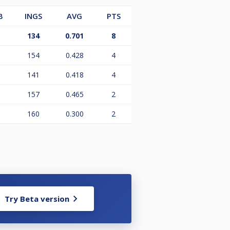
B
INGS
AVG
PTS
134
0.701
8
154
0.428
4
141
0.418
4
157
0.465
2
160
0.300
2
Try Beta version