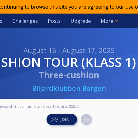
 continuing to browse this site you are agreeing to our use o
s
Challenges
Posts
Upgrade
More
August 16 - August 17, 2025
USHION TOUR (KLASS 1)
Three-cushion
Biljardklubben Borgen
Swedish 3-cushion Tour (Klass 1) Södra 2025:5