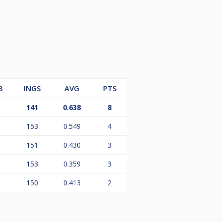
B
INGS
AVG
PTS
141
0.638
8
153
0.549
4
151
0.430
3
153
0.359
3
150
0.413
2