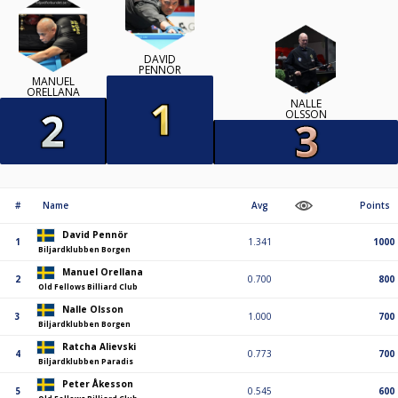
DAVID
PENNÖR
MANUEL
ORELLANA
NALLE
OLSSON
#
Name
Avg
Points
David Pennör
1
1.341
1000
Biljardklubben Borgen
Manuel Orellana
2
0.700
800
Old Fellows Billiard Club
Nalle Olsson
3
1.000
700
Biljardklubben Borgen
Ratcha Alievski
4
0.773
700
Biljardklubben Paradis
Peter Åkesson
5
0.545
600