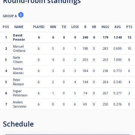
Round-robin standings
GROUP A
POS
NAME
PLAYED
WIN
TIE
LOSE
B
HB
INGS
AVG
PTS
David
1
6
6
0
0
240
0
179
1.340
12
Pennör
Manuel
2
6
5
0
1
198
0
283
0.699
10
Orellana
Nalle
3
6
4
0
2
203
0
203
1.000
8
Olsson
Ratcha
4
6
3
0
3
184
0
238
0.773
6
Alievski
Peter
5
6
2
0
4
144
0
264
0.545
4
Åkesson
Ingvar
6
6
1
0
5
74
0
267
0.277
2
Pettersson
Anders
7
6
0
0
6
69
0
250
0.276
0
Sannemo
Schedule