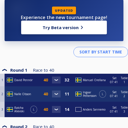
UPDATED
Experience the new tournament page!
Try Beta version
Round 1
Race to
40
Sat
Table
1
David Pennör
Manuel Orellana
07:41
1
Sat
Table
Ingvar
2
Nalle Olsson
L
Pettersson
07:41
2
Sat
Table
Ratcha
3
L
Anders Sannemo
Alievski
07:41
3
Round 2
Race to
40