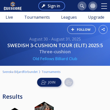
Sign in
Live
Tournaments
Leagues
Upgrade
FOLLOW
August 30 - August 31, 2025
SWEDISH 3-CUSHION TOUR (ELIT) 2025:5
Three-cushion
Old Fellows Billiard Club
Svenska Biljardförbundet
Tournaments
Results