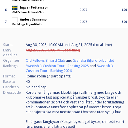
Old Fellows Billiard Club
Ingvar Pettersson
6
0.277
600
Old Fellows Billiard Club
Anders Sannemo
7
0.276
500
Karlskoga Biljardklubb
Starts
Aug 30, 2025, 10:00 AM
until
Aug 31, 2025 (Local time)
Entry
Aug 27, 2025, 5:00 PM (Local time)
deadline
Organizer
Old Fellows Billiard Club
and
Svenska Biljardförbundet
Rankings
Swedish 3-Cushion Tour - Ranking 2025
and
Swedish 3-
Cushion Tour - Ranking 2026
Format
Round robin (7
participants
)
Race to
40
Handicap
No handicap
Dresscode
Kort- eller långärmad klubbtröja i valfri färg med krage och
klubbmärke fast applicerat på vänster bröst. Skjorta eller
kombinationen skjorta och väst är tillåtet under förutsättning
att klubbmärke finns fast applicerat på vänster bröst. Tröja
eller skjorta ska vara nedstoppad i byxorna utan synlig hud.
Enfärgade långbyxor (Kostymbyxor, golfbyxor, chinos) i valfri
färg, jeans är ej tillåtna oavsett