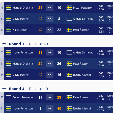
Sat
Table
4
Manuel Orellana
Ingvar Pettersson
13:10
1
Sat
Table
5
David Pennör
Anders Sannemo
13:16
3
Sat
Table
6
Nalle Olsson
Peter Åkesson
12:58
2
Round 3
Race to
40
Sat
Table
7
Ingvar Pettersson
Anders Sannemo
14:40
2
Sat
Table
8
Manuel Orellana
Peter Åkesson
14:40
1
Sat
Table
9
David Pennör
Ratcha Alievski
14:19
3
Round 4
Race to
40
Sat
Table
10
Anders Sannemo
Peter Åkesson
16:00
2
Sat
Table
11
Ingvar Pettersson
Ratcha Alievski
15:55
3