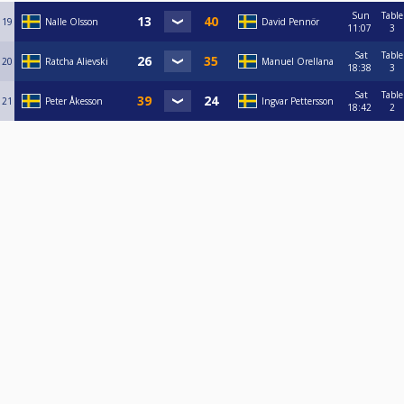
Sun
Table
19
Nalle Olsson
David Pennör
11:07
3
Sat
Table
20
Ratcha Alievski
Manuel Orellana
18:38
3
Sat
Table
21
Peter Åkesson
Ingvar Pettersson
18:42
2