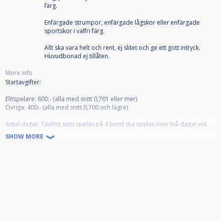
färg.
Enfärgade strumpor, enfärgade lågskor eller enfärgade
sportskor i valfri färg.
Allt ska vara helt och rent, ej slitet och ge ett gott intryck.
Huvudbonad ej tillåten.
More info
Startavgifter:
Elitspelare: 600:- (alla med snitt 0,701 eller mer)
Övriga: 400:- (alla med snitt 0,700 och lägre)
Antal dagar: Tävling som spelas på 4 bord ska spelas över två dagar vid
fler än 16 anmälda spelare.
SHOW MORE