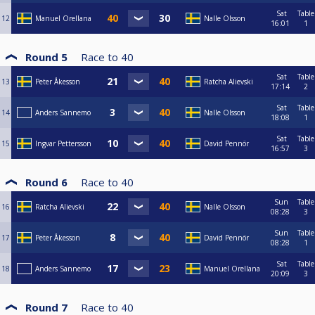
Sat
Table
12
Manuel Orellana
Nalle Olsson
16:01
1
Round 5
Race to
40
Sat
Table
13
Peter Åkesson
Ratcha Alievski
17:14
2
Sat
Table
14
Anders Sannemo
Nalle Olsson
18:08
1
Sat
Table
15
Ingvar Pettersson
David Pennör
16:57
3
Round 6
Race to
40
Sun
Table
16
Ratcha Alievski
Nalle Olsson
08:28
3
Sun
Table
17
Peter Åkesson
David Pennör
08:28
1
Sat
Table
18
Anders Sannemo
Manuel Orellana
20:09
3
Round 7
Race to
40