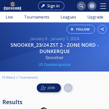
Sign in
Live
Tournaments
Leagues
Upgrade
FOLLOW
January 6 - January 7, 2024
SNOOKER_23/24 ZST 2 - ZONE NORD -
DUNKERQUE
Snooker
US Dunkerquoise
FF Billard
Tournaments
Results