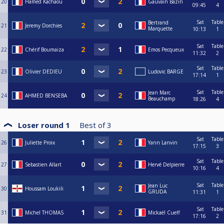
20
Hamed Kachaou
Gauvain Bazin
09:45
4
Sat
Table
Bertrand
21
Jeremy Dorchies
Marquette
10:13
1
Sat
Table
22
Chérif Boumaiza
Emos Pecqueux
11:32
2
Sat
Table
23
Olivier DEDIEU
Ludovic BARGE
17:14
1
Sat
Table
Jean Marc
24
AHMED BENSEBA
Beauchamp
18:26
4
Loser round 1
Best of
3
Sat
Table
26
Juliette Proix
Yann Lanvin
17:15
3
Sat
Table
27
Sebastien Allart
Hervé Delpierre
10:16
4
Sat
Table
Jean Luc
30
Houssam Loukili
GRUDA
11:31
1
Sat
Table
31
Michel THOMAS
Mickaël Cueff
17:16
2