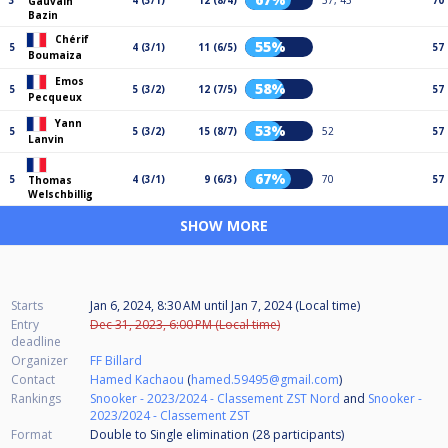
3
4 (3/1)
12 (8/4)
57, 43
70
Gauvain
Bazin
Chérif
55%
5
4 (3/1)
11 (6/5)
57
Boumaiza
Emos
58%
5
5 (3/2)
12 (7/5)
57
Pecqueux
Yann
53%
5
5 (3/2)
15 (8/7)
52
57
Lanvin
67%
5
4 (3/1)
9 (6/3)
70
57
Thomas
Welschbillig
SHOW MORE
Starts
Jan 6, 2024, 8:30 AM
until
Jan 7, 2024 (Local time)
Entry
Dec 31, 2023, 6:00 PM (Local time)
deadline
Organizer
FF Billard
Contact
Hamed Kachaou
(
hamed.59495@gmail.com
)
Rankings
Snooker - 2023/2024 - Classement ZST Nord
and
Snooker -
2023/2024 - Classement ZST
Format
Double to Single elimination (28
participants
)