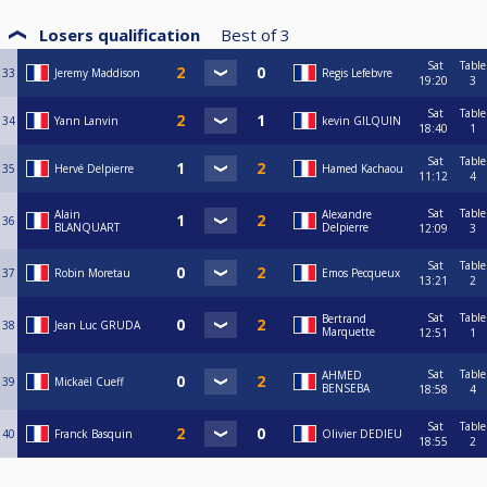
Losers qualification
Best of
3
Sat
Table
33
Jeremy Maddison
Regis Lefebvre
19:20
3
Sat
Table
34
Yann Lanvin
kevin GILQUIN
18:40
1
Sat
Table
35
Hervé Delpierre
Hamed Kachaou
11:12
4
Sat
Table
Alain
Alexandre
36
BLANQUART
Delpierre
12:09
3
Sat
Table
37
Robin Moretau
Emos Pecqueux
13:21
2
Sat
Table
Bertrand
38
Jean Luc GRUDA
Marquette
12:51
1
Sat
Table
AHMED
39
Mickaël Cueff
BENSEBA
18:58
4
Sat
Table
40
Franck Basquin
Olivier DEDIEU
18:55
2