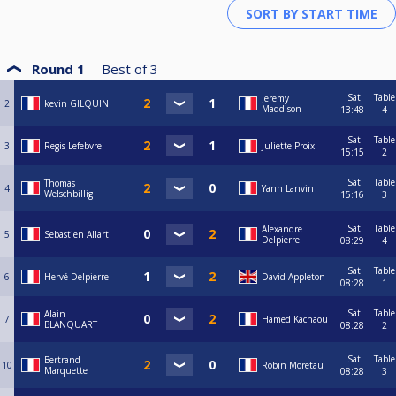
Round 1
Best of
3
Sat
Table
Jeremy
2
kevin GILQUIN
Maddison
13:48
4
Sat
Table
3
Regis Lefebvre
Juliette Proix
15:15
2
Sat
Table
Thomas
4
Yann Lanvin
Welschbillig
15:16
3
Sat
Table
Alexandre
5
Sebastien Allart
Delpierre
08:29
4
Sat
Table
6
Hervé Delpierre
David Appleton
08:28
1
Sat
Table
Alain
7
Hamed Kachaou
BLANQUART
08:28
2
Sat
Table
Bertrand
10
Robin Moretau
Marquette
08:28
3