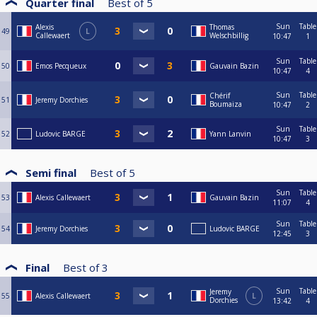
Quarter final
Best of
5
Sun
Table
Alexis
Thomas
49
L
Callewaert
Welschbillig
10:47
1
Sun
Table
50
Emos Pecqueux
Gauvain Bazin
10:47
4
Sun
Table
Chérif
51
Jeremy Dorchies
Boumaiza
10:47
2
Sun
Table
52
Ludovic BARGE
Yann Lanvin
10:47
3
Semi final
Best of
5
Sun
Table
53
Alexis Callewaert
Gauvain Bazin
11:07
4
Sun
Table
54
Jeremy Dorchies
Ludovic BARGE
12:45
3
Final
Best of
3
Sun
Table
Jeremy
55
Alexis Callewaert
L
Dorchies
13:42
4