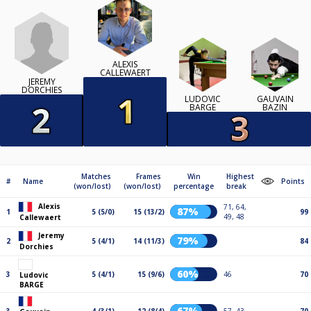
ALEXIS
CALLEWAERT
JEREMY
DORCHIES
LUDOVIC
GAUVAIN
BARGE
BAZIN
Matches
Frames
Win
Highest
#
Name
Points
(won/lost)
(won/lost)
percentage
break
Alexis
71, 64,
87%
1
5 (5/0)
15 (13/2)
99
49, 48
Callewaert
Jeremy
79%
2
5 (4/1)
14 (11/3)
84
Dorchies
60%
3
5 (4/1)
15 (9/6)
46
70
Ludovic
BARGE
67%