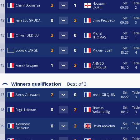
Sat
Table
Houssam
11
Chérif Boumaiza
Loukili
09:36
2
Sat
Table
12
Jean Luc GRUDA
Emos Pecqueux
09:36
3
Sat
Table
Michel
13
Olivier DEDIEU
THOMAS
15:21
1
Sat
Table
14
Ludovic BARGE
Mickaël Cueff
15:27
4
Sat
Table
AHMED
15
Franck Basquin
BENSEBA
16:10
4
Winners qualification
Best of
3
Sat
Table
17
Alexis Callewaert
kevin GILQUIN
16:22
3
Sat
Table
Thomas
18
Regis Lefebvre
Welschbillig
18:17
3
Sat
Table
Alexandre
19
David Appleton
Delpierre
11:12
3
Sat
Table