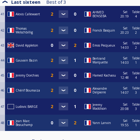
Last sixteen
Best of
3
Sat
Table
AHMED
41
Alexis Callewaert
BENSEBA
20:19
4
Sat
Table
Thomas
42
Franck Basquin
Welschbillig
20:23
2
Sat
Table
43
David Appleton
Emos Pecqueux
14:03
2
Sat
Table
Bertrand
44
Gauvain Bazin
Marquette
14:03
1
Sat
Table
45
Jeremy Dorchies
Hamed Kachaou
12:48
4
Sat
Table
Alexandre
46
Chérif Boumaiza
Delpierre
14:07
3
Sat
Table
Jeremy
47
Ludovic BARGE
Maddison
20:08
3
Sat
Table
Jean Marc
48
Yann Lanvin
Beauchamp
19:55
1