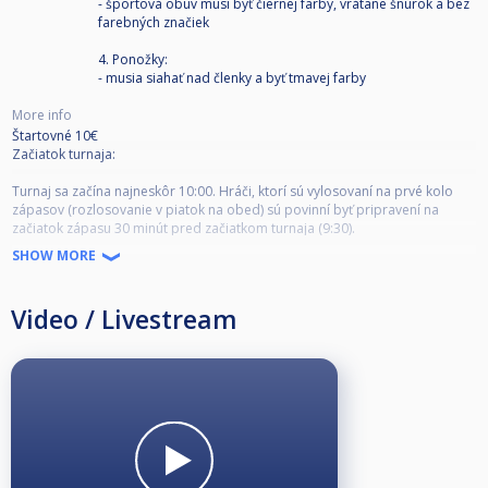
- športová obuv musí byť čiernej farby, vrátane šnúrok a bez
farebných značiek
4. Ponožky:
- musia siahať nad členky a byť tmavej farby
More info
Štartovné 10€
Začiatok turnaja:
Turnaj sa začína najneskôr 10:00. Hráči, ktorí sú vylosovaní na prvé kolo
zápasov (rozlosovanie v piatok na obed) sú povinní byť pripravení na
začiatok zápasu 30 minút pred začiatkom turnaja (9:30).
SHOW MORE
Príchod na zápas:
Okrem prvého kola turnaja (začiatok najneskôr 10:00) je hráč povinný
Video / Livestream
sledovať výsledkový servis (dostupný online alebo priamo v klube na
počítači) tak, aby bol pripravený nastúpiť na zápas najneskôr 5 minút po
jeho vyhlásení.
Po vyhlásení zápasu je hráč povinný bezodkladne nastúpiť na zápas!
Neskorý príchod:
6 minút meškanie – 1 bod pre súpera + rozstreľuje súper
11 minút meškanie – 2 body pre súpera + rozstreľuje súper