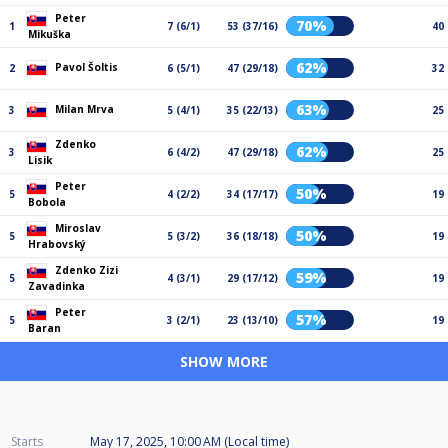
Peter
70%
1
7 (6/1)
53 (37/16)
40
Mikuška
62%
Pavol Šoltis
2
6 (5/1)
47 (29/18)
32
63%
Milan Mrva
3
5 (4/1)
35 (22/13)
25
Zdenko
62%
3
6 (4/2)
47 (29/18)
25
Lisik
Peter
50%
5
4 (2/2)
34 (17/17)
19
Bobola
Miroslav
50%
5
5 (3/2)
36 (18/18)
19
Hrabovský
Zdenko Zizi
59%
5
4 (3/1)
29 (17/12)
19
Zavadinka
Peter
57%
5
3 (2/1)
23 (13/10)
19
Baran
SHOW MORE
Starts
May 17, 2025, 10:00 AM (Local time)