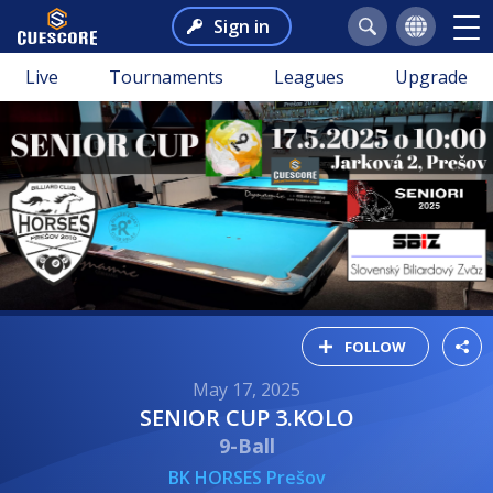
Sign in
Live
Tournaments
Leagues
Upgrade
FOLLOW
May 17, 2025
SENIOR CUP 3.KOLO
9-Ball
BK HORSES Prešov