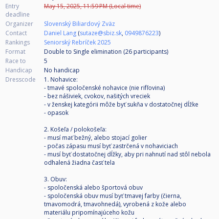
Entry
May 15, 2025, 11:59 PM (Local time)
deadline
Organizer
Slovenský Biliardový Zväz
Contact
Daniel Lang
(
sutaze@sbiz.sk
,
0949876223
)
Rankings
Seniorský Rebríček 2025
Format
Double to Single elimination (26
participants
)
Race to
5
Handicap
No handicap
Dresscode
1. Nohavice:
- tmavé spoločenské nohavice (nie rifľovina)
- bez nášiviek, cvokov, našitých vreciek
- v ženskej kategórii môže byť sukňa v dostatočnej dĺžke
- opasok
2. Košeľa / polokošeľa:
- musí mať bežný, alebo stojací golier
- počas zápasu musí byť zastrčená v nohaviciach
- musí byť dostatočnej dĺžky, aby pri nahnutí nad stôl nebola
odhalená žiadna časť tela
3. Obuv:
- spoločenská alebo športová obuv
- spoločenská obuv musí byť tmavej farby (čierna,
tmavomodrá, tmavohnedá), vyrobená z kože alebo
materiálu pripomínajúceho kožu