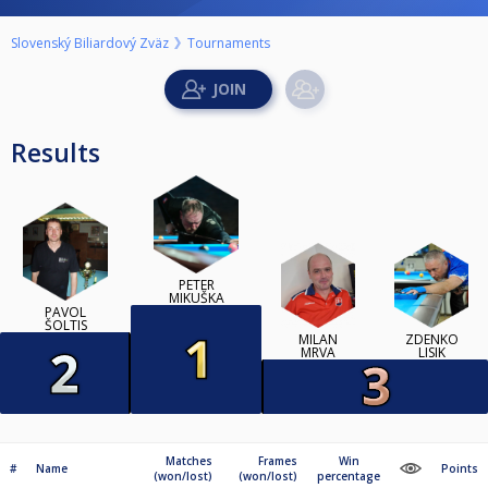
Slovenský Biliardový Zväz
Tournaments
Results
PETER
MIKUŠKA
PAVOL
ŠOLTIS
MILAN
ZDENKO
MRVA
LISIK
Matches
Frames
Win
#
Name
Points
(won/lost)
(won/lost)
percentage