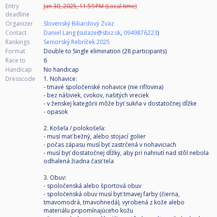
Entry
Jan 30, 2025, 11:59 PM (Local time)
deadline
Organizer
Slovenský Biliardový Zväz
Contact
Daniel Lang
(
sutaze@sbiz.sk
,
0949876223
)
Rankings
Seniorský Rebríček 2025
Format
Double to Single elimination (28
participants
)
Race to
6
Handicap
No handicap
Dresscode
1. Nohavice:
- tmavé spoločenské nohavice (nie rifľovina)
- bez nášiviek, cvokov, našitých vreciek
- v ženskej kategórii môže byť sukňa v dostatočnej dĺžke
- opasok
2. Košeľa / polokošeľa:
- musí mať bežný, alebo stojací golier
- počas zápasu musí byť zastrčená v nohaviciach
- musí byť dostatočnej dĺžky, aby pri nahnutí nad stôl nebola
odhalená žiadna časť tela
3. Obuv:
- spoločenská alebo športová obuv
- spoločenská obuv musí byť tmavej farby (čierna,
tmavomodrá, tmavohnedá), vyrobená z kože alebo
materiálu pripomínajúceho kožu