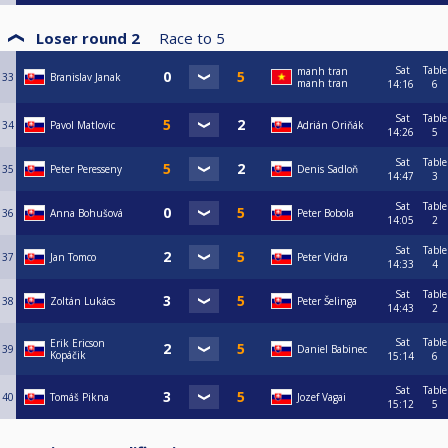
Loser round 2
Race to
5
Sat
Table
manh tran
33
Branislav Janak
manh tran
14:16
6
Sat
Table
34
Pavol Matlovic
Adrián Oriňák
14:26
5
Sat
Table
35
Peter Peresseny
Denis Sadloň
14:47
3
Sat
Table
36
Anna Bohušová
Peter Bobola
14:05
2
Sat
Table
37
Jan Tomco
Peter Vidra
14:33
4
Sat
Table
38
Zoltán Lukács
Peter Šelinga
14:43
2
Sat
Table
Erik Ericson
39
Daniel Babinec
Kopáčik
15:14
6
Sat
Table
40
Tomáš Pikna
Jozef Vagai
15:12
5