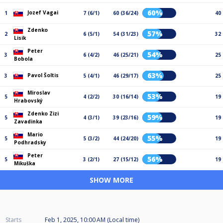
60%
Jozef Vagai
1
7 (6/1)
60 (36/24)
40
Zdenko
57%
2
6 (5/1)
54 (31/23)
32
Lisik
Peter
54%
3
6 (4/2)
46 (25/21)
25
Bobola
63%
Pavol Šoltis
3
5 (4/1)
46 (29/17)
25
Miroslav
53%
5
4 (2/2)
30 (16/14)
19
Hrabovský
Zdenko Zizi
59%
5
4 (3/1)
39 (23/16)
19
Zavadinka
Mario
55%
5
5 (3/2)
44 (24/20)
19
Podhradsky
Peter
56%
5
3 (2/1)
27 (15/12)
19
Mikuška
SHOW MORE
Starts
Feb 1, 2025, 10:00 AM (Local time)