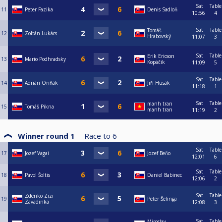
Sat
Table
11
Peter Fazika
Denis Sadloň
10:56
4
Sat
Table
Tomáš
12
Zoltán Lukács
Hrabovský
11:07
3
Sat
Table
Erik Ericson
13
Mario Podhradsky
Kopáčik
11:09
5
Sat
Table
14
Adrián Oriňák
Jiří Husák
11:18
1
Sat
Table
manh tran
15
Tomáš Pikna
manh tran
11:19
2
Winner round 1
Race to
6
Sat
Table
17
Jozef Vagai
Jozef Beňo
12:01
6
Sat
Table
18
Pavol Šoltis
Daniel Babinec
12:06
2
Sat
Table
Zdenko Zizi
19
Peter Šelinga
Zavadinka
12:08
3
Sat
Table
Miroslav