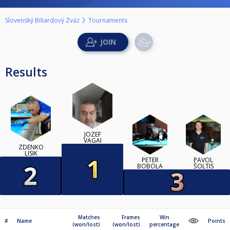
Slovenský Biliardový Zväz
Tournaments
Results
JOZEF
VAGAI
ZDENKO
LISIK
PETER
PAVOL
BOBOLA
ŠOLTIS
Matches
Frames
Win
#
Name
Points
(won/lost)
(won/lost)
percentage