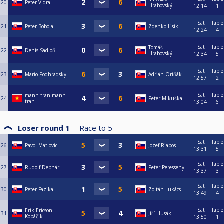
20
Peter Vidra
Hrabovský
12:14
1
Sat
Table
21
Peter Bobola
Zdenko Lisik
12:24
4
Sat
Table
Tomáš
22
Denis Sadloň
Hrabovský
12:34
5
Sat
Table
23
Mario Podhradsky
Adrián Oriňák
12:57
2
Sat
Table
manh tran manh
24
Peter Mikuška
tran
13:04
6
Loser round 1
Race to
5
Sat
Table
26
Pavol Matlovic
Jozef Riapos
13:31
5
Sat
Table
27
Rudolf Debnár
Peter Peresseny
13:37
3
Sat
Table
30
Peter Fazika
Zoltán Lukács
13:49
4
Sat
Table
Erik Ericson
31
Jiří Husák
Kopáčik
13:50
1