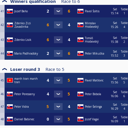
Winners qualification
Race to
6
Sat
Table
41
Jozef Beňo
Pavol Šoltis
15:14
1
Sat
Table
Zdenko Zizi
Miroslav
42
Zavadinka
Hrabovský
15:26
4
Sat
Table
Tomáš
43
Zdenko Lisik
Hrabovský
15:38
2
Sat
Table
44
Mario Podhradsky
Peter Mikuška
15:52
3
Loser round 3
Race to
5
Sat
Table
manh tran manh
45
Pavol Matlovic
tran
15:56
5
Sat
Table
46
Peter Peresseny
Peter Bobola
16:06
6
Sat
Table
47
Peter Vidra
Peter Šelinga
16:29
4
Sat
Table
48
Daniel Babinec
Jozef Vagai
16:09
1