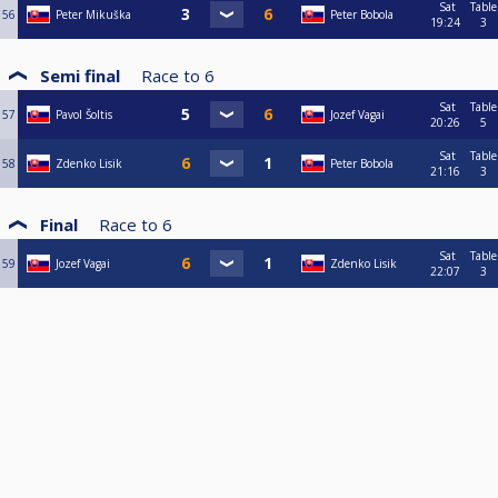
Sat
Table
56
Peter Mikuška
Peter Bobola
19:24
3
Semi final
Race to
6
Sat
Table
57
Pavol Šoltis
Jozef Vagai
20:26
5
Sat
Table
58
Zdenko Lisik
Peter Bobola
21:16
3
Final
Race to
6
Sat
Table
59
Jozef Vagai
Zdenko Lisik
22:07
3