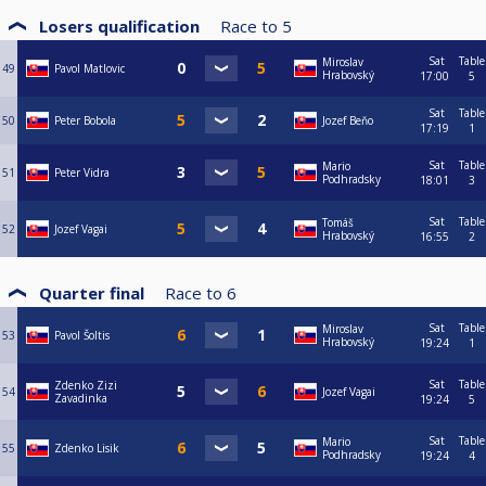
Losers qualification
Race to
5
Sat
Table
Miroslav
49
Pavol Matlovic
Hrabovský
17:00
5
Sat
Table
50
Peter Bobola
Jozef Beňo
17:19
1
Sat
Table
Mario
51
Peter Vidra
Podhradsky
18:01
3
Sat
Table
Tomáš
52
Jozef Vagai
Hrabovský
16:55
2
Quarter final
Race to
6
Sat
Table
Miroslav
53
Pavol Šoltis
Hrabovský
19:24
1
Sat
Table
Zdenko Zizi
54
Jozef Vagai
Zavadinka
19:24
5
Sat
Table
Mario
55
Zdenko Lisik
Podhradsky
19:24
4