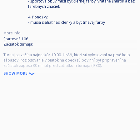
- športová obuv musí byť čiernej farby, vrátane šnúrok a bez
farebných značiek
4. Ponožky:
- musia siahať nad členky a byť tmavej farby
More info
Štartovné 10€
Začiatok turnaja:
Turnaj sa začína najneskôr 10:00. Hráči, ktorí sú vylosovaní na prvé kolo
zápasov (rozlosovanie v piatok na obed) sú povinní byť pripravení na
začiatok zápasu 30 minút pred začiatkom turnaja (9:30).
SHOW MORE
Príchod na zápas:
Okrem prvého kola turnaja (začiatok najneskôr 10:00) je hráč povinný
sledovať výsledkový servis (dostupný online alebo priamo v klube na
počítači) tak, aby bol pripravený nastúpiť na zápas najneskôr 5 minút po
jeho vyhlásení.
Po vyhlásení zápasu je hráč povinný bezodkladne nastúpiť na zápas!
Neskorý príchod:
6 minút meškanie – 1 bod pre súpera + rozstreľuje súper
11 minút meškanie – 2 body pre súpera + rozstreľuje súper