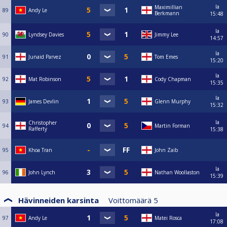
la
Maximillian
89
Andy Le
Berkmann
15:48
la
90
Lyndsey Davies
Jimmy Lee
14:57
la
91
Junaid Parvez
Tom Emes
15:20
la
92
Mat Robinson
Cody Chapman
15:35
la
93
James Devlin
Glenn Murphy
15:32
la
Christopher
94
Martin Forman
Rafferty
15:38
95
Khoa Tran
John Zaib
la
96
John Lynch
Nathan Woollaston
15:39
Hävinneiden karsinta
Voittomäärä
5
la
97
Andy Le
Matei Rosca
17:08