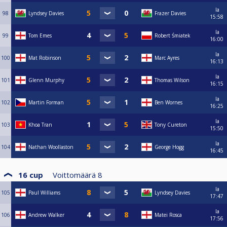
la
98
Lyndsey Davies
Frazer Davies
15:58
la
99
Tom Emes
Robert Śmiatek
16:00
la
100
Mat Robinson
Marc Ayres
16:13
la
101
Glenn Murphy
Thomas Wilson
16:15
la
102
Martin Forman
Ben Wornes
16:25
la
103
Khoa Tran
Tony Cureton
15:50
la
104
Nathan Woollaston
George Hogg
16:45
16 cup
Voittomäärä
8
la
105
Paul Williams
Lyndsey Davies
17:47
la
106
Andrew Walker
Matei Rosca
17:56