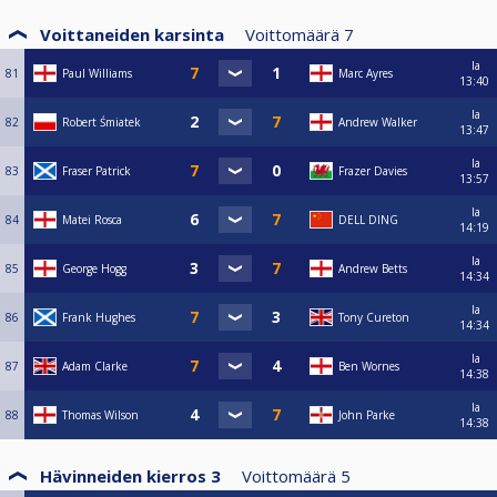
Voittaneiden karsinta
Voittomäärä
7
la
81
Paul Williams
Marc Ayres
13:40
la
82
Robert Śmiatek
Andrew Walker
13:47
la
83
Fraser Patrick
Frazer Davies
13:57
la
84
Matei Rosca
DELL DING
14:19
la
85
George Hogg
Andrew Betts
14:34
la
86
Frank Hughes
Tony Cureton
14:34
la
87
Adam Clarke
Ben Wornes
14:38
la
88
Thomas Wilson
John Parke
14:38
Hävinneiden kierros 3
Voittomäärä
5