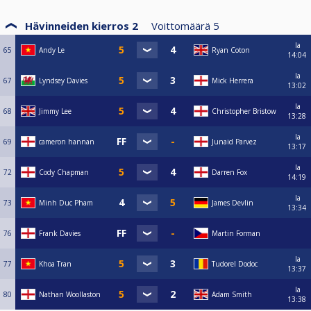
Hävinneiden kierros 2
Voittomäärä
5
la
65
Andy Le
Ryan Coton
14:04
la
67
Lyndsey Davies
Mick Herrera
13:02
la
68
Jimmy Lee
Christopher Bristow
13:28
la
69
cameron hannan
Junaid Parvez
13:17
la
72
Cody Chapman
Darren Fox
14:19
la
73
Minh Duc Pham
James Devlin
13:34
76
Frank Davies
Martin Forman
la
77
Khoa Tran
Tudorel Dodoc
13:37
la
80
Nathan Woollaston
Adam Smith
13:38