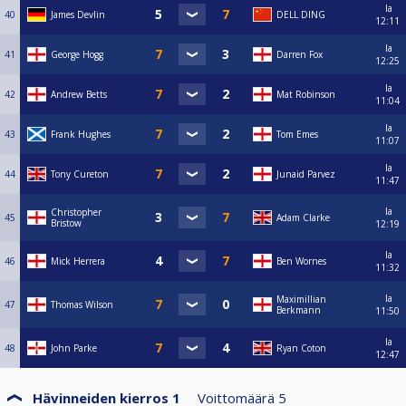
la
40
James Devlin
DELL DING
12:11
la
41
George Hogg
Darren Fox
12:25
la
42
Andrew Betts
Mat Robinson
11:04
la
43
Frank Hughes
Tom Emes
11:07
la
44
Tony Cureton
Junaid Parvez
11:47
la
Christopher
45
Adam Clarke
Bristow
12:19
la
46
Mick Herrera
Ben Wornes
11:32
la
Maximillian
47
Thomas Wilson
Berkmann
11:50
la
48
John Parke
Ryan Coton
12:47
Hävinneiden kierros 1
Voittomäärä
5