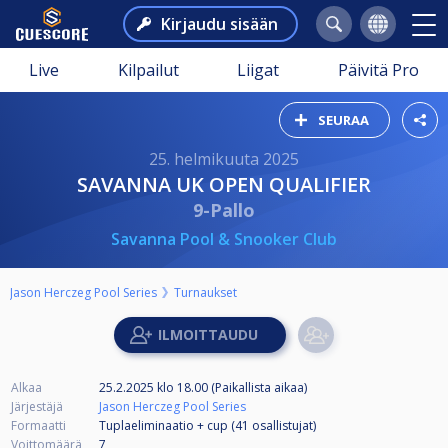
Kirjaudu sisään
Live
Kilpailut
Liigat
Päivitä Pro
SEURAA
25. helmikuuta 2025
SAVANNA UK OPEN QUALIFIER
9-Pallo
Savanna Pool & Snooker Club
Jason Herczeg Pool Series
Turnaukset
Alkaa
25.2.2025 klo 18.00 (Paikallista aikaa)
Järjestäjä
Jason Herczeg Pool Series
Formaatti
Tuplaeliminaatio + cup (41
osallistujat
)
Voittomäärä
7