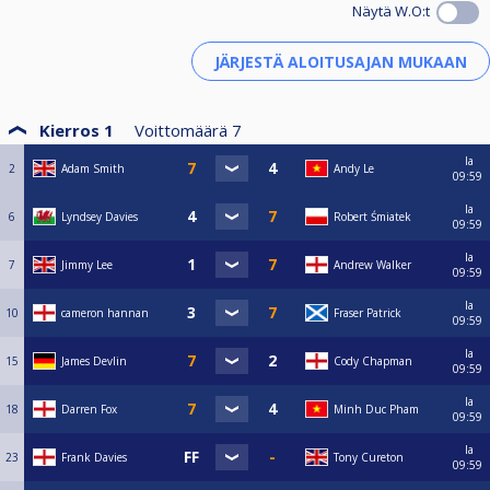
Näytä W.O:t
Kierros 1
Voittomäärä
7
la
2
Adam Smith
Andy Le
09:59
la
6
Lyndsey Davies
Robert Śmiatek
09:59
la
7
Jimmy Lee
Andrew Walker
09:59
la
10
cameron hannan
Fraser Patrick
09:59
la
15
James Devlin
Cody Chapman
09:59
la
18
Darren Fox
Minh Duc Pham
09:59
la
23
Frank Davies
Tony Cureton
09:59