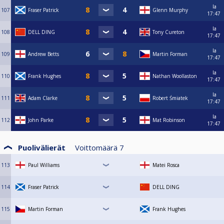
la
107
Fraser Patrick
Glenn Murphy
17:47
la
108
DELL DING
Tony Cureton
17:47
la
109
Andrew Betts
Martin Forman
17:47
la
110
Frank Hughes
Nathan Woollaston
17:47
la
111
Adam Clarke
Robert Śmiatek
17:47
la
112
John Parke
Mat Robinson
17:47
Puolivälierät
Voittomäärä
7
113
Paul Williams
Matei Rosca
114
Fraser Patrick
DELL DING
115
Martin Forman
Frank Hughes