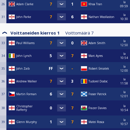
la
26
Adam Clarke
Khoa Tran
09:59
la
31
John Parke
Nathan Woollaston
10:30
Voittaneiden kierros 1
Voittomäärä
7
la
33
Paul Williams
Adam Smith
12:50
la
34
John Lynch
Marc Ayres
10:54
la
35
John Zaib
Robert Śmiatek
12:00
la
36
Andrew Walker
Tudorel Dodoc
11:58
la
37
Martin Forman
Fraser Patrick
12:01
la
Christopher
38
Frazer Davies
Rafferty
10:54
la
39
Glenn Murphy
Matei Rosca
10:57