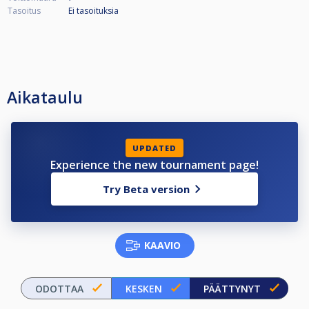
Tasoitus
Ei tasoituksia
Aikataulu
UPDATED
Experience the new tournament page!
Try Beta version
KAAVIO
ODOTTAA
KESKEN
PÄÄTTYNYT