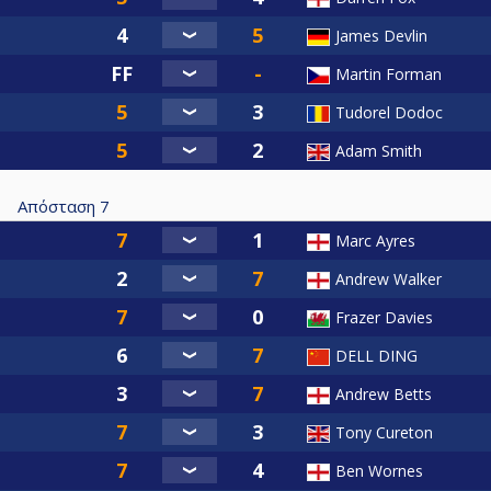
James Devlin
Martin Forman
Tudorel Dodoc
Adam Smith
Απόσταση
7
Marc Ayres
Andrew Walker
Frazer Davies
DELL DING
Andrew Betts
Tony Cureton
Ben Wornes