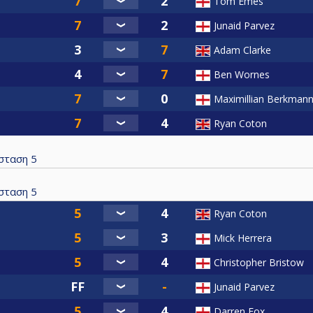
Tom Emes
Junaid Parvez
Adam Clarke
Ben Wornes
Maximillian Berkman
Ryan Coton
σταση
5
σταση
5
Ryan Coton
Mick Herrera
Christopher Bristow
Junaid Parvez
Darren Fox