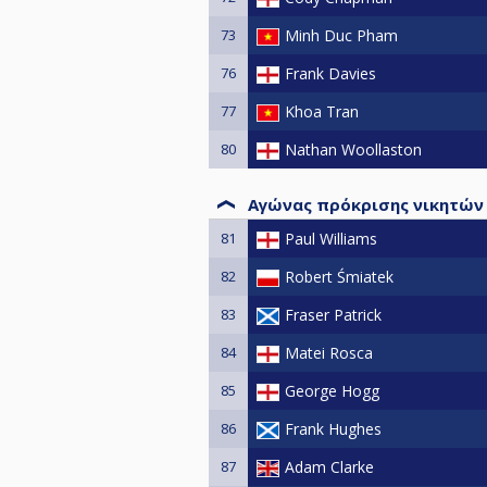
73
Minh Duc Pham
76
Frank Davies
77
Khoa Tran
80
Nathan Woollaston
Αγώνας πρόκρισης νικητών
81
Paul Williams
82
Robert Śmiatek
83
Fraser Patrick
84
Matei Rosca
85
George Hogg
86
Frank Hughes
87
Adam Clarke