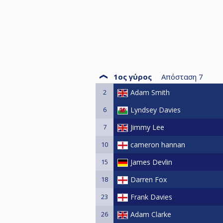
1ος γύρος
Απόσταση
7
2
Adam Smith
6
Lyndsey Davies
7
Jimmy Lee
10
cameron hannan
15
James Devlin
18
Darren Fox
23
Frank Davies
26
Adam Clarke