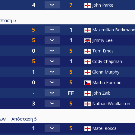
John Parke
σταση
5
Maximillian Berkman
Jimmy Lee
Tom Emes
Cody Chapman
Glenn Murphy
Martin Forman
John Zaib
Nathan Woollaston
νων
Απόσταση
5
Matei Rosca