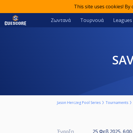
This site uses cookies! By
Ζωντανά
Τουρνουά
Leagues
SA
Jason Herczeg Pool Series
Tournaments
Έναρξη
25 Φεβ 2025, 6:00