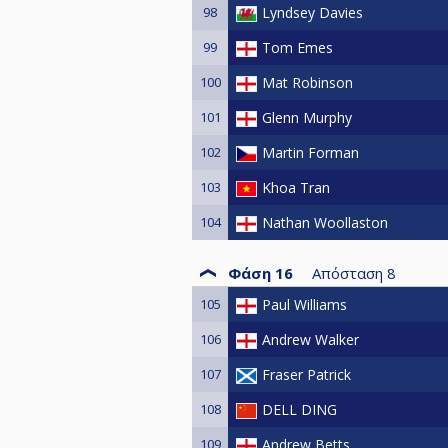
98
Lyndsey Davies
99
Tom Emes
100
Mat Robinson
101
Glenn Murphy
102
Martin Forman
103
Khoa Tran
104
Nathan Woollaston
Φάση 16
Απόσταση
8
105
Paul Williams
106
Andrew Walker
107
Fraser Patrick
108
DELL DING
109
Andrew Betts