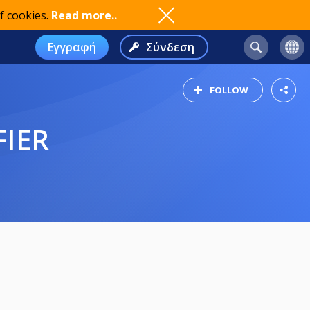
f cookies.
Read more..
Εγγραφή
Σύνδεση
FOLLOW
FIER