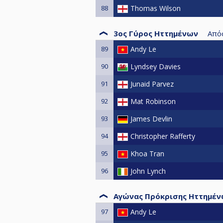
88
Thomas Wilson
3ος Γύρος Ηττημένων
Από
89
Andy Le
90
Lyndsey Davies
91
Junaid Parvez
92
Mat Robinson
93
James Devlin
94
Christopher Rafferty
95
Khoa Tran
96
John Lynch
Αγώνας Πρόκρισης Ηττημέ
97
Andy Le