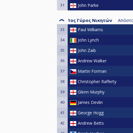
31
John Parke
1ος Γύρος Νικητών
Απόστ
33
Paul Williams
34
John Lynch
35
John Zaib
36
Andrew Walker
37
Martin Forman
38
Christopher Rafferty
39
Glenn Murphy
40
James Devlin
41
George Hogg
42
Andrew Betts