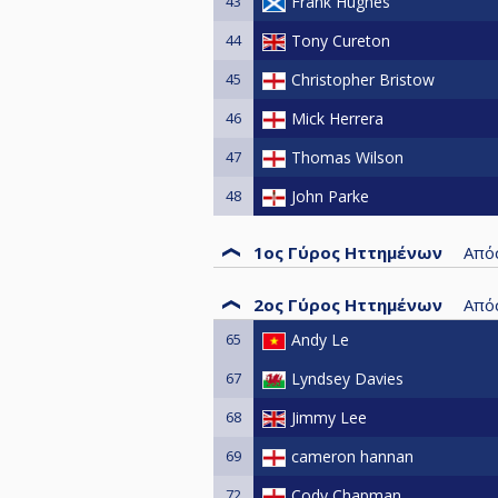
43
Frank Hughes
44
Tony Cureton
45
Christopher Bristow
46
Mick Herrera
47
Thomas Wilson
48
John Parke
1ος Γύρος Ηττημένων
Από
2ος Γύρος Ηττημένων
Από
65
Andy Le
67
Lyndsey Davies
68
Jimmy Lee
69
cameron hannan
72
Cody Chapman