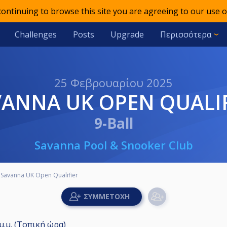
 continuing to browse this site you are agreeing to our use o
Challenges
Posts
Upgrade
Περισσότερα
25 Φεβρουαρίου 2025
VANNA UK OPEN QUALI
9-Ball
Savanna Pool & Snooker Club
Savanna UK Open Qualifier
 μ.μ. (Τοπική ώρα)