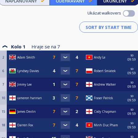
NAPLÁNOVANÝ
ODEHRÁVANÝ
UKONČENÝ
Ukázat walkovers
Kolo 1
Hraje se na
7
so
2
Adam Smith
Andy Le
09:59
so
6
Lyndsey Davies
Robert Śmiatek
09:59
so
7
Jimmy Lee
Andrew Walker
09:59
so
10
cameron hannan
Fraser Patrick
09:59
so
15
James Devlin
Cody Chapman
09:59
so
18
Darren Fox
Minh Duc Pham
09:59
so