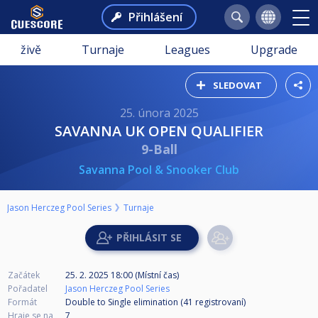
Přihlášení
živě
Turnaje
Leagues
Upgrade
SLEDOVAT
25. února 2025
SAVANNA UK OPEN QUALIFIER
9-Ball
Savanna Pool & Snooker Club
Jason Herczeg Pool Series
Turnaje
Začátek
25. 2. 2025 18:00 (Místní čas)
Pořadatel
Jason Herczeg Pool Series
Formát
Double to Single elimination (41
registrovaní
)
Hraje se na
7