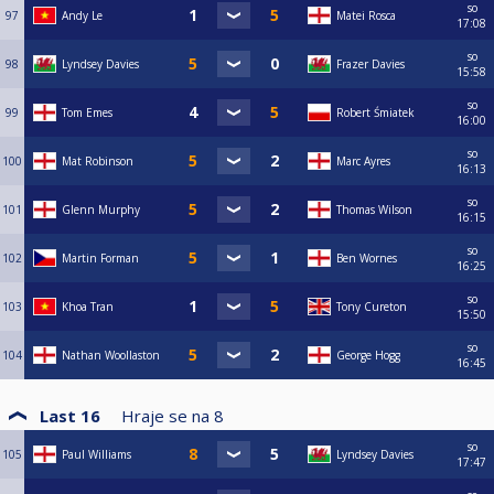
so
97
Andy Le
Matei Rosca
17:08
so
98
Lyndsey Davies
Frazer Davies
15:58
so
99
Tom Emes
Robert Śmiatek
16:00
so
100
Mat Robinson
Marc Ayres
16:13
so
101
Glenn Murphy
Thomas Wilson
16:15
so
102
Martin Forman
Ben Wornes
16:25
so
103
Khoa Tran
Tony Cureton
15:50
so
104
Nathan Woollaston
George Hogg
16:45
Last 16
Hraje se na
8
so
105
Paul Williams
Lyndsey Davies
17:47