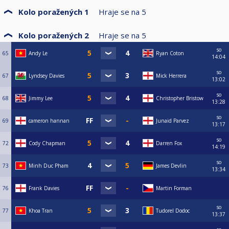
Kolo poražených 1
Hraje se na
5
Kolo poražených 2
Hraje se na
5
so
65
Andy Le
Ryan Coton
14:04
so
67
Lyndsey Davies
Mick Herrera
13:02
so
68
Jimmy Lee
Christopher Bristow
13:28
so
69
cameron hannan
Junaid Parvez
13:17
so
72
Cody Chapman
Darren Fox
14:19
so
73
Minh Duc Pham
James Devlin
13:34
76
Frank Davies
Martin Forman
so
77
Khoa Tran
Tudorel Dodoc
13:37