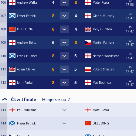
so
106
Andrew Walker
Matei Rosca
17:56
so
107
Fraser Patrick
Glenn Murphy
17:47
so
108
DELL DING
Tony Cureton
17:47
so
109
Andrew Betts
Martin Forman
17:47
so
110
Frank Hughes
Nathan Woollaston
17:47
so
111
Adam Clarke
Robert Śmiatek
17:47
so
112
John Parke
Mat Robinson
17:47
Čtvrtfinále
Hraje se na
7
113
Paul Williams
Matei Rosca
114
Fraser Patrick
DELL DING