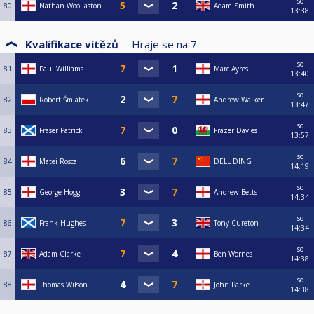
so
80
Nathan Woollaston
Adam Smith
13:38
Kvalifikace vítězů
Hraje se na
7
so
81
Paul Williams
Marc Ayres
13:40
so
82
Robert Śmiatek
Andrew Walker
13:47
so
83
Fraser Patrick
Frazer Davies
13:57
so
84
Matei Rosca
DELL DING
14:19
so
85
George Hogg
Andrew Betts
14:34
so
86
Frank Hughes
Tony Cureton
14:34
so
87
Adam Clarke
Ben Wornes
14:38
so
88
Thomas Wilson
John Parke
14:38