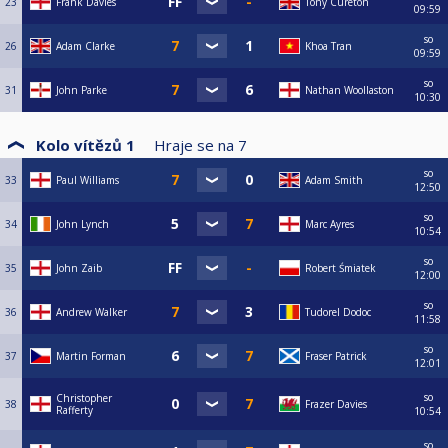
23
Frank Davies
Tony Cureton
09:59
so
26
Adam Clarke
Khoa Tran
09:59
so
31
John Parke
Nathan Woollaston
10:30
Kolo vítězů 1
Hraje se na
7
so
33
Paul Williams
Adam Smith
12:50
so
34
John Lynch
Marc Ayres
10:54
so
35
John Zaib
Robert Śmiatek
12:00
so
36
Andrew Walker
Tudorel Dodoc
11:58
so
37
Martin Forman
Fraser Patrick
12:01
so
Christopher
38
Frazer Davies
Rafferty
10:54
so