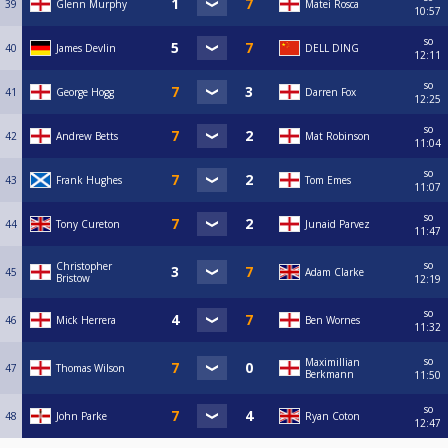
39
Glenn Murphy
Matei Rosca
10:57
so
40
James Devlin
DELL DING
12:11
so
41
George Hogg
Darren Fox
12:25
so
42
Andrew Betts
Mat Robinson
11:04
so
43
Frank Hughes
Tom Emes
11:07
so
44
Tony Cureton
Junaid Parvez
11:47
so
Christopher
45
Adam Clarke
Bristow
12:19
so
46
Mick Herrera
Ben Wornes
11:32
so
Maximillian
47
Thomas Wilson
Berkmann
11:50
so
48
John Parke
Ryan Coton
12:47