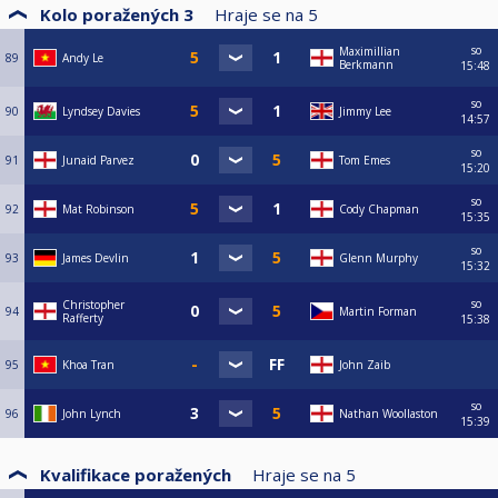
Kolo poražených 3
Hraje se na
5
so
Maximillian
89
Andy Le
Berkmann
15:48
so
90
Lyndsey Davies
Jimmy Lee
14:57
so
91
Junaid Parvez
Tom Emes
15:20
so
92
Mat Robinson
Cody Chapman
15:35
so
93
James Devlin
Glenn Murphy
15:32
so
Christopher
94
Martin Forman
Rafferty
15:38
95
Khoa Tran
John Zaib
so
96
John Lynch
Nathan Woollaston
15:39
Kvalifikace poražených
Hraje se na
5