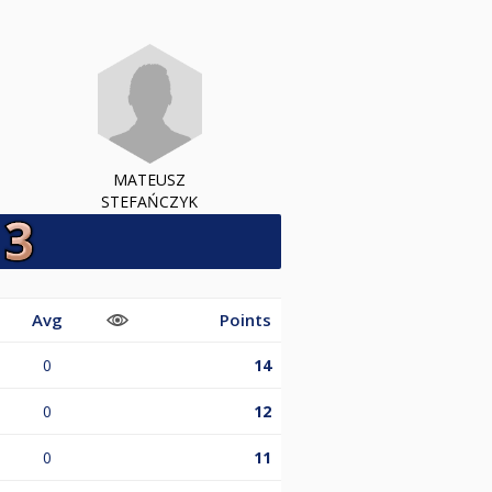
MATEUSZ
STEFAŃCZYK
Avg
Points
0
14
0
12
0
11