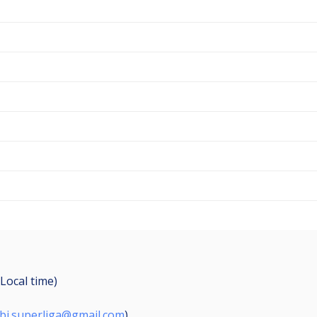
(Local time)
ibi.superliga@gmail.com
)