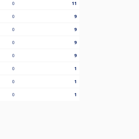
0
11
0
9
0
9
0
9
0
9
0
1
0
1
0
1