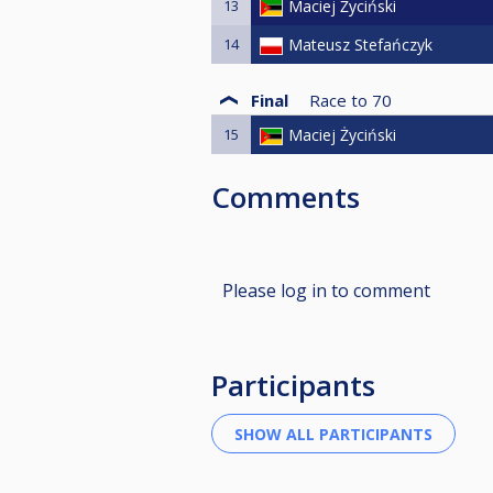
13
Maciej Życiński
14
Mateusz Stefańczyk
Final
Race to
70
15
Maciej Życiński
Comments
Please log in to comment
Participants