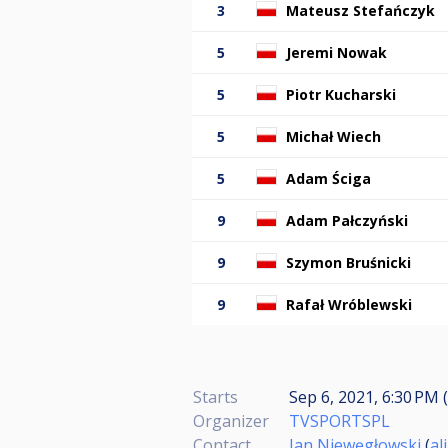
3
Mateusz Stefańczyk
5
Jeremi Nowak
5
Piotr Kucharski
5
Michał Wiech
5
Adam Ściga
9
Adam Pałczyński
9
Szymon Bruśnicki
9
Rafał Wróblewski
Starts
Sep 6, 2021, 6:30 PM 
Organizer
TVSPORTSPL
Contact
Jan Niewęgłowski
(
al