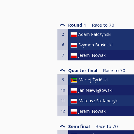
Round 1
Race to
70
2
Adam Pałczyński
6
Szymon Bruśnicki
7
Jeremi Nowak
Quarter final
Race to
70
9
Maciej Życiński
10
Jan Niewęgłowski
11
Mateusz Stefańczyk
12
Jeremi Nowak
Semi final
Race to
70