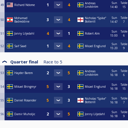
Sun
Table
Andreas
49
Richard Ndome
Lindström
14:40
15
Sun
Table
Mohamad
Nicholas “Spike”
50
Badreddine
Botterill
14:47
7
Sun
Table
51
Jonny Liljedahl
Robert Alm
15:00
6
Sun
Table
52
Saif Saad
Micael Englund
15:20
9
Quarter final
Race to
5
Sun
Table
Andreas
53
Hayder Barem
Lindström
16:18
6
Sun
Table
54
Mikael Bringmyr
Micael Englund
16:18
15
Sun
Table
Nicholas “Spike”
55
Daniel Rosander
Botterill
16:18
7
Sun
Table
56
Damir Muholjic
Jonny Liljedahl
16:18
9