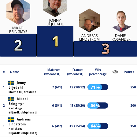
JONNY
LILJEDAHL
MIKAEL
BRINGMYR
ANDREAS
DANIEL
LINDSTRÖM
ROSANDER
Matches
Frames
Win
#
Name
Points
(won/lost)
(won/lost)
percentage
Jonny
71%
1
7 (6/1)
42 (30/12)
250
Liljedahl
Malmö Biljardklubb
Mikael
Bringmyr
56%
2
6 (5/1)
45 (25/20)
200
Karlskoga
Biljardklubb[closed]
Andreas
Lindström
64%
3
6 (4/2)
39 (25/14)
150
Karlskoga
Biljardklubb[closed]