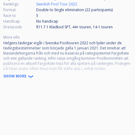
Rankings
Swedish Pool Tour 2022
Format
Double to Single elimination (22
participants
)
Race to
5
Handicap
No handicap
Dresscode
§11.7.1 Klädkod SPT, 44+ touren, 14-1 touren
More info
Helgens tävlingar ingår i Svenska Pooltouren 2022 och lyder under de
tävlingsbestämmelser som började gälla 1 januari 2021. Det innebär att
klassindelningarna från och med nu baseras på ratingsystemet FargoRate
och inte gällande ranking. Inför varje omgång kommer Poolkommittén att
publicera en aktuell FargoRate-lista för alla spelare på rankingen. Poängen
på listan avgör vilken klass man får ställa upp i, enligt nedan:
SHOW MORE
Elit : Öppen för alla
Klass 1: Ej högre Fargorate än 650
Klass 2: Ej högre Fargorate än 550
Klass 3: Ej högre Fargorate än 450
Efter varje spelares namn står det en markering om ratingen är Etablerad
eller Ej Etablerad. Ej etablerad rating betyder att Fargorate har färre än 200
datapunkter (summan av spelarens vunna/förlorade lägg i matcher) att