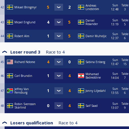
Sun
Table
Andreas
42
Mikael Bringmyr
Lindström
12:48
3
Sun
Table
Daniel
43
Micael Englund
Rosander
13:19
5
Sun
Table
44
Robert Alm
Damir Muholjic
12:37
6
Loser round 3
Race to
4
Sun
Table
45
Richard Ndome
Sabina Enberg
13:47
15
Sun
Table
Mohamad
46
Carl Brundin
Badreddine
14:04
7
Sun
Table
Jeffrey Van
47
Jonny Liljedahl
Rensburg
13:55
6
Sun
Table
Robin Svensson
48
Saif Saad
Skärlind
13:07
9
Losers qualification
Race to
4