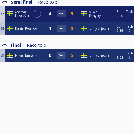
Semi final
Race to
5
Sun
Table
Andreas
Mikael
57
R1
Lindström
Bringmyr
17:56
15
Sun
Table
58
Daniel Rosander
Jonny Liljedahl
17:56
7
Final
Race to
5
Sun
Table
59
Mikael Bringmyr
Jonny Liljedahl
19:02
6