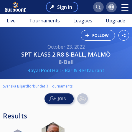
Sign in
Live
Tournaments
Leagues
Upgrade
FOLLOW
October 23, 2022
SPT KLASS 2 R8 8-BALL, MALMÖ
8-Ball
Royal Pool Hall - Bar & Restaurant
Svenska Biljardförbundet
Tournaments
Results