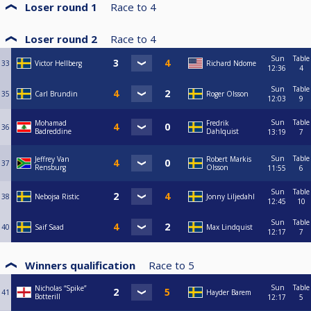
Loser round 1
Race to
4
Loser round 2
Race to
4
Sun
Table
33
Victor Hellberg
Richard Ndome
12:36
4
Sun
Table
35
Carl Brundin
Roger Olsson
12:03
9
Sun
Table
Mohamad
Fredrik
36
Badreddine
Dahlquist
13:19
7
Sun
Table
Jeffrey Van
Robert Markis
37
Rensburg
Olsson
11:55
6
Sun
Table
38
Nebojsa Ristic
Jonny Liljedahl
12:45
10
Sun
Table
40
Saif Saad
Max Lindquist
12:17
7
Winners qualification
Race to
5
Sun
Table
Nicholas “Spike”
41
Hayder Barem
Botterill
12:17
5