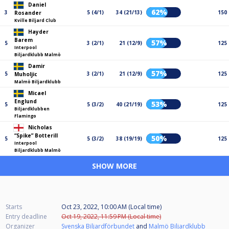
Daniel
62%
3
5 (4/1)
34 (21/13)
150
Rosander
Kville Biljard Club
Hayder
Barem
57%
5
3 (2/1)
21 (12/9)
125
Interpool
Biljardklubb Malmö
Damir
57%
5
3 (2/1)
21 (12/9)
125
Muholjic
Malmö Biljardklubb
Micael
Englund
53%
5
5 (3/2)
40 (21/19)
125
Biljardklubben
Flamingo
Nicholas
“Spike” Botterill
50%
5
5 (3/2)
38 (19/19)
125
Interpool
Biljardklubb Malmö
SHOW MORE
Starts
Oct 23, 2022, 10:00 AM (Local time)
Entry deadline
Oct 19, 2022, 11:59 PM (Local time)
Organizer
Svenska Biljardförbundet
and
Malmö Biljardklubb