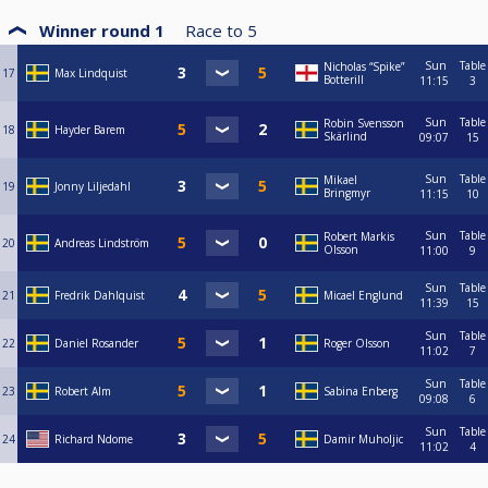
Winner round 1
Race to
5
Sun
Table
Nicholas “Spike”
17
Max Lindquist
Botterill
11:15
3
Sun
Table
Robin Svensson
18
Hayder Barem
Skärlind
09:07
15
Sun
Table
Mikael
19
Jonny Liljedahl
Bringmyr
11:15
10
Sun
Table
Robert Markis
20
Andreas Lindström
Olsson
11:00
9
Sun
Table
21
Fredrik Dahlquist
Micael Englund
11:39
15
Sun
Table
22
Daniel Rosander
Roger Olsson
11:02
7
Sun
Table
23
Robert Alm
Sabina Enberg
09:08
6
Sun
Table
24
Richard Ndome
Damir Muholjic
11:02
4