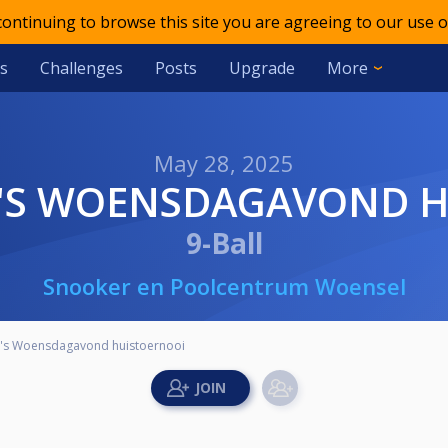
 continuing to browse this site you are agreeing to our use o
s
Challenges
Posts
Upgrade
More
May 28, 2025
L'S WOENSDAGAVOND 
9-Ball
Snooker en Poolcentrum Woensel
's Woensdagavond huistoernooi