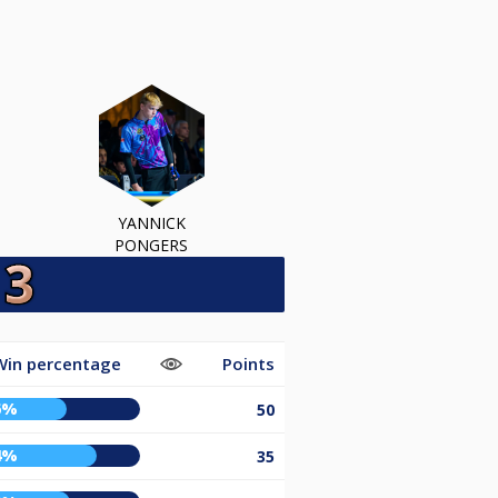
YANNICK
PONGERS
Win percentage
Points
6%
50
4%
35