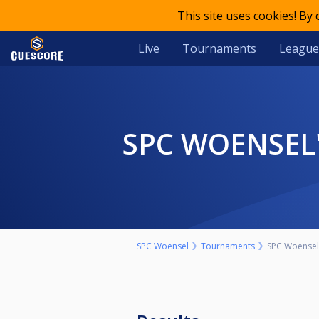
This site uses cookies! By
Live
Tournaments
League
SPC WOENSE
SPC Woensel
Tournaments
SPC Woensel