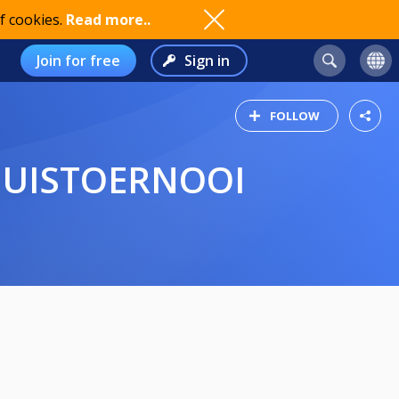
f cookies.
Read more..
Join for free
Sign in
FOLLOW
HUISTOERNOOI