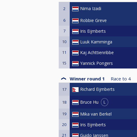
to 4). Bij een 3-3 stand in de laa
- De shootout is hetzelfde format 
Nima Izadi
2
6
Robbie Greve
7
Iris Eijmberts
10
Luuk Kamminga
11
Kaj Achttienribbe
15
Yannick Pongers
Winner round 1
Race to
4
Richard Eijmberts
17
L
Bruce Hu
18
19
Mika van Berkel
20
Iris Eijmberts
21
Guido Janssen