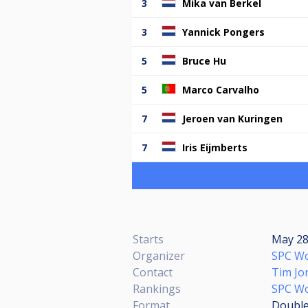
3
Mika van Berkel
3
Yannick Pongers
5
Bruce Hu
5
Marco Carvalho
7
Jeroen van Kuringen
7
Iris Eijmberts
Starts
May 28,
Organizer
SPC W
Contact
Tim J
Rankings
SPC Wo
Format
Double