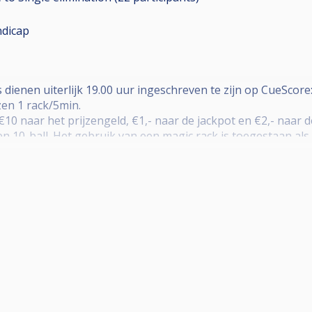
dicap
s dienen uiterlijk 19.00 uur ingeschreven te zijn op CueScore:
zen 1 rack/5min.
€10 naar het prijzengeld, €1,- naar de jackpot en €2,- naar d
ll en 10-ball. Het gebruik van een magic rack is toegestaan a
esysteem; 13 t/m 18 deelnemers is DKO tot laatste 4; Vanaf 
lve bij poulesysteem. Loting format bij poulesysteem staat
zijn race naar de 4; bij 8-ball race naar de 3
 en magic-rack, Matchroom format
inschrijfgeld, voor kans op 50% prijzengeld
t er voor iedere jackpot deelname een lotje in de pot. Als 
deelnemers wordt er 1 lot getrokken. Jackpot schieten is 9
ckpot winnaar krijgt 50% van de Jackpot uitgekeerd.