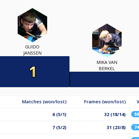
GUIDO
JANSSEN
MIKA VAN
BERKEL
Matches (won/lost)
Frames (won/lost)
5
6 (5/1)
32 (18/14)
7
7 (5/2)
31 (23/8)