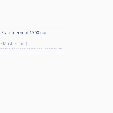
 Start toernooi 19:00 uur.
e Masters pot).
ls beide spelers daar een voorkeur
19 spelers is DKO tot laatste 8
 op de laptop van de
je vaker mee doet maak je dus meer
-ball op de spot met breakbox en