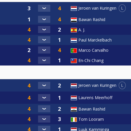
tste set bepalen shootouts de winnaar.
als van de Predator Pro Billiard Series.
L
Jeroen van Kuringen
Bawan Rashid
A. J.
Paul Marckelbach
Marco Carvalho
En-Chi Chang
L
Jeroen van Kuringen
Laurens Meerhoff
Bawan Rashid
Tom Looram
Luuk Kamminga