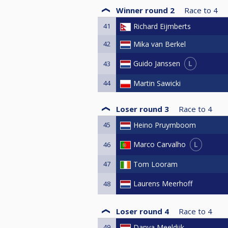
Winner round 2
Race to
4
41
Richard Eijmberts
42
Mika van Berkel
L
Guido Janssen
43
44
Martin Sawicki
Loser round 3
Race to
4
45
Heino Pruymboom
L
Marco Carvalho
46
47
Tom Looram
Laurens Meerhoff
48
Loser round 4
Race to
4
49
Danya Meeldijk