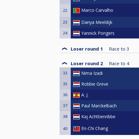
Marco Carvalho
22
23
Danya Meeldijk
24
Yannick Pongers
Loser round 1
Race to
3
Loser round 2
Race to
4
33
Nima Izadi
35
Robbie Greve
36
A. J.
37
Paul Marckelbach
38
Kaj Achttienribbe
En-Chi Chang
40