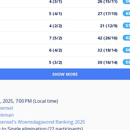
5
4 (3/1)
26 (15/11)
6
5 (4/1)
27 (17/10)
5
4 (2/2)
21 (12/9)
6
7 (5/2)
42 (26/16)
5
6 (4/2)
32 (18/14)
5
5 (3/2)
30 (16/14)
SHOW MORE
 2025, 7:00 PM (Local time)
oensel
onkman
ensel's Woensdagavond Ranking 2025
 to Single elimination (22
participants
)