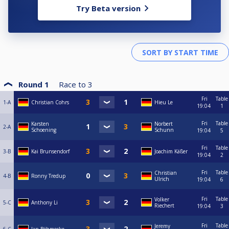
Try Beta version
Round 1
Race to
3
Fri
Table
1-A
Christian Cohrs
Hieu Le
19:04
1
Fri
Table
Karsten
Norbert
2-A
Schoening
Schunn
19:04
5
Fri
Table
3-B
Kai Brunsendorf
Joachim Käßer
19:04
2
Fri
Table
Christian
4-B
Ronny Tredup
Ulrich
19:04
6
Fri
Table
Volker
5-C
Anthony Li
Riechert
19:04
3
Fri
Table
Jeremy