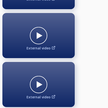
Sekunden abgespeichert. Die Taster leuchten rot, wenn die gedrückt
werden, das dient als Bestätigung für die Spieler, dass die Szene im Kasten
ist. Aus den ganzen Clips werden kleinere "Best Shots" Videos erstellt und
auf unserem YouTube-Channel "BC Queue TV" hochgeladen.
Shot of the Month:
Das Drücken auf unsere vier "BCQ-Buttons" lohnt sich nach guten Stößen.
Nach Abschluss jeden Monats wird ein Auswahlkomitee maximal 10 Best
Shots auswählen. Anschließend wird die Wahl zum "Shot of the Month" eine
Woche lang auf Facebook ausgetragen. Der Sieger der Abstimmung erhält
für seinen "Shot of the Month" eine kostenlose Teilnahme an der Monday
External video
Masters Turnierserie und ist bei der Auswahl zum "Shot of the Year“ dabei.
Achtung:
Mit der Anmeldung erklärt sich jeder Teilnehmer bereit, dass sein Vor- und
Nachname, Spielergebnisse, Liveübertragung seiner Spiele und Fotos für
den monatlichen Rookie Cup Turnierbericht auf Social-Media
(Facebook/Instagram/YouTube) durch den Veranstalter BC Queue
Hamburg e.V. veröffentlicht werden darf.
Kleiderordnung:
Während der Rookie Cup Turnierserie besteht keine.
External video
Ausstattung:
10x 9-ft Billardtische von "Clash Steel II", Tuch von "Simonis 860 HR
Tournament Blue" und Kugeln von "Super Aramith Pro Cup TV", Aufbaufolie