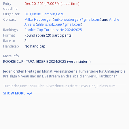
Entry
Dec 20, 2024, 7:00 PM (Local time)
deadline
Organizer
BC Queue Hamburg e.V.
Contact
Milko Heuberger
(
milkoheuberger@gmail.com
) and
André
Ahlers
(
ahlers.holzbau@gmail.com
)
Rankings
Rookie Cup Turnierserie 2024/2025
Format
Round robin (20
participants
)
Race to
3
Handicap
No handicap
More info
ROOKIE CUP - TURNIERSERIE 2024/2025 (vereinsintern)
Jeden dritten Freitag im Monat, vereinsinterne Turnierserie für Anfänger bis
Kreisliga Niveau und im Livestream an drei (bald an vier) Billardtischen.
Turnierbeginn: 19:00 Uhr, Akkreditierungsfrist: 18:45 Uhr, Einlass zum
Warmspielen: 17:30 Uhr
SHOW MORE
Anmeldung:
Anmeldung vor Ort durch die Turnierleitung. Das Startgeld ist vor
Turnierbeginn bei der Turnierleitung in bar zu entrichten.
Turniermodus:
Abhängig von der Teilnehmerzahl. Aber in der Regel Gruppenphase und