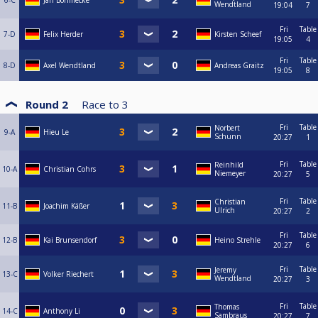
6-C
Jan Böhmecke
Wendtland
19:04
7
Fri
Table
7-D
Felix Herder
Kirsten Scheef
19:05
4
Fri
Table
8-D
Axel Wendtland
Andreas Graitz
19:05
8
Round 2
Race to
3
Fri
Table
Norbert
9-A
Hieu Le
Schunn
20:27
1
Fri
Table
Reinhild
10-A
Christian Cohrs
Niemeyer
20:27
5
Fri
Table
Christian
11-B
Joachim Käßer
Ulrich
20:27
2
Fri
Table
12-B
Kai Brunsendorf
Heino Strehle
20:27
6
Fri
Table
Jeremy
13-C
Volker Riechert
Wendtland
20:27
3
Fri
Table
Thomas
14-C
Anthony Li
Sambraus
20:27
7