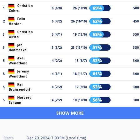
Christian
69%
1
6 (6/0)
26 (18/8)
500
Cohrs
Felix
62%
2
6 (4/2)
26 (16/10)
450
Herder
Christian
68%
3
5 (4/1)
19 (13/6)
350
Ulrich
Jan
57%
3
5 (3/2)
23 (13/10)
350
Böhmecke
Axel
53%
5
4 (2/2)
15 (8/7)
300
Wendtland
Jeremy
61%
5
4 (3/1)
18 (11/7)
300
Wendtland
Kai
53%
5
4 (2/2)
17 (9/8)
300
Brunsendorf
Norbert
56%
5
4 (2/2)
18 (10/8)
300
Schunn
SHOW MORE
Starts
Dec 20, 2024, 7:00 PM (Local time)