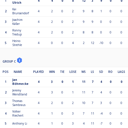
1
4
4
0
0
12
3
9
0
0
Ulrich
Kai
2
4
2
0
2
9
8
1
0
0
Brunsendorf
Joachim
3
4
2
0
2
9
9
0
0
0
Käßer
Ronny
4
4
2
0
2
8
8
0
0
0
Tredup
Heino
5
4
0
0
4
2
12
-10
0
0
Strehle
GROUP C
POS
NAME
PLAYED
WIN
TIE
LOSE
WS
LS
SD
RO
LAGS
Jan
1
4
3
0
1
11
7
4
0
0
Böhmecke
Jeremy
2
4
3
0
1
11
7
4
0
0
Wendtland
Thomas
3
4
2
0
2
10
7
3
0
0
Sambraus
Volker
4
4
1
0
3
7
11
-4
0
0
Riechert
5
Anthony Li
4
1
0
3
4
11
-7
0
0