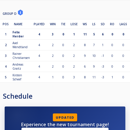
GROUP D
POS
NAME
PLAYED
WIN
TIE
LOSE
WS
LS
SD
RO
LAGS
Felix
1
4
3
0
1
11
5
6
0
0
Herder
Axel
2
4
2
0
2
8
7
1
0
0
Wendtland
Rainer
3
4
2
0
2
9
10
-1
0
0
Christiansen
Andreas
4
4
2
0
2
6
9
-3
0
0
Graitz
Kirsten
5
4
1
0
3
8
11
-3
1
0
Scheef
Schedule
UPDATED
Experience the new tournament page!