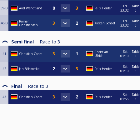
Fri
Table
39-D
Axel Wendtland
Felix Herder
23:32
6
Fri
Table
Rainer
40-D
Kirsten Scheef
Christiansen
23:32
3
Semi final
Race to
3
Sat
Table
Christian
41
Christian Cohrs
Ulrich
01:10
1
Sat
Table
42
Jan Böhmecke
Felix Herder
01:10
3
Final
Race to
3
Sat
Table
43
Christian Cohrs
Felix Herder
01:55
1