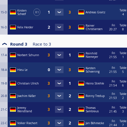
Table
Kirsten
15-D
R1
Andreas Graitz
Scheef
4
Fri
Table
Rainer
16-D
Felix Herder
Christiansen
20:27
8
Round 3
Race to
3
Fri
Table
Reinhild
17-A
Norbert Schunn
Niemeyer
21:55
1
Fri
Table
Karsten
18-A
Hieu Le
Schoening
21:55
5
Fri
Table
19-B
Christian Ulrich
Heino Strehle
21:54
6
Fri
Table
20-B
Joachim Käßer
Ronny Tredup
21:53
2
Fri
Table
Jeremy
Thomas
21-C
Wendtland
Sambraus
21:45
3
Fri
Table
22-C
Volker Riechert
Jan Böhmecke
21:44
7