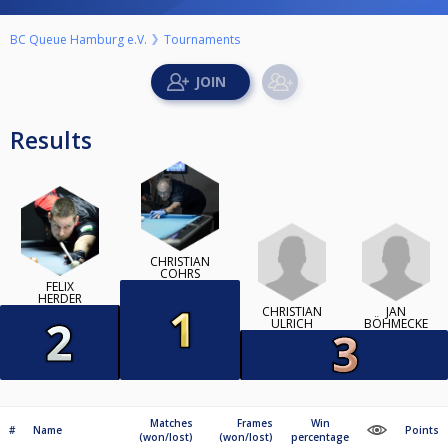
BC Queue Hamburg e.V.
Tournaments
Results
CHRISTIAN
COHRS
FELIX
HERDER
CHRISTIAN
JAN
ULRICH
BÖHMECKE
Matches
Frames
Win
#
Name
Points
(won/lost)
(won/lost)
percentage