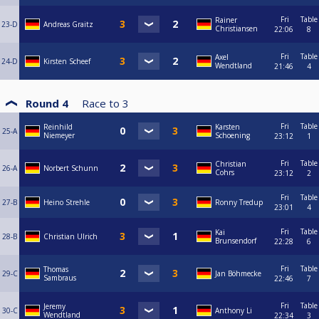
Fri
Table
Rainer
23-D
Andreas Graitz
Christiansen
22:06
8
Fri
Table
Axel
24-D
Kirsten Scheef
Wendtland
21:46
4
Round 4
Race to
3
Fri
Table
Reinhild
Karsten
25-A
Niemeyer
Schoening
23:12
1
Fri
Table
Christian
26-A
Norbert Schunn
Cohrs
23:12
2
Fri
Table
27-B
Heino Strehle
Ronny Tredup
23:01
4
Fri
Table
Kai
28-B
Christian Ulrich
Brunsendorf
22:28
6
Fri
Table
Thomas
29-C
Jan Böhmecke
Sambraus
22:46
7
Fri
Table
Jeremy
30-C
Anthony Li
Wendtland
22:34
3