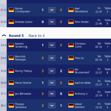
Fri
Table
Rainer
Axel
31-D
Christiansen
Wendtland
22:47
5
Fri
Table
32-D
Andreas Graitz
Felix Herder
22:46
8
Round 5
Race to
3
Sat
Table
Karsten
Christian
33-A
Schoening
Cohrs
00:16
1
Sat
Table
Reinhild
34-A
Hieu Le
Niemeyer
00:16
2
Fri
Table
Kai
35-B
Ronny Tredup
Brunsendorf
23:37
8
Fri
Table
36-B
Heino Strehle
Joachim Käßer
23:37
4
Fri
Table
37-C
Jan Böhmecke
Anthony Li
23:34
7
Fri
Table
Thomas
Volker
38-C
Sambraus
Riechert
23:32
5