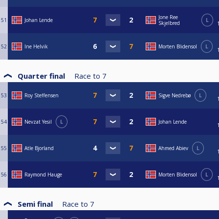
Jone Ree
51
Johan Lende
L
Skjelbred
52
Ine Helvik
Morten Blidensol
L
Quarter final
Race to
7
53
Roy Steffensen
Sigve Nedrebø
L
54
Nevzat Yesil
L
Johan Lende
55
Atle Bjorland
Ahmed Abiev
L
56
Raymond Hauge
Morten Blidensol
L
Semi final
Race to
7