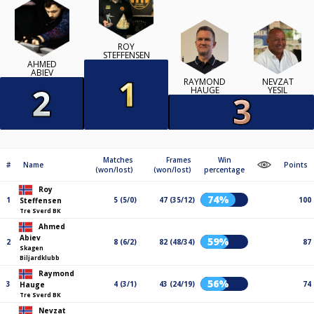
ROY
STEFFENSEN
AHMED
ABIEV
RAYMOND
NEVZAT
HAUGE
YESIL
Matches
Frames
Win
#
Name
Points
(won/lost)
(won/lost)
percentage
Roy
74%
1
5 (5/0)
47 (35/12)
100
Steffensen
Tre Sverd BK
Ahmed
Abiev
59%
2
8 (6/2)
82 (48/34)
87
Skagen
Biljardklubb
Raymond
56%
3
4 (3/1)
43 (24/19)
74
Hauge
Tre Sverd BK
Nevzat