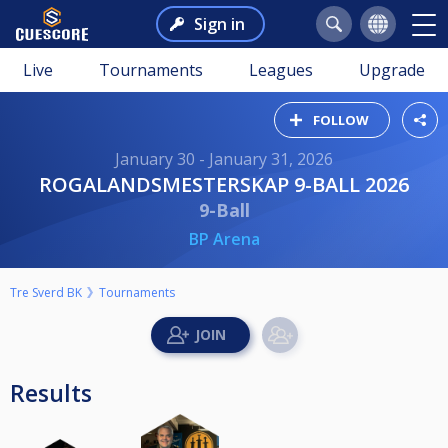
Sign in
Live
Tournaments
Leagues
Upgrade
FOLLOW
January 30 - January 31, 2026
ROGALANDSMESTERSKAP 9-BALL 2026
9-Ball
BP Arena
Tre Sverd BK
Tournaments
Results