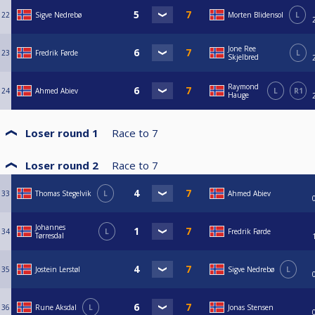
22
Sigve Nedrebø
Morten Blidensol
L
Jone Ree
23
Fredrik Førde
L
Skjelbred
Raymond
24
Ahmed Abiev
L
R1
Hauge
Loser round 1
Race to
7
Loser round 2
Race to
7
33
Thomas Stegelvik
L
Ahmed Abiev
Johannes
34
L
Fredrik Førde
Tørresdal
35
Jostein Lerstøl
Sigve Nedrebø
L
36
Rune Aksdal
L
Jonas Stensen