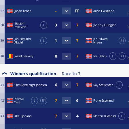
37
Johan Lende
Arvid Haugland
Sigbjørn
38
L
Johnny Ellingsen
Eskeland
Jon Høyland
Jan Edvard
39
L
R1
Aksdal
Nilsen
40
Jozsef Szekely
Ine Helvik
L
R1
Winners qualification
Race to
7
41
Elias Rytterager Johnsen
Roy Steffensen
L
Nevzat
42
L
R1
Rune Espeland
Yesil
43
Atle Bjorland
Morten Blidensol
L