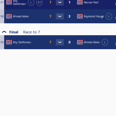
Roy
57
L
R1
Nevzat Yesil
Steffensen
58
Ahmed Abiev
Raymond Hauge
L
Final
Race to
7
59
Roy Steffensen
Ahmed Abiev
L