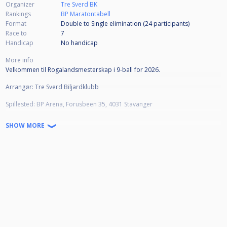
Organizer
Tre Sverd BK
Rankings
BP Maratontabell
Format
Double to Single elimination (24
participants
)
Race to
7
Handicap
No handicap
More info
Velkommen til Rogalandsmesterskap i 9-ball for 2026.
Arrangør: Tre Sverd Biljardklubb
Spillested: BP Arena, Forusbeen 35, 4031 Stavanger
Det er søkt om sanksjonering av Norges Bijlardforbund, hvilket betyr at
SHOW MORE
man må ha lisens for sesongen 2025/2026 og være medlem av en klubb.
Kleskode B, altså klubbskjorte, formell bukse,
https://www.biljardforbundet.no/info/6_6_4_kleskode_b.htm
Turneringen er kun åpen for spillere bosatt i Rogaland. Det går fint om
man spiller for klubber i andre fylker, så lenge man bor i Rogaland. Ved tvil
bes spilleren dokumentere bosted.
Det ble en veldig lang turneringsdag i 2025, så lærdommen er at vi i 2026
starter fredagskvelden hvis mange påmeldt, og spiller ferdig lørdagen.