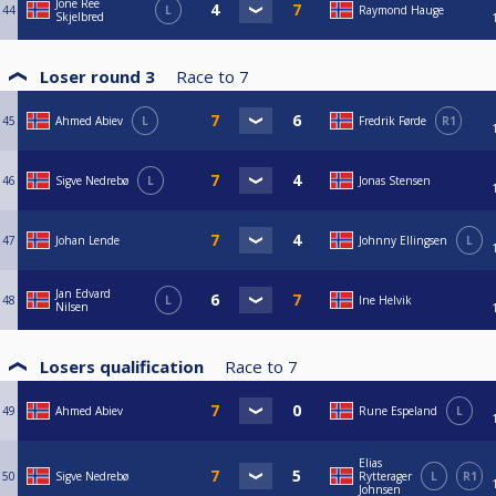
Jone Ree
44
L
Raymond Hauge
Skjelbred
Loser round 3
Race to
7
45
Ahmed Abiev
L
Fredrik Førde
R1
46
Sigve Nedrebø
L
Jonas Stensen
47
Johan Lende
Johnny Ellingsen
L
Jan Edvard
48
L
Ine Helvik
Nilsen
Losers qualification
Race to
7
49
Ahmed Abiev
Rune Espeland
L
Elias
50
Sigve Nedrebø
Rytterager
L
R1
Johnsen