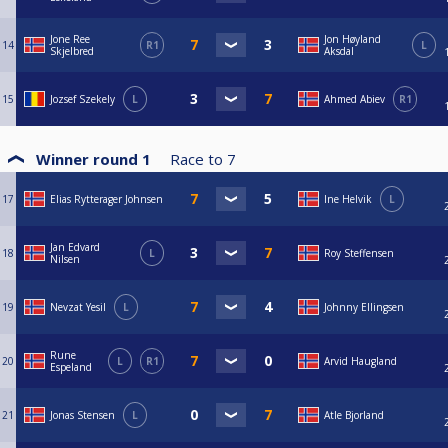
Jone Ree
Jon Høyland
14
R1
L
Skjelbred
Aksdal
15
Jozsef Szekely
L
Ahmed Abiev
R1
Winner round 1
Race to
7
17
Elias Rytterager Johnsen
Ine Helvik
L
Jan Edvard
18
L
Roy Steffensen
Nilsen
19
Nevzat Yesil
L
Johnny Ellingsen
Rune
20
L
R1
Arvid Haugland
Espeland
21
Jonas Stensen
L
Atle Bjorland