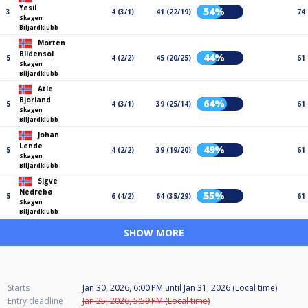
Yesil
54%
3
4 (3/1)
41 (22/19)
74
Skagen
Biljardklubb
Morten
Blidensol
44%
5
4 (2/2)
45 (20/25)
61
Skagen
Biljardklubb
Atle
Bjorland
64%
5
4 (3/1)
39 (25/14)
61
Skagen
Biljardklubb
Johan
Lende
49%
5
4 (2/2)
39 (19/20)
61
Skagen
Biljardklubb
Sigve
Nedrebø
55%
5
6 (4/2)
64 (35/29)
61
Skagen
Biljardklubb
SHOW MORE
Starts
Jan 30, 2026, 6:00 PM
until
Jan 31, 2026 (Local time)
Entry deadline
Jan 25, 2026, 5:59 PM (Local time)