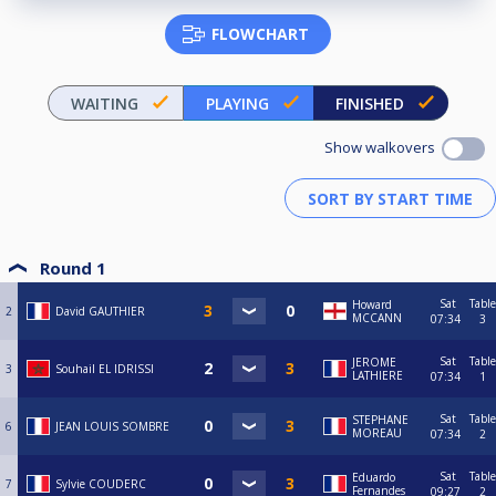
FLOWCHART
WAITING
PLAYING
FINISHED
Show walkovers
Round 1
Sat
Table
Howard
2
David GAUTHIER
MCCANN
07:34
3
Sat
Table
JEROME
3
Souhail EL IDRISSI
LATHIERE
07:34
1
Sat
Table
STEPHANE
6
JEAN LOUIS SOMBRE
MOREAU
07:34
2
Sat
Table
Eduardo
7
Sylvie COUDERC
Fernandes
09:27
2