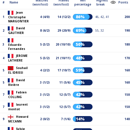
Matches
Frames
Win
Highest
#
Name
Points
(won/lost)
(won/lost)
percentage
break
Jean
86%
1
4 (4/0)
14 (12/2)
46, 42, 41
200
Christophe
MARGONTIER
David
69%
2
8 (6/2)
29 (20/9)
55, 32
190
GAUTHIER
50%
3
5 (3/2)
20 (10/10)
180
Eduardo
Fernandes
JEROME
48%
4
5 (3/2)
21 (10/11)
170
LATHIERE
Souhail
59%
5
4 (2/2)
17 (10/7)
160
EL IDRISSI
David
45%
5
3 (1/2)
11 (5/6)
160
Rivière
Fabien
42%
7
3 (1/2)
12 (5/7)
150
COLLING
laurent
42%
7
3 (1/2)
12 (5/7)
150
montot
Howard
14%
9
2 (0/2)
7 (1/6)
140
MCCANN
Sylvie