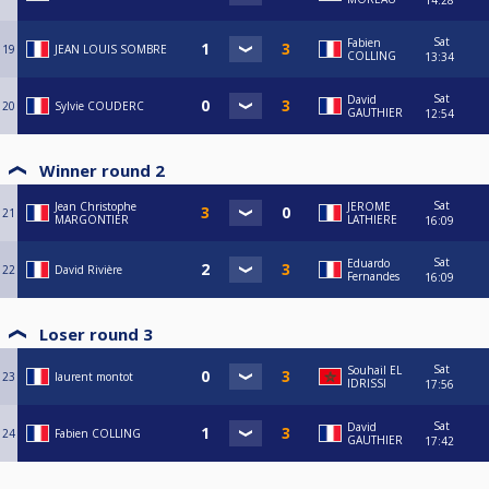
14:28
Sat
Fabien
19
JEAN LOUIS SOMBRE
COLLING
13:34
Sat
David
20
Sylvie COUDERC
GAUTHIER
12:54
Winner round 2
Sat
Jean Christophe
JEROME
21
MARGONTIER
LATHIERE
16:09
Sat
Eduardo
22
David Rivière
Fernandes
16:09
Loser round 3
Sat
Souhail EL
23
laurent montot
IDRISSI
17:56
Sat
David
24
Fabien COLLING
GAUTHIER
17:42