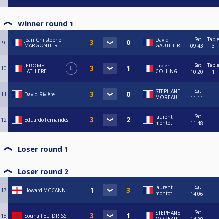
Winner round 1
Sat
Table
Jean Christophe
David
9
MARGONTIER
GAUTHIER
09:43
3
Sat
Table
JEROME
Fabien
10
L
LATHIERE
COLLING
10:20
1
Sat
STEPHANE
11
David Rivière
MOREAU
11:11
Sat
laurent
12
Eduardo Fernandes
montot
11:48
Loser round 1
Loser round 2
Sat
laurent
17
Howard MCCANN
montot
14:06
Sat
STEPHANE
18
Souhail EL IDRISSI
MOREAU