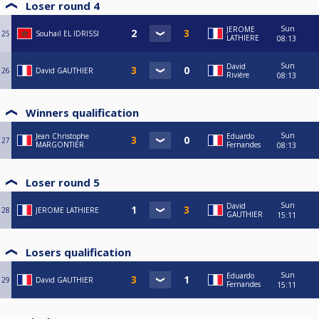
Loser round 4
Sun
JEROME
25
Souhail EL IDRISSI
LATHIERE
08:13
Sun
David
26
David GAUTHIER
Rivière
08:13
Winners qualification
Sun
Jean Christophe
Eduardo
27
MARGONTIER
Fernandes
08:13
Loser round 5
Sun
David
28
JEROME LATHIERE
GAUTHIER
15:11
Losers qualification
Sun
Eduardo
29
David GAUTHIER
Fernandes
15:11