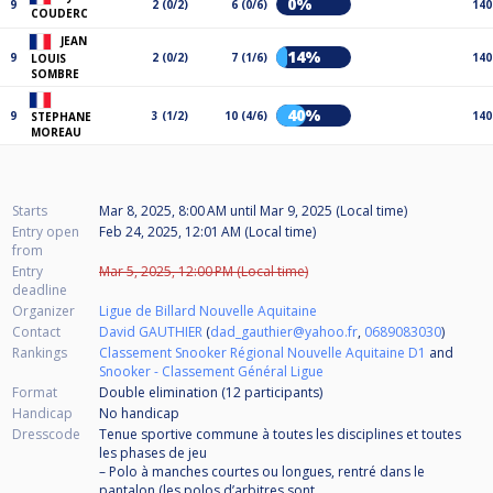
0%
9
2 (0/2)
6 (0/6)
140
COUDERC
JEAN
14%
9
2 (0/2)
7 (1/6)
140
LOUIS
SOMBRE
40%
9
3 (1/2)
10 (4/6)
140
STEPHANE
MOREAU
Starts
Mar 8, 2025, 8:00 AM
until
Mar 9, 2025 (Local time)
Entry open
Feb 24, 2025, 12:01 AM (Local time)
from
Entry
Mar 5, 2025, 12:00 PM (Local time)
deadline
Organizer
Ligue de Billard Nouvelle Aquitaine
Contact
David GAUTHIER
(
dad_gauthier@yahoo.fr
,
0689083030
)
Rankings
Classement Snooker Régional Nouvelle Aquitaine D1
and
Snooker - Classement Général Ligue
Format
Double elimination (12
participants
)
Handicap
No handicap
Dresscode
Tenue sportive commune à toutes les disciplines et toutes
les phases de jeu
– Polo à manches courtes ou longues, rentré dans le
pantalon (les polos d’arbitres sont