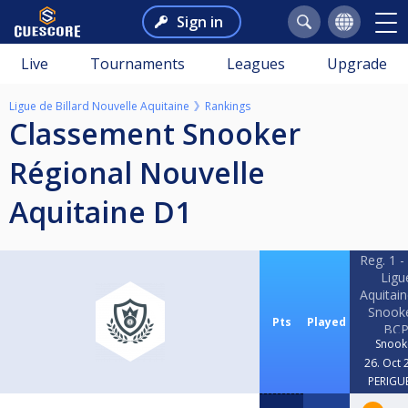
Sign in
Live
Tournaments
Leagues
Upgrade
Ligue de Billard Nouvelle Aquitaine
Rankings
Classement Snooker
Régional Nouvelle
Aquitaine D1
Reg. 1 -
Ligu
Aquitai
Snooke
Pts
Played
BC
Snook
26. Oct 
PERIGU