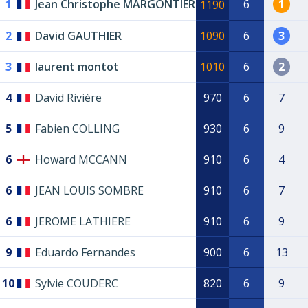
1
Jean Christophe MARGONTIER
6
1
1190
2
David GAUTHIER
1090
6
3
3
laurent montot
1010
6
2
4
David Rivière
970
6
7
5
Fabien COLLING
930
6
9
6
Howard MCCANN
910
6
4
6
JEAN LOUIS SOMBRE
910
6
7
6
JEROME LATHIERE
910
6
9
9
Eduardo Fernandes
900
6
13
10
Sylvie COUDERC
820
6
9