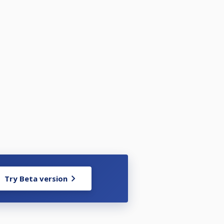
utos para 6 partidas. Tras el
do. Sólo se para en caso de que el
dependientemente del resultado.
ola vez en todo el torneo. La
a:
Try Beta version