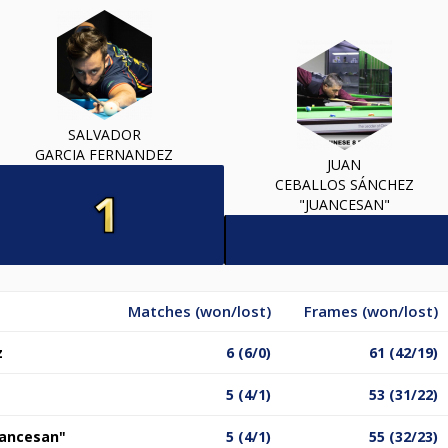
SALVADOR
GARCIA FERNANDEZ
JUAN
CEBALLOS SÁNCHEZ
"JUANCESAN"
Matches (won/lost)
Frames (won/lost)
z
6 (6/0)
61 (42/19)
5 (4/1)
53 (31/22)
uancesan"
5 (4/1)
55 (32/23)