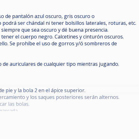
so de pantalón azul oscuro, gris oscuro o
 podrá ser chándal ni tener bolsillos laterales, roturas, etc.
 siempre que sea oscuro y dé buena presencia.
tener el cuerpo negro. Calcetines y cinturón oscuros.
ello. Se prohíbe el uso de gorros y/ó sombreros de
o de auriculares de cualquier tipo mientras jugando.
e pie y la bola 2 en el ápice superior.
cercamiento y los saques posteriores serán alternos.
car las bolas.
marcada.
te y si no ha sido embocada ninguna bola objetiva, por lo me
cia será a 7 ganadas y en rondas de perdedores 6 ganadas.