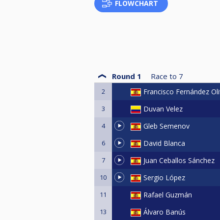
FLOWCHART
Round 1
Race to
7
2
Francisco Fernández Ol
3
Duvan Velez
4
Gleb Semenov
6
David Blanca
7
Juan Ceballos Sánchez
10
Sergio López
11
Rafael Guzmán
13
Álvaro Banús