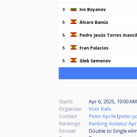
3
Ivo Boyanov
5
Álvaro Banús
5
Pedro Jesús Torres mancil
5
Fran Palacios
5
Gleb Semenov
Starts
Apr 6, 2025, 10:00 AM
Organizer
Voer Kafe
Contact
Peter Aprile
(
peter.p
Rankings
Ranking Andaluz Apr
Format
Double to Single eli