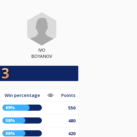
IVO
BOYANOV
Win percentage
Points
69%
550
58%
480
58%
420