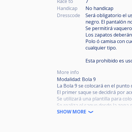
Race to
7
Handicap
No handicap
Dresscode
Será obligatorio el u
negro. El pantalón no
Se permitirá vaquero
Los zapatos deberán 
Polo ó camisa con cu
cualquier tipo.
Esta prohibido es us
More info
Modalidad: Bola 9
La Bola 9 se colocará en el punto d
El primer saque se decidirá por a
Se utilizará una plantilla para colo
Se realiza el saque desde la zona 
El tiro de apertura debe ser fuer
SHOW MORE
que contactar una o más bandas.
Si no ocurre lo anterior, es falta.
En rondas de ganadores la distan