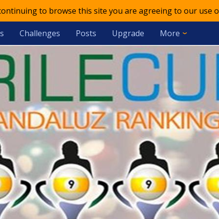
 continuing to browse this site you are agreeing to our use o
s
Challenges
Posts
Upgrade
More