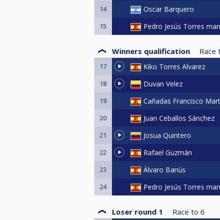
14
Oscar Barquero
15
Pedro Jesús Torres manc
Winners qualification
Race 
17
Kiko Torres Alvarez
18
Duvan Velez
19
Cañadas Francisco Mar
20
Juan Ceballos Sánchez
21
Josua Quintero
22
Rafael Guzmán
23
Álvaro Banús
24
Pedro Jesús Torres manc
Loser round 1
Race to
6