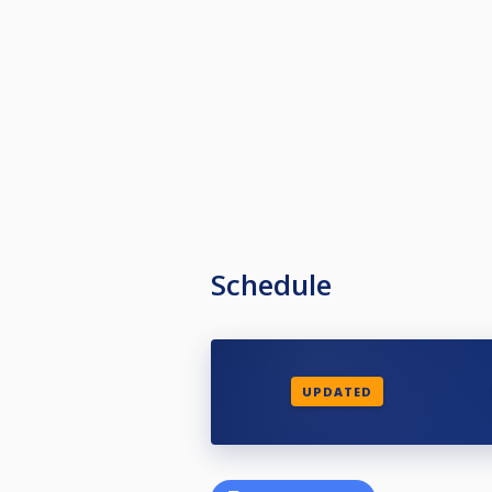
PARTIDOS CON TIEMPO: Se jugarán 
punteo, se pondrá en marcha el rel
árbitro necesite algo excepcional.
Excepción: cada jugador puede soli
prórroga debe solicitarse antes d
En caso de empate entre jugadores 
1º puntos obtenidos en los 4 mejo
2º Partidos ganados en todos los t
3º Diferencia de partidas ganadas 
4º Partidos entre los jugadores im
Schedule
UPDATED