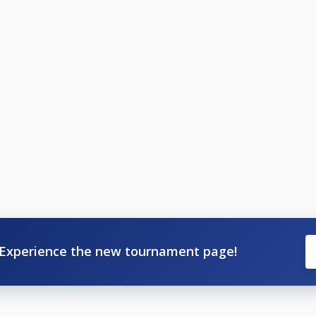
con reloj; 45 minutos por jugador para 7 partidas y 40 min
oj. Si un jugador pide tiempo muerto, el reloj sigue corrien
 Si a un jugador se le acaba el tiempo, pierde el partido, in
citar al director deportivo una prórroga de 5 minutos una s
e que expire el tiempo normal.
en la clasificación final, se procederá de la siguiente maner
res resultados.
orneos de la serie.
y perdidas.
plicados.
Experience the new tournament page!