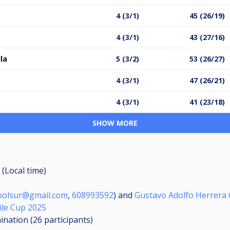
4 (3/1)
45 (26/19)
4 (3/1)
43 (27/16)
la
5 (3/2)
53 (26/27)
4 (3/1)
47 (26/21)
4 (3/1)
41 (23/18)
SHOW MORE
 (Local time)
oolsur@gmail.com
,
608993592
) and
Gustavo Adolfo Herrera
ile Cup 2025
mination (26
participants
)