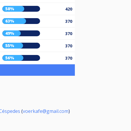
58%
420
63%
370
49%
370
55%
370
56%
370
 Céspedes
(
voerkafe@gmail.com
)