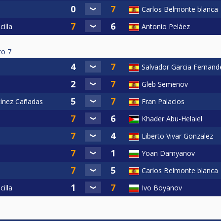
Carlos Belmonte blanca
illa
Antonio Peláez
to
7
Salvador Garcia Fernand
Gleb Semenov
tínez Cañadas
Fran Palacios
Khader Abu-Helaiel
Liberto Vivar Gonzalez
Yoan Damyanov
Carlos Belmonte blanca
illa
Ivo Boyanov