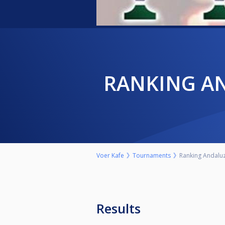
RANKING A
Voer Kafe
Tournaments
Ranking Andaluz
Results