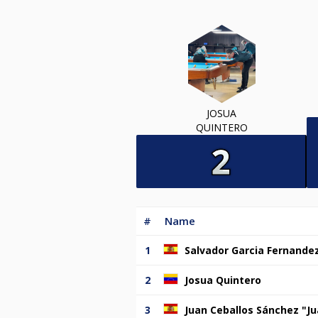
JOSUA
QUINTERO
#
Name
1
Salvador Garcia Fernande
2
Josua Quintero
3
Juan Ceballos Sánchez "J