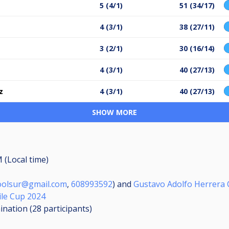
5 (4/1)
51 (34/17)
4 (3/1)
38 (27/11)
3 (2/1)
30 (16/14)
4 (3/1)
40 (27/13)
z
4 (3/1)
40 (27/13)
SHOW MORE
M (Local time)
oolsur@gmail.com
,
608993592
) and
Gustavo Adolfo Herrera
ile Cup 2024
mination (28
participants
)