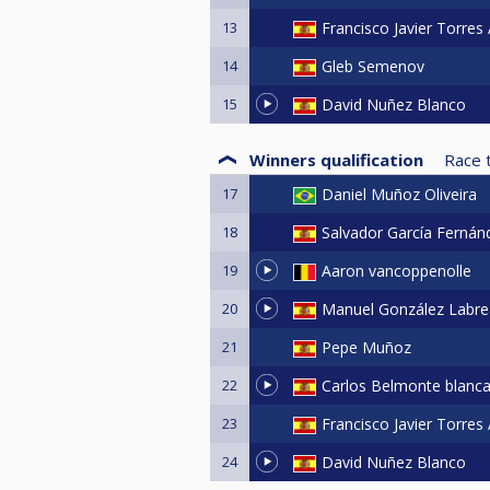
13
Francisco Javier Torres
14
Gleb Semenov
15
David Nuñez Blanco
Winners qualification
Race 
17
Daniel Muñoz Oliveira
18
Salvador García Fernán
19
Aaron vancoppenolle
20
Manuel González Labre
21
Pepe Muñoz
22
Carlos Belmonte blanc
23
Francisco Javier Torres
24
David Nuñez Blanco