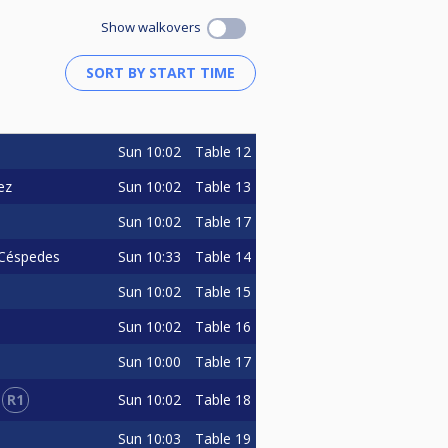
Show walkovers
Sun
10:02
Table 12
Sun
10:02
Table 13
ez
Sun
10:02
Table 17
Sun
10:33
Table 14
 Céspedes
Sun
10:02
Table 15
Sun
10:02
Table 16
Sun
10:00
Table 17
R1
Sun
10:02
Table 18
Sun
10:03
Table 19