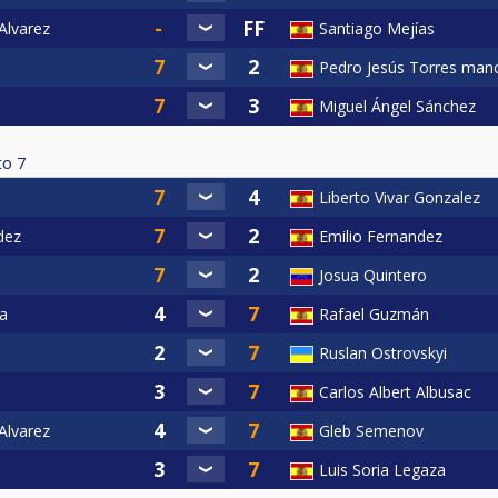
 Alvarez
Santiago Mejías
Pedro Jesús Torres manci
Miguel Ángel Sánchez
to
7
Liberto Vivar Gonzalez
dez
Emilio Fernandez
Josua Quintero
a
Rafael Guzmán
Ruslan Ostrovskyi
a
Carlos Albert Albusac
 Alvarez
Gleb Semenov
Luis Soria Legaza