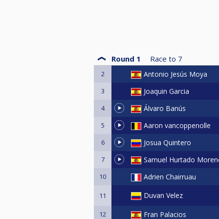
Round 1
Race to
7
2
Antonio Jesús Moya
3
Joaquin Garcia
4
Álvaro Banús
5
Aaron vancoppenolle
6
Josua Quintero
7
Samuel Hurtado Moren
10
Adrien Chairruau
Duvan Velez
11
12
Fran Palacios