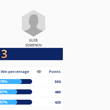
GLEB
SEMENOV
Win percentage
Points
70%
550
57%
480
57%
420