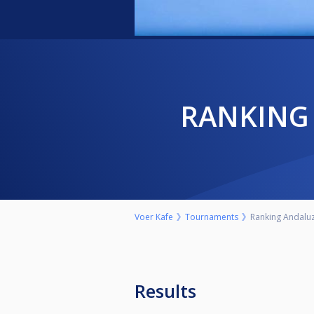
RANKING
Voer Kafe
Tournaments
Ranking Andaluz
Results