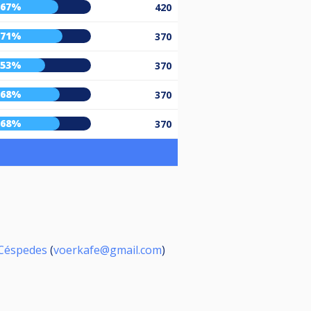
67%
420
71%
370
53%
370
68%
370
68%
370
 Céspedes
(
voerkafe@gmail.com
)