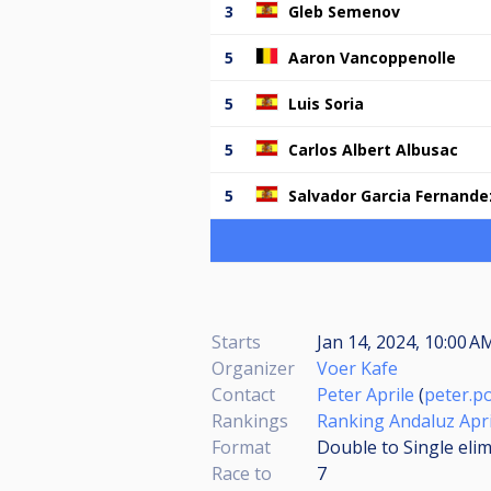
3
Gleb Semenov
5
Aaron Vancoppenolle
5
Luis Soria
5
Carlos Albert Albusac
5
Salvador Garcia Fernande
Starts
Jan 14, 2024, 10:00 A
Organizer
Voer Kafe
Contact
Peter Aprile
(
peter.p
Rankings
Ranking Andaluz Apr
Format
Double to Single eli
Race to
7