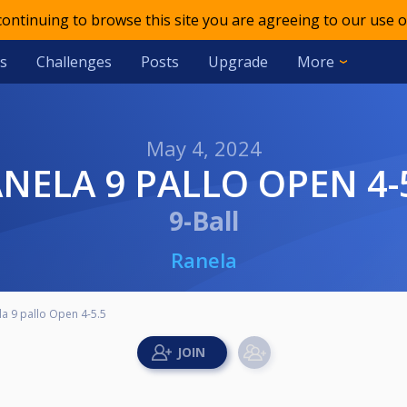
 continuing to browse this site you are agreeing to our use o
s
Challenges
Posts
Upgrade
More
May 4, 2024
ANELA 9 PALLO OPEN 4-
9-Ball
Ranela
la 9 pallo Open 4-5.5