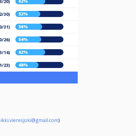
62%
3/20)
52%
2/30)
56%
0/31)
54%
0/26)
62%
3/14)
48%
1/23)
ikki.vieresjoki@gmail.com
)