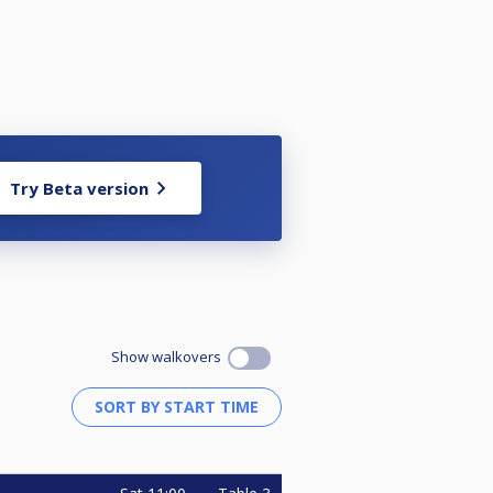
n
.
Try Beta version
ma)
Show walkovers
namic3 )