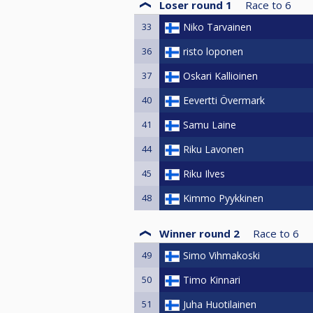
Loser round 1
Race to
6
33
Niko Tarvainen
36
risto loponen
37
Oskari Kallioinen
40
Eevertti Övermark
41
Samu Laine
44
Riku Lavonen
45
Riku Ilves
48
Kimmo Pyykkinen
Winner round 2
Race to
6
49
Simo Vihmakoski
50
Timo Kinnari
51
Juha Huotilainen