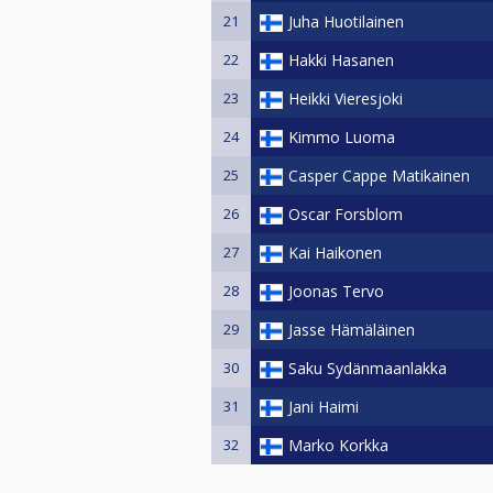
Tarjous tulossa!
21
Juha Huotilainen
22
Hakki Hasanen
23
Heikki Vieresjoki
24
Kimmo Luoma
25
Casper Cappe Matikainen
26
Oscar Forsblom
27
Kai Haikonen
28
Joonas Tervo
29
Jasse Hämäläinen
30
Saku Sydänmaanlakka
31
Jani Haimi
32
Marko Korkka