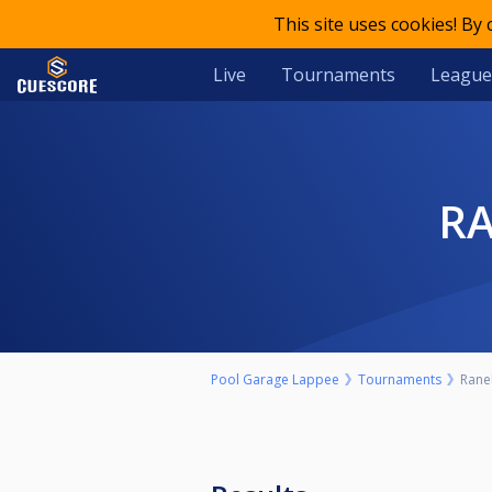
This site uses cookies! By
Live
Tournaments
League
R
Pool Garage Lappee
Tournaments
Rane