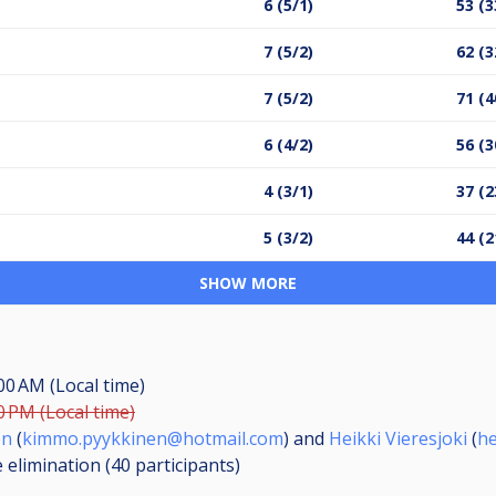
6 (5/1)
53 (3
7 (5/2)
62 (3
7 (5/2)
71 (4
6 (4/2)
56 (3
4 (3/1)
37 (2
5 (3/2)
44 (2
SHOW MORE
00 AM (Local time)
0 PM (Local time)
en
(
kimmo.pyykkinen@hotmail.com
) and
Heikki Vieresjoki
(
he
 elimination (40
participants
)