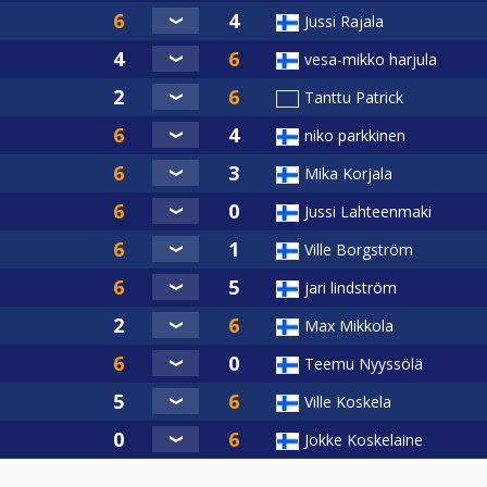
Jussi Rajala
vesa-mikko harjula
Tanttu Patrick
niko parkkinen
Mika Korjala
Jussi Lahteenmaki
Ville Borgström
jari lindström
Max Mikkola
Teemu Nyyssölä
Ville Koskela
Jokke Koskelaine