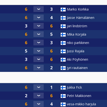
Marko Korkka
Jasse Hämäläinen
jari lindström
Mika Korjala
niko parkkinen
Jussi Rajala
Aki Pöyhönen
jyri rautiainen
Jukka Fick
Petri Makkonen
vesa-mikko harjula