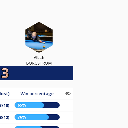
VILLE
BORGSTRÖM
lost)
Win percentage
65%
3/18)
76%
8/12)