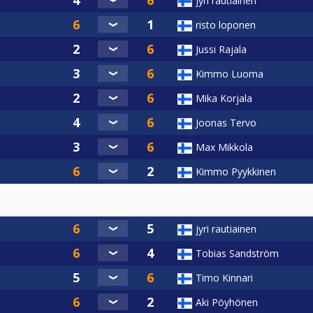
jyri rautiainen
risto loponen
Jussi Rajala
Kimmo Luoma
ki tulossa myöhemmin), suoraan kilpailunvetäjille viimeistää
Mika Korjala
Joonas Tervo
urit tästä myöhemmin tietoa!
Max Mikkola
Kimmo Pyykkinen
254 (Ranela)
69 (Ranela)
jyri rautiainen
 myöhemmin / mikäli tarvetta)
i tarvetta)
Tobias Sandström
Timo Kinnari
Aki Pöyhönen