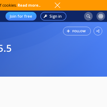
f cookies.
Read more..
Join for free
Sign in
FOLLOW
5.5