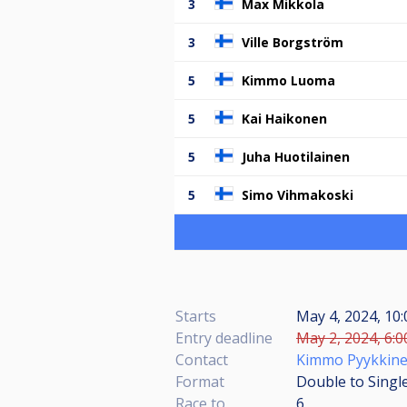
3
Max Mikkola
3
Ville Borgström
5
Kimmo Luoma
5
Kai Haikonen
5
Juha Huotilainen
5
Simo Vihmakoski
Starts
May 4, 2024, 10:
Entry deadline
May 2, 2024, 6:0
Contact
Kimmo Pyykkin
Format
Double to Single
Race to
6