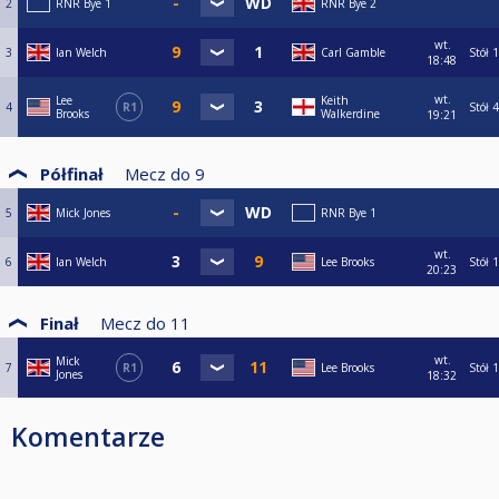
2
RNR Bye 1
RNR Bye 2
wt.
3
Ian Welch
Carl Gamble
Stół 1
18:48
wt.
Lee
Keith
4
R1
Stół 4
Brooks
Walkerdine
19:21
Półfinał
Mecz do
9
5
Mick Jones
RNR Bye 1
wt.
6
Ian Welch
Lee Brooks
Stół 1
20:23
Finał
Mecz do
11
wt.
Mick
7
R1
Lee Brooks
Stół 1
Jones
18:32
Komentarze