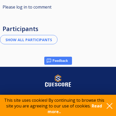
Please log in to comment
Participants
Feedback
© 2015-2026 CueScore International
This site uses cookies! By continuing to browse this
site you are agreeing to our use of cookies.
Read
Cookie policy
Privacy policy
Terms of service
more..