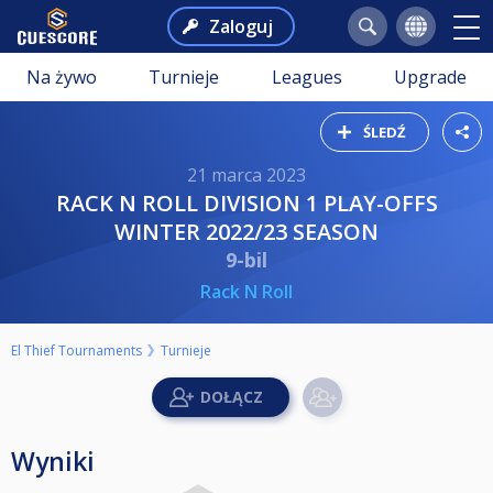
Zaloguj
Na żywo
Turnieje
Leagues
Upgrade
ŚLEDŹ
21 marca 2023
RACK N ROLL DIVISION 1 PLAY-OFFS
WINTER 2022/23 SEASON
9-bil
Rack N Roll
El Thief Tournaments
Turnieje
Wyniki