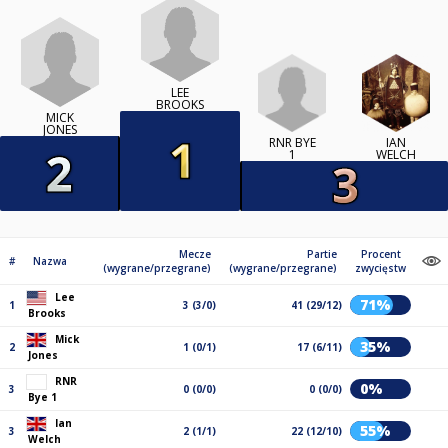
LEE
BROOKS
MICK
JONES
RNR BYE
IAN
1
WELCH
Mecze
Partie
Procent
#
Nazwa
(wygrane/przegrane)
(wygrane/przegrane)
zwycięstw
Lee
71%
1
3 (3/0)
41 (29/12)
Brooks
Mick
35%
2
1 (0/1)
17 (6/11)
Jones
RNR
0%
3
0 (0/0)
0 (0/0)
Bye 1
Ian
55%
3
2 (1/1)
22 (12/10)
Welch