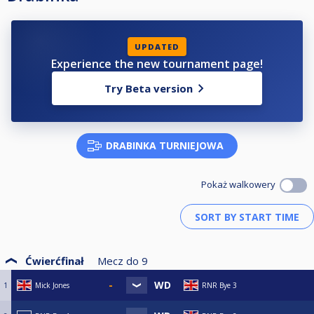
UPDATED
Experience the new tournament page!
Try Beta version
DRABINKA TURNIEJOWA
Pokaż walkowery
Ćwierćfinał
Mecz do
9
1
Mick Jones
RNR Bye 3