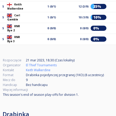
Keith
25%
5
1 (0/1)
12 (3/9)
Walkerdine
Carl
10%
5
1 (0/1)
10 (1/9)
Gamble
RNR
0%
5
0 (0/0)
0 (0/0)
Bye 2
RNR
0%
5
0 (0/0)
0 (0/0)
Bye 3
Rozpoczęcie
21 mar 2023, 18:30 (Czas lokalny)
Organizator
El Thief Tournaments
Kontakt
Keith Walkerdine
Format
Drabinka pojedynczej przegranej (1KO) (8
uczestnicy
)
Mecz do
9
Handicap
Bez handicapu
Więcej informacji
This season's end of season play-offs for division 1.
Drabinka