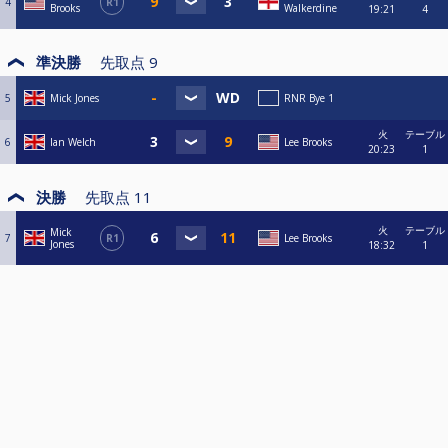
4
R1
Brooks
Walkerdine
19:21
4
準決勝
先取点
9
5
Mick Jones
RNR Bye 1
火
テーブル
6
Ian Welch
Lee Brooks
20:23
1
決勝
先取点
11
火
テーブル
Mick
7
R1
Lee Brooks
Jones
18:32
1