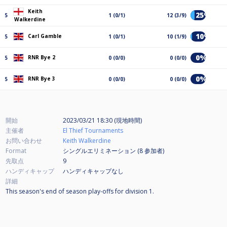
Keith
25%
5
1 (0/1)
12 (3/9)
Walkerdine
10%
Carl Gamble
5
1 (0/1)
10 (1/9)
0%
RNR Bye 2
5
0 (0/0)
0 (0/0)
0%
RNR Bye 3
5
0 (0/0)
0 (0/0)
開始
2023/03/21 18:30 (現地時間)
主催者
El Thief Tournaments
お問い合わせ
Keith Walkerdine
Format
シングルエリミネーション (8
参加者
)
先取点
9
ハンディキャップ
ハンディキャップなし
詳細
This season's end of season play-offs for division 1.