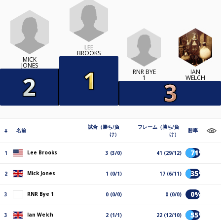
LEE
BROOKS
MICK
JONES
RNR BYE
IAN
1
WELCH
試合（勝ち/負
フレーム（勝ち/負
名前
勝率
#
け）
け）
71%
Lee Brooks
1
3 (3/0)
41 (29/12)
35%
Mick Jones
2
1 (0/1)
17 (6/11)
0%
RNR Bye 1
3
0 (0/0)
0 (0/0)
55%
Ian Welch
3
2 (1/1)
22 (12/10)