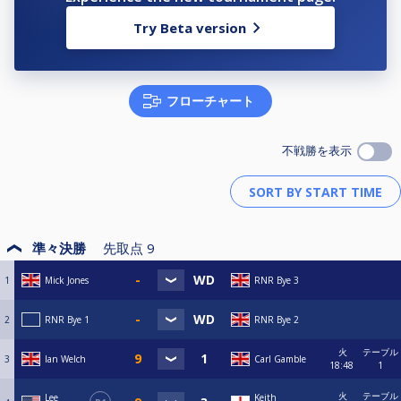
Try Beta version
フローチャート
不戦勝を表示
準々決勝
先取点
9
1
Mick Jones
RNR Bye 3
2
RNR Bye 1
RNR Bye 2
火
テーブル
3
Ian Welch
Carl Gamble
18:48
1
火
テーブル
Lee
Keith