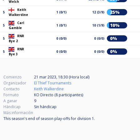
Welch
Keith
25%
5
1 (0/1)
12 (3/9)
Walkerdine
Carl
10%
5
1 (0/1)
10 (1/9)
Gamble
RNR
0%
5
0 (0/0)
0 (0/0)
Bye 2
RNR
0%
5
0 (0/0)
0 (0/0)
Bye 3
Comienzo
21 mar 2023, 18:30 (Hora local)
Organizador
El Thief Tournaments
Contacto
Keith Walkerdine
Formato
KO Directo (8
participantes
)
A ganar
9
Hándicap
Sin hándicap
Más información
This season's end of season play-offs for division 1.