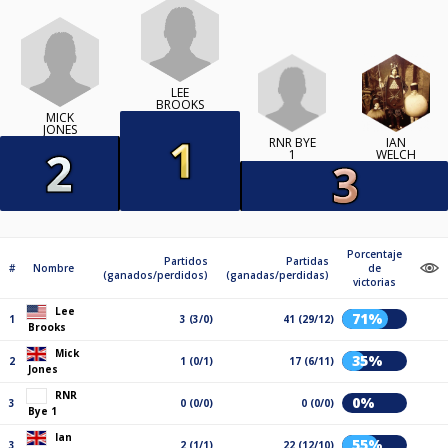
LEE
BROOKS
MICK
JONES
RNR BYE
IAN
1
WELCH
Porcentaje
Partidos
Partidas
#
Nombre
de
(ganados/perdidos)
(ganadas/perdidas)
victorias
Lee
71%
1
3 (3/0)
41 (29/12)
Brooks
Mick
35%
2
1 (0/1)
17 (6/11)
Jones
RNR
0%
3
0 (0/0)
0 (0/0)
Bye 1
Ian
55%
3
2 (1/1)
22 (12/10)