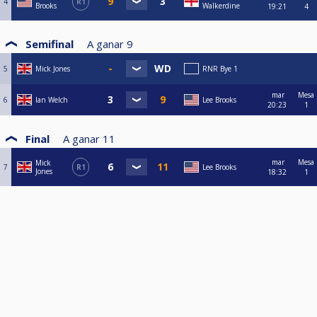
4
R1
Brooks
Walkerdine
19:21
4
Semifinal
A ganar
9
5
Mick Jones
RNR Bye 1
mar
Mesa
6
Ian Welch
Lee Brooks
20:23
1
Final
A ganar
11
mar
Mesa
Mick
7
R1
Lee Brooks
Jones
18:32
1