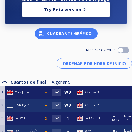
Try Beta version
CUADRANTE GRÁFICO
Mostrar exentos
Cuartos de final
A ganar
9
1
Mick Jones
RNR Bye 3
2
RNR Bye 1
RNR Bye 2
mar
Mesa
3
Ian Welch
Carl Gamble
18:48
1
mar
Mesa
Lee
Keith