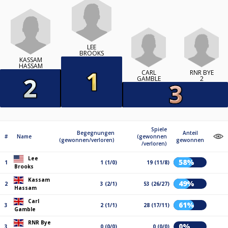
LEE
BROOKS
KASSAM
HASSAM
CARL
RNR BYE
GAMBLE
2
Spiele
Begegnungen
Anteil
#
Name
(gewonnen
(gewonnen/verloren)
gewonnen
/verloren)
Lee
58%
1
1 (1/0)
19 (11/8)
Brooks
Kassam
49%
2
3 (2/1)
53 (26/27)
Hassam
Carl
61%
3
2 (1/1)
28 (17/11)
Gamble
RNR Bye
0%
3
0 (0/0)
0 (0/0)