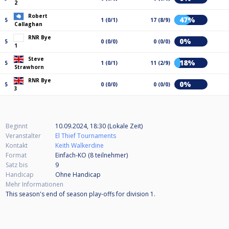
2
Robert
47%
5
1 (0/1)
17 (8/9)
Callaghan
RNR Bye
0%
5
0 (0/0)
0 (0/0)
1
Steve
18%
5
1 (0/1)
11 (2/9)
Strawhorn
RNR Bye
0%
5
0 (0/0)
0 (0/0)
3
Beginnt
10.09.2024, 18:30 (Lokale Zeit)
Veranstalter
El Thief Tournaments
Kontakt
Keith Walkerdine
Format
Einfach-KO (8
teilnehmer
)
Satz bis
9
Handicap
Ohne Handicap
Mehr Informationen
This season's end of season play-offs for division 1.