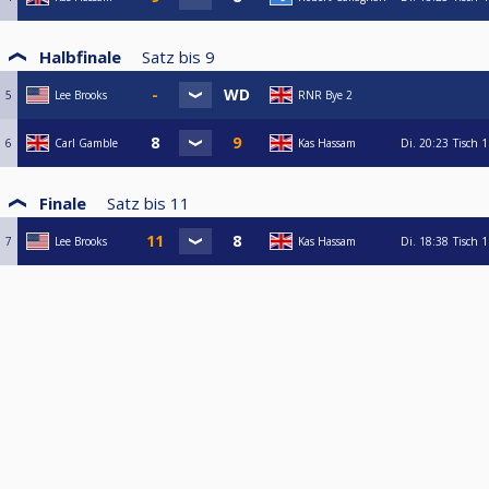
Halbfinale
Satz bis
9
5
Lee Brooks
RNR Bye 2
6
Carl Gamble
Kas Hassam
Di.
20:23
Tisch 1
Finale
Satz bis
11
7
Lee Brooks
Kas Hassam
Di.
18:38
Tisch 1