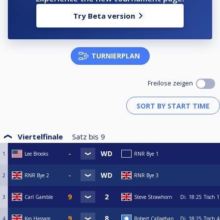
Try Beta version
TURNIERPLAN
Freilose zeigen
Viertelfinale
Satz bis
9
1
Lee Brooks
RNR Bye 1
2
RNR Bye 2
RNR Bye 3
3
Carl Gamble
Steve Strawhorn
Di.
18:25
Tisch 1
4
Kas Hassam
Robert Callaghan
Di.
18:25
Tisch 4