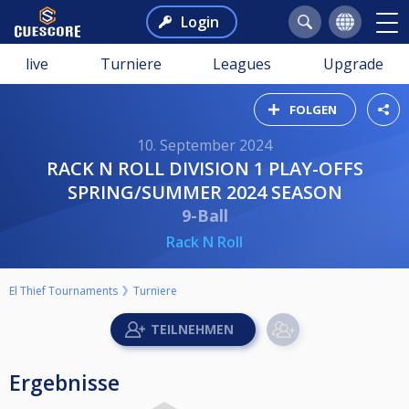
Login
live
Turniere
Leagues
Upgrade
FOLGEN
10. September 2024
RACK N ROLL DIVISION 1 PLAY-OFFS
SPRING/SUMMER 2024 SEASON
9-Ball
Rack N Roll
El Thief Tournaments
Turniere
Ergebnisse