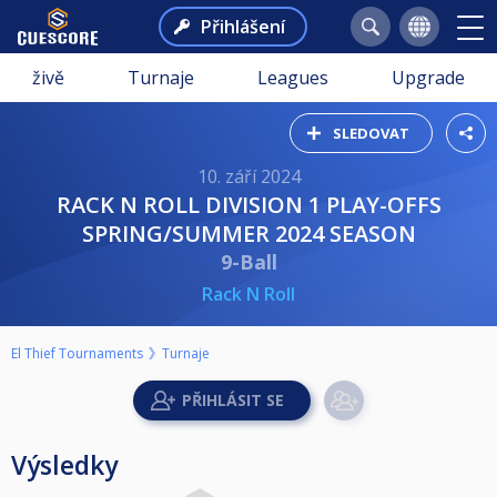
Přihlášení
živě
Turnaje
Leagues
Upgrade
SLEDOVAT
10. září 2024
RACK N ROLL DIVISION 1 PLAY-OFFS
SPRING/SUMMER 2024 SEASON
9-Ball
Rack N Roll
El Thief Tournaments
Turnaje
Výsledky