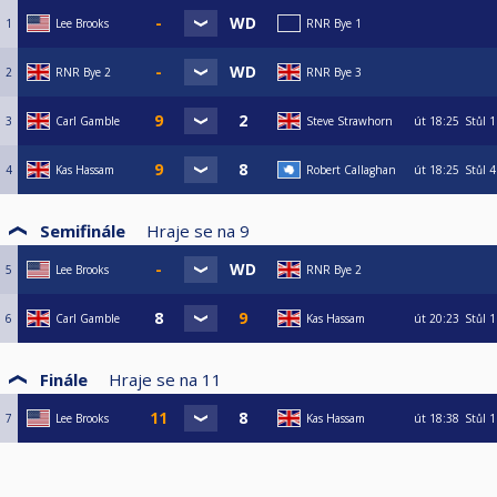
1
Lee Brooks
RNR Bye 1
2
RNR Bye 2
RNR Bye 3
3
Carl Gamble
Steve Strawhorn
út
18:25
Stůl 1
4
Kas Hassam
Robert Callaghan
út
18:25
Stůl 4
Semifinále
Hraje se na
9
5
Lee Brooks
RNR Bye 2
6
Carl Gamble
Kas Hassam
út
20:23
Stůl 1
Finále
Hraje se na
11
7
Lee Brooks
Kas Hassam
út
18:38
Stůl 1