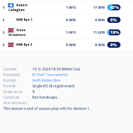
Robert
47%
5
1 (0/1)
17 (8/9)
Callaghan
0%
RNR Bye 1
5
0 (0/0)
0 (0/0)
Steve
18%
5
1 (0/1)
11 (2/9)
Strawhorn
0%
RNR Bye 3
5
0 (0/0)
0 (0/0)
Začátek
10. 9. 2024 18:30 (Místní čas)
Pořadatel
El Thief Tournaments
Kontakt
Keith Walkerdine
Formát
Single KO (8
registrovaní
)
Hraje se na
9
Handicap
Bez handicapu
Více informací
This season's end of season play-offs for division 1.