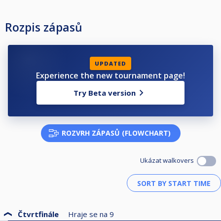
Rozpis zápasů
UPDATED
Experience the new tournament page!
Try Beta version
ROZVRH ZÁPASŮ (FLOWCHART)
Ukázat walkovers
Čtvrtfinále
Hraje se na
9