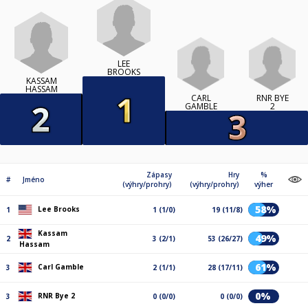
LEE
BROOKS
KASSAM
HASSAM
CARL
RNR BYE
GAMBLE
2
Zápasy
Hry
%
#
Jméno
(výhry/prohry)
(výhry/prohry)
výher
58%
Lee Brooks
1
1 (1/0)
19 (11/8)
Kassam
49%
2
3 (2/1)
53 (26/27)
Hassam
61%
Carl Gamble
3
2 (1/1)
28 (17/11)
0%
RNR Bye 2
3
0 (0/0)
0 (0/0)