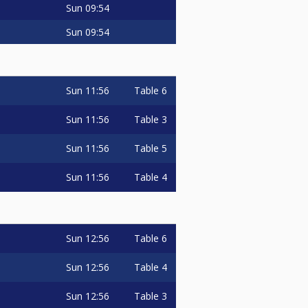
Sun
09:54
Sun
09:54
Sun
11:56
Table 6
Sun
11:56
Table 3
Sun
11:56
Table 5
Sun
11:56
Table 4
Sun
12:56
Table 6
Sun
12:56
Table 4
Sun
12:56
Table 3