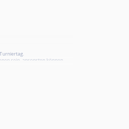
Turniertag.
hienen sein, ansonsten können
g);
nzeit gewertet;
gende Begegnungen angesetzt
eine Gruppenphase);