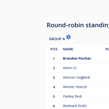
• will jemand das lfd. Turnier vo
Spielrunde, werden nicht gespielte
Gelder:
• kein Startgeld - keine Ausschütt
• Tageskarte (des Vereins) für Gäs
Round-robin standin
• Gäste sind diejenigen welche nic
Disziplien:
• die zu spielende Disziplin ist d
GROUP A
• das Regelwerk für 7-Ball und Sp
• es werden 7-, 8-, 9-, 10-Ball und 
POS
NAME
P
Turnier-Organisation:
1
Brandon Fischer
• über Cuescore wird das eigentlic
Homepage des Vereins »the-gambl
2
Anton D.
• Turnierteilnehmern, welche in Cu
• die Gruppe der interessierten 
3
Antonio Gagliardi
anderem Wege an die Organisateu
Anmerkungen:
4
Werner Heesch
• angesprochen sind alle Mensche
5
Pankaj Bedi
• in dieser Serie geht es um Ruh
Spieltag;
6
Reinhard Stoltz
• alle Turniere der Serie werden 