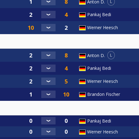
L
Anton D.
Pankaj Bedi
Werner Heesch
L
Anton D.
Pankaj Bedi
Werner Heesch
Brandon Fischer
Pankaj Bedi
Werner Heesch