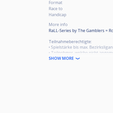
Format
Race to
Handicap
More info
RaLL-Series by The Gamblers = R
Teilnahmeberechtigte:
• Spielstärke bis max. Bezirkslig
• Teilnehmer, welche nicht angem
diese nicht weiter berücksichtigt
SHOW MORE
Spielzeit:
• je nach Anzahl der Teilnehmer wi
• ist das angesetzte Ausspielziel 
• ein laufendes »Break« kann nac
• eine neue Begegnungs-Runde b
• zwischen 2 Begegnungen gibt es
sind);
• Tages-Turnierdauer etwa 6 bis 7 
• der Turniermodus wird nach An