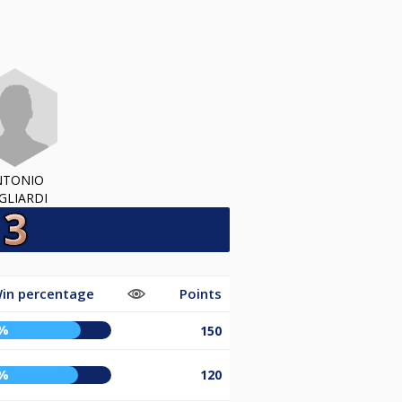
NTONIO
GLIARDI
in percentage
Points
%
150
%
120