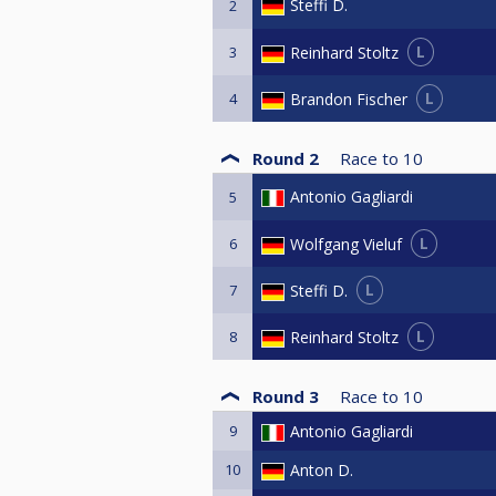
Steffi D.
2
L
Reinhard Stoltz
3
L
Brandon Fischer
4
Round 2
Race to
10
Antonio Gagliardi
5
L
Wolfgang Vieluf
6
L
Steffi D.
7
L
Reinhard Stoltz
8
Round 3
Race to
10
9
Antonio Gagliardi
10
Anton D.