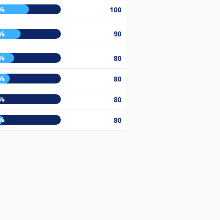
%
100
%
90
%
80
%
80
%
80
%
80