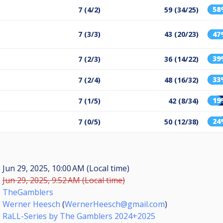
58
7 (4/2)
59 (34/25)
7 (3/3)
43 (20/23)
47
39
7 (2/3)
36 (14/22)
33
7 (2/4)
48 (16/32)
19
7 (1/5)
42 (8/34)
24
7 (0/5)
50 (12/38)
Jun 29, 2025, 10:00 AM (Local time)
Jun 29, 2025, 9:52 AM (Local time)
TheGamblers
Werner Heesch
(
WernerHeesch@gmail.com
)
RaLL-Series by The Gamblers 2024+2025