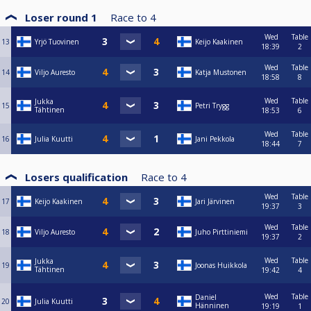
Loser round 1
Race to
4
Wed
Table
13
Yrjö Tuovinen
Keijo Kaakinen
18:39
2
Wed
Table
14
Viljo Auresto
Katja Mustonen
18:58
8
Wed
Table
Jukka
15
Petri Trygg
Tähtinen
18:53
6
Wed
Table
16
Julia Kuutti
Jani Pekkola
18:44
7
Losers qualification
Race to
4
Wed
Table
17
Keijo Kaakinen
Jari Järvinen
19:37
3
Wed
Table
18
Viljo Auresto
Juho Pirttiniemi
19:37
2
Wed
Table
Jukka
19
Joonas Huikkola
Tähtinen
19:42
4
Wed
Table
Daniel
20
Julia Kuutti
Hänninen
19:19
1