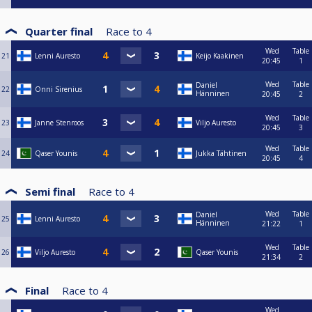
Quarter final
Race to
4
Wed
Table
21
Lenni Auresto
Keijo Kaakinen
20:45
1
Wed
Table
Daniel
22
Onni Sirenius
Hänninen
20:45
2
Wed
Table
23
Janne Stenroos
Viljo Auresto
20:45
3
Wed
Table
24
Qaser Younis
Jukka Tähtinen
20:45
4
Semi final
Race to
4
Wed
Table
Daniel
25
Lenni Auresto
Hänninen
21:22
1
Wed
Table
26
Viljo Auresto
Qaser Younis
21:34
2
Final
Race to
4
Wed