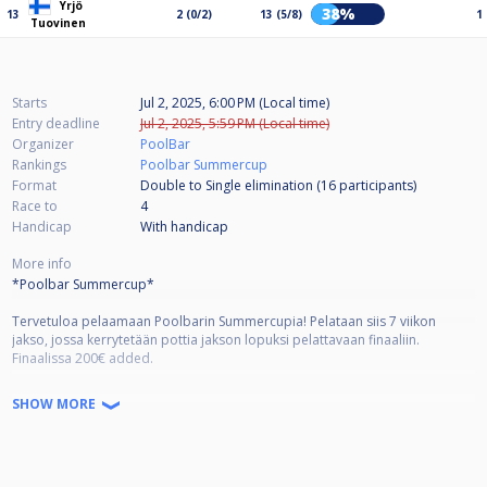
Yrjö
38%
13
2 (0/2)
13 (5/8)
1
Tuovinen
Starts
Jul 2, 2025, 6:00 PM (Local time)
Entry deadline
Jul 2, 2025, 5:59 PM (Local time)
Organizer
PoolBar
Rankings
Poolbar Summercup
Format
Double to Single elimination (16
participants
)
Race to
4
Handicap
With handicap
More info
*Poolbar Summercup*
Tervetuloa pelaamaan Poolbarin Summercupia! Pelataan siis 7 viikon
jakso, jossa kerrytetään pottia jakson lopuksi pelattavaan finaaliin.
Finaalissa 200€ added.
Jakso alkaa lauantaina 7.6. klo 16.30 9-pallon merkeissä ja kesäkuun ajan
SHOW MORE
pelipäivänä on lauantai, heinäkuu ke. Yksittäisen kisan osallistumismaksu
on 10€, josta 50% menee ko kisan pottiin ja 50% finaalin pottiin.
Yksittäisissä kilpailuissa rahapalkinnot 2 parhaalle (70%/30%)