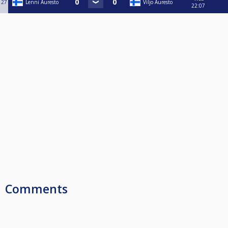
27
Lenni Auresto
Viljo Auresto
22:07
Comments