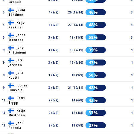
Sirenius
Jukka
46%
5
4 (2/2)
26 (12/14)
3
Tähtinen
Keijo
48%
5
4 (2/2)
27 (13/14)
3
Kaakinen
Janne
58%
5
3 (2/1)
19 (11/8)
3
Stenroos
Juho
39%
9
3 (1/2)
18 (7/11)
1
Pirttiniemi
Jari
47%
9
3 (1/2)
19 (9/10)
1
Järvinen
Julia
50%
9
3 (1/2)
18 (9/9)
1
Kuutti
Joonas
48%
9
3 (1/2)
21 (10/11)
1
Huikkola
Petri
43%
13
2 (0/2)
14 (6/8)
1
Trygg
Katja
33%
13
2 (0/2)
12 (4/8)
1
Mustonen
Jani
27%
13
2 (0/2)
11 (3/8)
1
Pekkola