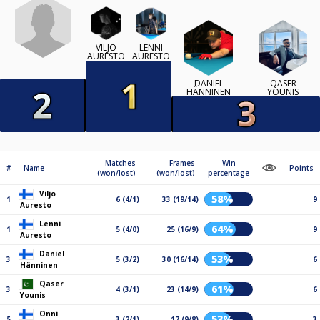
VILJO
LENNI
AURESTO
AURESTO
DANIEL
QASER
HÄNNINEN
YOUNIS
Matches
Frames
Win
#
Name
Points
(won/lost)
(won/lost)
percentage
Viljo
58%
1
6 (4/1)
33 (19/14)
9
Auresto
Lenni
64%
1
5 (4/0)
25 (16/9)
9
Auresto
Daniel
53%
3
5 (3/2)
30 (16/14)
6
Hänninen
Qaser
61%
3
4 (3/1)
23 (14/9)
6
Younis
Onni
53%
5
3 (2/1)
17 (9/8)
3