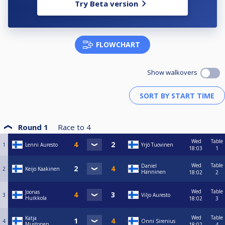
Try Beta version
FLOWCHART
Show walkovers
Round 1
Race to
4
Wed
Table
1
Lenni Auresto
Yrjö Tuovinen
18:03
1
Wed
Table
Daniel
2
Keijo Kaakinen
Hänninen
18:02
2
Wed
Table
Joonas
3
Viljo Auresto
Huikkola
18:02
3
Wed
Table
Katja
4
Onni Sirenius
Mustonen
18:02
4