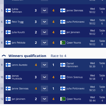
Wed
Table
Jukka
5
Janne Stenroos
Tähtinen
18:02
5
Wed
Table
6
Petri Trygg
Juho Pirttiniemi
18:02
6
Wed
Table
7
Julia Kuutti
Jari Järvinen
18:02
7
Wed
Table
8
Jani Pekkola
Qaser Younis
18:02
8
Winners qualification
Race to
4
Wed
Table
Daniel
9
Lenni Auresto
Hänninen
18:39
1
Wed
Table
Joonas
10
Onni Sirenius
Huikkola
18:58
3
Wed
Table
11
Janne Stenroos
Juho Pirttiniemi
18:53
5
Wed
Table
12
Jari Järvinen
Qaser Younis
18:44
4