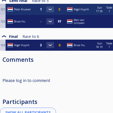
Semi final
Race to
5
Sun
Table
121
Peter Knuever
Nigel Huynh
17:36
1
Marc van
122
Bruce Hu
Grinsven
Final
Race to
6
Sun
Table
123
Nigel Huynh
Bruce Hu
18:19
1
Comments
Please log in to comment
Participants