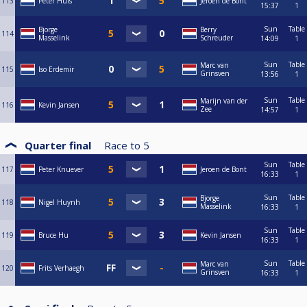
113
Peter Huls
Jeroen de Bont
15:37
1
Sun
Table
Bjorge
Berry
114
Masselink
Schreuder
14:09
1
Sun
Table
Marc van
115
Iso Erdemir
Grinsven
13:56
1
Sun
Table
Marijn van der
116
Kevin Jansen
Zee
14:57
1
Quarter final
Race to
5
Sun
Table
117
Peter Knuever
Jeroen de Bont
16:33
1
Sun
Table
Bjorge
118
Nigel Huynh
Masselink
16:33
1
Sun
Table
119
Bruce Hu
Kevin Jansen
16:33
1
Sun
Table
Marc van
120
Frits Verhaegh
Grinsven
16:33
1