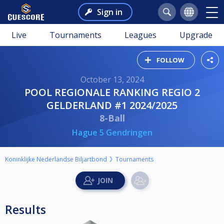
Sign in
Live
Tournaments
Leagues
Upgrade
FOLLOW
October 13, 2024
POOL REGIONALE RANKING REGIO 2
GELDERLAND #1 2024/2025
8-Ball
Hague 5 Gendringen
Koninklijke Nederlandse Biljartbond
Tournaments
Results