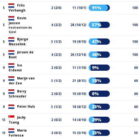
Frits
91%
5
2 (2/0)
11 (10/1)
100
Verhaegh
Kevin
Jansen
57%
5
4 (2/2)
28 (16/12)
100
Poolcentrum de
Sjoel
Bjorge
47%
5
3 (1/2)
19 (9/10)
100
Masselink
Jeroen de
46%
5
4 (2/2)
26 (12/14)
100
Bont
Iso
9%
9
2 (0/2)
11 (1/10)
60
Erdemir
Marijn van
38%
9
3 (1/2)
21 (8/13)
60
der Zee
Berry
0%
9
2 (0/2)
10 (0/10)
60
Schreuder
33%
Peter Huls
9
3 (1/2)
18 (6/12)
60
Jacky
29%
13
2 (0/2)
14 (4/10)
55
Tsang
Maria
33%
13
2 (0/2)
15 (5/10)
55
Forlenza