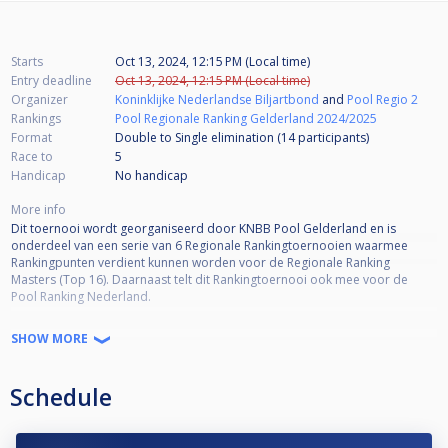
Starts
Oct 13, 2024, 12:15 PM (Local time)
Entry deadline
Oct 13, 2024, 12:15 PM (Local time)
Organizer
Koninklijke Nederlandse Biljartbond
and
Pool Regio 2
Rankings
Pool Regionale Ranking Gelderland 2024/2025
Format
Double to Single elimination (14
participants
)
Race to
5
Handicap
No handicap
More info
Dit toernooi wordt georganiseerd door KNBB Pool Gelderland en is
onderdeel van een serie van 6 Regionale Rankingtoernooien waarmee
Rankingpunten verdient kunnen worden voor de Regionale Ranking
Masters (Top 16). Daarnaast telt dit Rankingtoernooi ook mee voor de
Pool Ranking Nederland.
Toernooi informatie:
SHOW MORE
•KNBB lidmaatschap verplicht
•KNBB reglement van toepassing
Schedule
•Open voor alle niveaus
•Deelname is niet Regio-gebonden
•Kwalificatie Masters (Top 16) 50% deelname = minimaal 3 deelnames