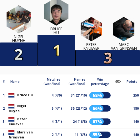
BRUCE
HU
NIGEL
HUYNH
PETER
MARC
KNUEVER
VAN GRINSVEN
Matches
Frames
Win
#
Name
Points
(won/lost)
(won/lost)
percentage
68%
Bruce Hu
1
4 (4/0)
31 (21/10)
250
Nigel
66%
2
5 (4/1)
35 (23/12)
180
Huynh
Peter
67%
3
4 (3/1)
24 (16/8)
140
Knuever
Marc van
55%
3
2 (1/1)
11 (6/5)
140
Grinsven