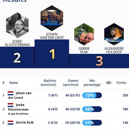
JOHAN
VAN DER LEEST
JOEKE
KLOOSTERMAN
GERRIE
ALEXANDER
KUIK
HULSHOF
Matches
Frames
Win
#
Name
Points
(won/lost)
(won/lost)
percentage
Johan van
72%
1
7 (6/1)
46 (33/13)
250
der Leest
Joeke
55%
2
6 (4/2)
40 (22/18)
180
Kloosterman
N-Joy Drachten
51%
Gerrie Kuik
3
5 (3/2)
39 (20/19)
140