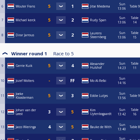
Sun
6
Wouter Frans
Jitse Miedema
Table 9
13:06
Sun
Table
7
Michael kerck
Rudy Span
13:06
14
Sun
Table
Laurens
8
Dirar Jarrous
Steernberg
13:06
15
Winner round 1
Race to
5
Sun
Table
Alexander
9
Gerrie Kuik
Hulshof
14:23
11
Sun
10
Jozef Wolters
Mo Al-Refai
14:16
Sun
Joeke
11
Eddie Lutjes
Table 9
Kloosterman
13:56
Sun
Table
Johan van der
Kim
12
Leest
Uytenbogaardt
13:42
16
Sun
13
Jacco Wieringa
Bauke de With
Table 8
13:40
Sun