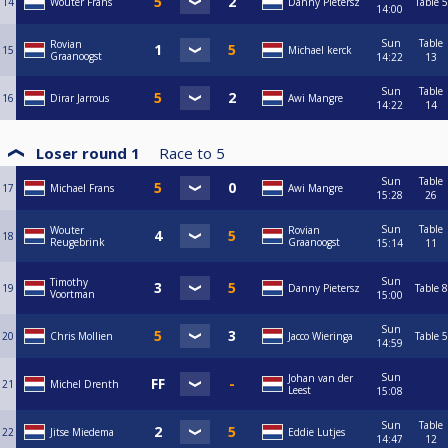
14
Wouter Frans
Danny Pietersz
Table 5
14:00
Sun
Table
Rovian
15
Michael kerck
Graanoogst
14:22
13
Sun
Table
16
Dirar Jarrous
Awi Mangre
14:22
14
Loser round 1
Race to
5
Sun
Table
17
Michael Frans
Awi Mangre
15:28
26
Sun
Table
Wouter
Rovian
18
Reugebrink
Graanoogst
15:14
11
Sun
Timothy
19
Danny Pietersz
Table 8
Voortman
15:00
Sun
20
Chris Mollien
Jacco Wieringa
Table 5
14:59
Sun
Johan van der
21
Michel Drenth
Leest
15:08
Sun
Table
22
Jitse Miedema
Eddie Lutjes
14:47
12