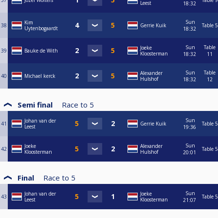
37
Jozef Wolters
Table 9
Leest
18:32
Sun
Kim
38
Gerrie Kuik
Table 5
Uytenbogaardt
18:32
Sun
Table
Joeke
39
Bauke de With
Kloosterman
18:32
11
Sun
Table
Alexander
40
Michael kerck
Hulshof
18:32
12
Semi final
Race to
5
Sun
Johan van der
41
Gerrie Kuik
Table 5
Leest
19:36
Sun
Joeke
Alexander
42
Table 5
Kloosterman
Hulshof
20:01
Final
Race to
5
Sun
Johan van der
Joeke
43
Table 5
Leest
Kloosterman
21:07