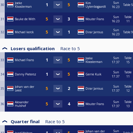
Sun
Joeke
Kim
30
Table 5
Kloosterman
Uytenbogaardt
16:23
Sun
Table
31
Bauke de With
Wouter Frans
16:23
11
Sun
32
Michael kerck
Dirar Jarrous
Table 9
16:23
Losers qualification
Race to
5
Sun
Table
Joeke
33
Michael Frans
Kloosterman
17:37
15
Sun
Table
34
Danny Pietersz
Gerrie Kuik
17:37
11
Sun
Table
Johan van der
35
Dirar Jarrous
Leest
17:37
12
Sun
Table
Alexander
36
Wouter Frans
Hulshof
17:37
13
Quarter final
Race to
5
Sun
Johan van der