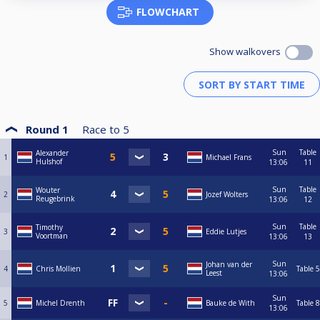
FLOWCHART
Show walkovers
Round 1
Race to
5
Sun
Table
Alexander
1
Michael Frans
Hulshof
13:06
11
Sun
Table
Wouter
2
Jozef Wolters
Reugebrink
13:06
12
Sun
Table
Timothy
3
Eddie Lutjes
Voortman
13:06
13
Sun
Johan van der
4
Chris Mollien
Table 5
Leest
13:06
Sun
5
Michel Drenth
Bauke de With
Table 8
13:06