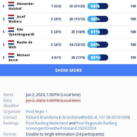
Alexander
58%
3
7 (5/2)
53 (31/22)
140
Hulshof
Jozef
48%
5
3 (2/1)
23 (11/12)
100
Wolters
Kim
61%
5
3 (2/1)
23 (14/9)
100
Uytenbogaardt
Bauke de
50%
5
3 (2/1)
24 (12/12)
100
With
Michael
65%
5
4 (3/1)
26 (17/9)
100
kerck
SHOW MORE
Starts
Jun 2, 2024, 1:00 PM (Local time)
Entry
Jun 2, 2024, 1:00 PM (Local time)
deadline
Organizer
Pool Regio 1
Contact
Richard Brandsma
(
r.brandsma@knbb.nl
,
+31 06-55161699
)
Rankings
Pool Ranking Nederland
and
Pool Regionale Ranking
Groningen/Drenthe/Friesland 2023/2024
Format
Double to Single elimination (24
participants
)