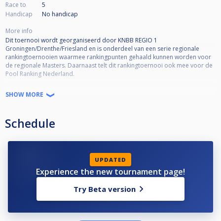
Race to
5
Handicap
No handicap
More info
Dit toernooi wordt georganiseerd door KNBB REGIO 1
Groningen/Drenthe/Friesland en is onderdeel van een serie regionale
rankingtoernooien waarmee rankingpunten gehaald kunnen worden voor
de regionale Masters. Daarnaast telt dit rankingtoernooi ook mee voor de
Pool Ranking Nederland.
Zaal open: 12:00 uur
SHOW MORE
Uiterlijke meldtijd toernooi: 12:30 uur
Start toernooi: 13:00 uur
Schedule
Reglement Regionale Ranking:
http://helpdeskpool.knbb.nl/support/solutions/articles/1000268467-reglement-regionale-ranking
Meer info is hier te vinden:
UPDATED
www.poolbiljarten.nl/regio1
Experience the new tournament page!
Try Beta version