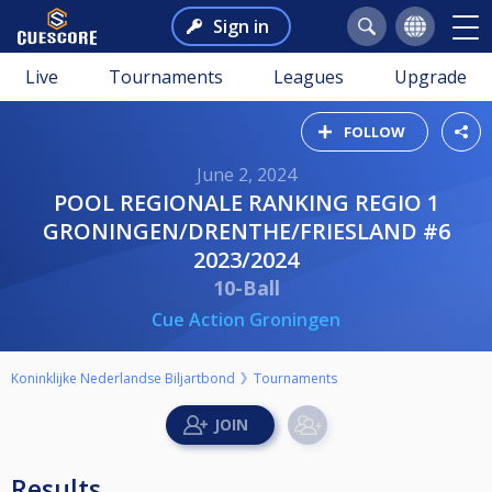
Sign in
Live
Tournaments
Leagues
Upgrade
FOLLOW
June 2, 2024
POOL REGIONALE RANKING REGIO 1
GRONINGEN/DRENTHE/FRIESLAND #6
2023/2024
10-Ball
Cue Action Groningen
Koninklijke Nederlandse Biljartbond
Tournaments
Results