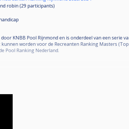
nd robin (29
participants
)
handicap
 door KNBB Pool Rijnmond en is onderdeel van een serie v
kunnen worden voor de Recreanten Ranking Masters (Top 
de Pool Ranking Nederland.
maal
passing (zie
https://helpdeskpool.knbb.nl/support/solution
ng (zie reglement)
n
op locatie)
0% deelname = minimaal 3 deelnames