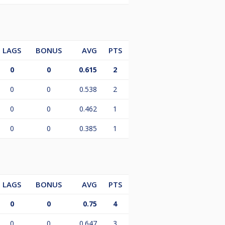
LAGS
BONUS
AVG
PTS
0
0
0.615
2
0
0
0.538
2
0
0
0.462
1
0
0
0.385
1
LAGS
BONUS
AVG
PTS
0
0
0.75
4
0
0
0.647
3