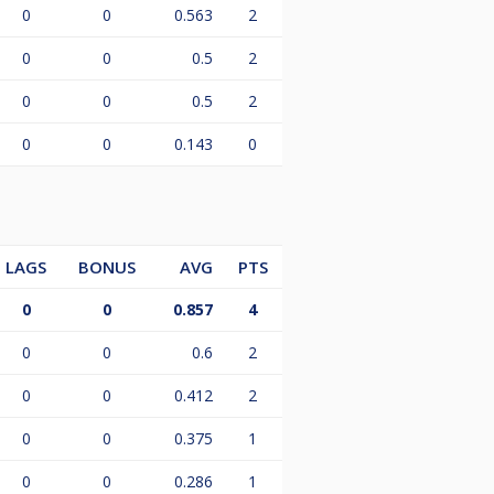
0
0
0.563
2
0
0
0.5
2
0
0
0.5
2
0
0
0.143
0
LAGS
BONUS
AVG
PTS
0
0
0.857
4
0
0
0.6
2
0
0
0.412
2
0
0
0.375
1
0
0
0.286
1