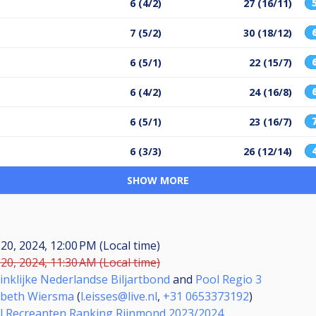
6 (4/2)
27 (16/11)
7 (5/2)
30 (18/12)
6 (5/1)
22 (15/7)
6 (4/2)
24 (16/8)
6 (5/1)
23 (16/7)
6 (3/3)
26 (12/14)
SHOW MORE
20, 2024, 12:00 PM (Local time)
20, 2024, 11:30 AM (Local time)
inklijke Nederlandse Biljartbond
and
Pool Regio 3
sbeth Wiersma
(
l.eisses@live.nl
,
+31 0653373192
)
l Recreanten Ranking Rijnmond 2023/2024