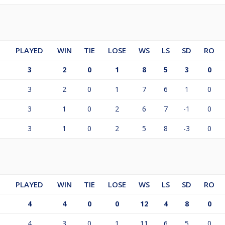
PLAYED
WIN
TIE
LOSE
WS
LS
SD
RO
3
2
0
1
8
5
3
0
3
2
0
1
7
6
1
0
3
1
0
2
6
7
-1
0
3
1
0
2
5
8
-3
0
PLAYED
WIN
TIE
LOSE
WS
LS
SD
RO
4
4
0
0
12
4
8
0
4
3
0
1
11
6
5
0