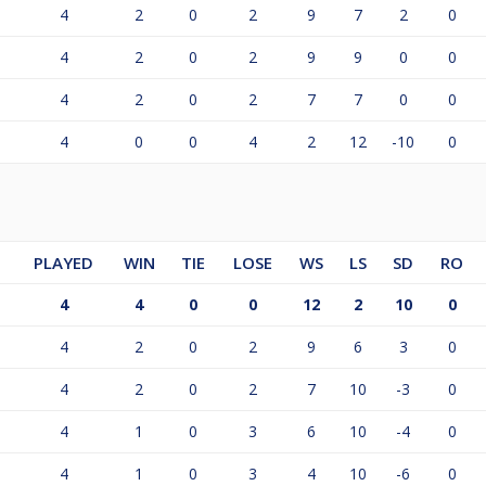
4
2
0
2
9
7
2
0
4
2
0
2
9
9
0
0
4
2
0
2
7
7
0
0
4
0
0
4
2
12
-10
0
PLAYED
WIN
TIE
LOSE
WS
LS
SD
RO
4
4
0
0
12
2
10
0
4
2
0
2
9
6
3
0
4
2
0
2
7
10
-3
0
4
1
0
3
6
10
-4
0
4
1
0
3
4
10
-6
0