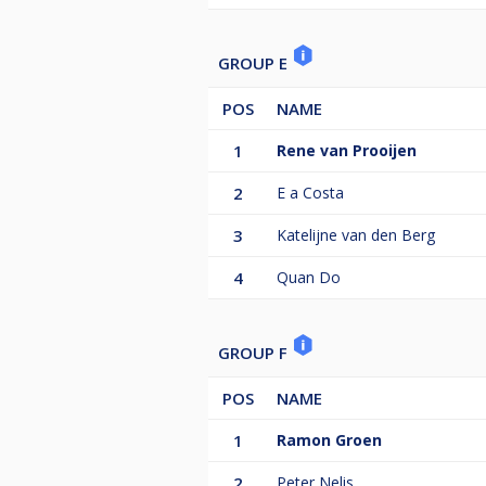
GROUP E
POS
NAME
1
Rene van Prooijen
2
E a Costa
3
Katelijne van den Berg
4
Quan Do
GROUP F
POS
NAME
1
Ramon Groen
2
Peter Nelis