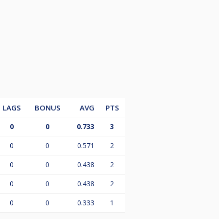
. Afhankelijk van het aantal
erin).
LAGS
BONUS
AVG
PTS
0
0
0.733
3
0
0
0.571
2
0
0
0.438
2
0
0
0.438
2
0
0
0.333
1