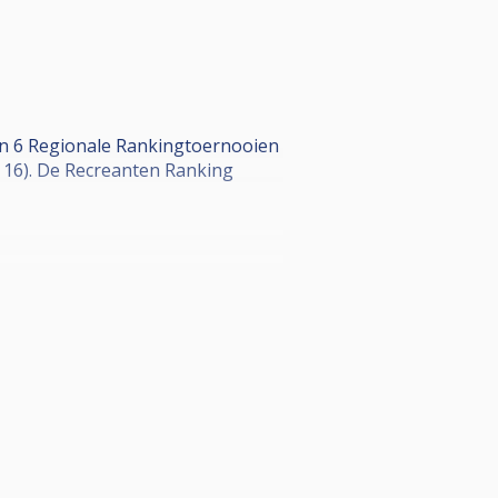
an 6 Regionale Rankingtoernooien
16). De Recreanten Ranking
s/articles/1000281769-reglement-