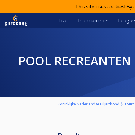
This site uses cookies! By
Live
Tournaments
League
POOL RECREANTEN 
Koninklijke Nederlandse Biljartbond
Tourn