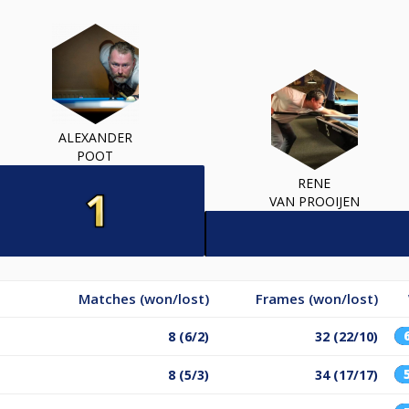
ALEXANDER
POOT
RENE
VAN PROOIJEN
Matches (won/lost)
Frames (won/lost)
8 (6/2)
32 (22/10)
8 (5/3)
34 (17/17)