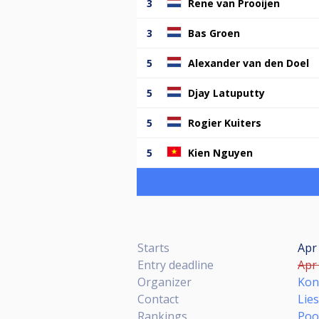
3
Rene van Prooijen
3
Bas Groen
5
Alexander van den Doel
5
Djay Latuputty
5
Rogier Kuiters
5
Kien Nguyen
Starts
Apr 
Entry deadline
Apr 
Organizer
Kon
Contact
Lie
Rankings
Poo