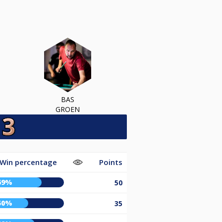
BAS
GROEN
Win percentage
Points
69%
50
50%
35