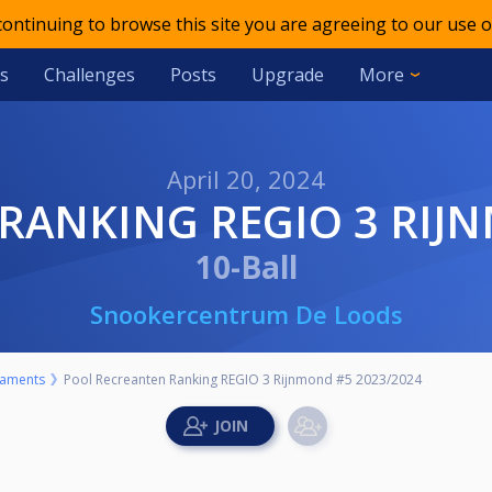
 continuing to browse this site you are agreeing to our use o
s
Challenges
Posts
Upgrade
More
April 20, 2024
RANKING REGIO 3 RIJ
10-Ball
Snookercentrum De Loods
aments
Pool Recreanten Ranking REGIO 3 Rijnmond #5 2023/2024