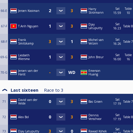
Sat
Table
Harry
66-E
Jeroen Kooiman
Strörmann
15:59
10
Sat
Djay
67-F
T.Anh Nguyen
Table 8
Latuputty
16:23
Sat
Frank
Michel van
68-F
Table 7
Smitskamp
Velzen
16:26
Sat
Table
Liesbeth
69-G
John Breur
Wiersma
16:00
16
Jeroen van der
Emerson
70-G
Harst
Huang
Last sixteen
Race to
3
Sat
David van der
71
Bas Groen
Table 7
Velde
17:19
Sat
Dennis
72
Alex Bol
Table 8
Verschoor
17:19
Sat
73
Djay Latuputty
Rawad Kshek
Table 9