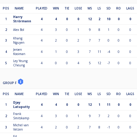
POS
NAME
PLAYED
WIN
TIE
LOSE
WS
LS
SD
RO
LAGS
Harry
1
4
4
0
0
12
2
10
0
0
Strörmann
2
Alex Bol
4
3
0
1
9
8
1
0
0
Khang
3
4
2
0
2
7
7
0
0
0
Nguyen
Jeroen
4
4
1
0
3
7
11
-4
0
0
Kooiman
Ley Yeung
5
4
0
0
4
5
12
-7
0
0
Cheung
GROUP F
POS
NAME
PLAYED
WIN
TIE
LOSE
WS
LS
SD
RO
LAGS
Djay
1
4
4
0
0
12
1
11
0
0
Latuputty
Frank
2
4
3
0
1
9
7
2
0
0
Smitskamp
Michel van
3
4
2
0
2
7
8
-1
0
0
Velzen
Ed