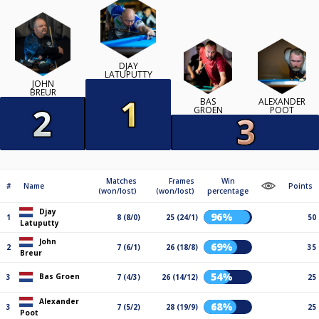
DJAY
LATUPUTTY
JOHN
BREUR
BAS
ALEXANDER
GROEN
POOT
Matches
Frames
Win
#
Name
Points
(won/lost)
(won/lost)
percentage
Djay
96%
1
8 (8/0)
25 (24/1)
50
Latuputty
John
69%
2
7 (6/1)
26 (18/8)
35
Breur
54%
Bas Groen
3
7 (4/3)
26 (14/12)
25
Alexander
68%
3
7 (5/2)
28 (19/9)
25
Poot