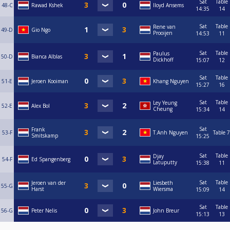
Sat
Table
48-C
Rawad Kshek
lloyd Ansems
14:35
14
Sat
Table
Rene van
49-D
Gio Ngo
Prooijen
14:53
11
Sat
Table
Paulus
50-D
Bianca Alblas
Dickhoff
15:07
12
Sat
Table
51-E
Jeroen Kooiman
Khang Nguyen
15:27
16
Sat
Table
Ley Yeung
52-E
Alex Bol
Cheung
15:34
14
Sat
Frank
53-F
T.Anh Nguyen
Table 7
Smitskamp
15:25
Sat
Table
Djay
54-F
Ed Spangenberg
Latuputty
15:38
11
Sat
Table
Jeroen van der
Liesbeth
55-G
Harst
Wiersma
15:09
14
Sat
Table
56-G
Peter Nelis
John Breur
15:13
13