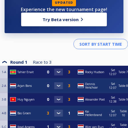
UPDATED
Experience the new tournament page!
Try Beta version
Round 1
Race to
3
Sat
1-A
Tahier Enait
Rocky Hudson
Table 7
12:07
Sat
Dennis
2-A
Arjan Bons
Table 8
Verschoor
12:07
Sat
3-B
Huy Nguyen
Alexander Poot
Table 9
12:38
Sat
Table
Kai
4-B
Bas Groen
Hellenbrand
12:07
10
Sat
Table
5-C
lloyd Ansems
Wim van Run