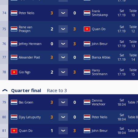
17:19
Sat
Table
Frank
74
Peter Nelis
Smitskamp
17:19
10
Sat
Table
Rene van
75
Quan Do
Prooijen
17:19
12
Sat
Table
76
Jeffrey Hermsen
John Breur
17:19
13
Sat
Table
77
Alexander Poot
Bianca Alblas
17:19
14
Sat
Table
Harry
78
Gio Ngo
Strörmann
17:19
15
Quarter final
Race to
3
Sat
Dennis
79
Bas Groen
Table 7
Verschoor
18:04
Sat
80
Djay Latuputty
Peter Nelis
Table 8
18:04
Sat
81
Quan Do
John Breur
Table 9
18:04