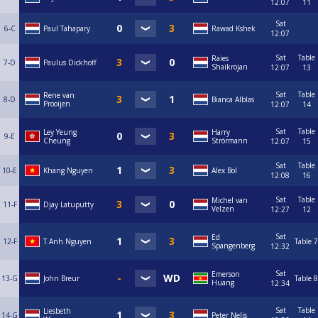
12:07
11
Sat
6-C
Paul Tahapary
Rawad Kshek
12:07
Sat
Table
Raies
7-D
Paulus Dickhoff
Shaikrojan
12:07
13
Sat
Table
Rene van
8-D
Bianca Alblas
Prooijen
12:07
14
Sat
Table
Ley Yeung
Harry
9-E
Cheung
Strörmann
12:07
15
Sat
Table
10-E
Khang Nguyen
Alex Bol
12:08
16
Sat
Table
Michel van
11-F
Djay Latuputty
Velzen
12:27
12
Sat
Ed
12-F
T.Anh Nguyen
Table 7
Spangenberg
12:32
Sat
Emerson
13-G
John Breur
Table 8
Huang
12:34
Sat
Table
Liesbeth
14-G
Peter Nelis