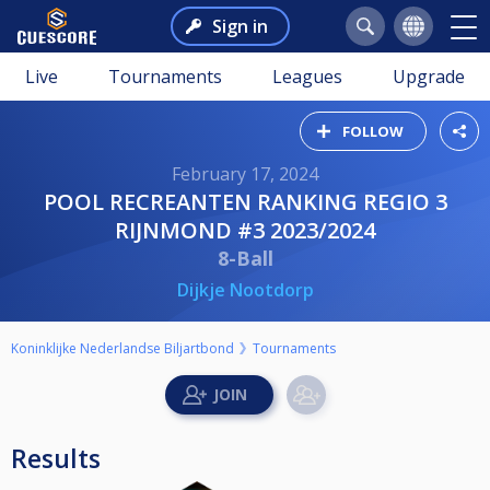
Sign in
Live
Tournaments
Leagues
Upgrade
FOLLOW
February 17, 2024
POOL RECREANTEN RANKING REGIO 3
RIJNMOND #3 2023/2024
8-Ball
Dijkje Nootdorp
Koninklijke Nederlandse Biljartbond
Tournaments
Results