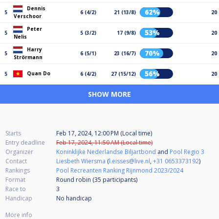
Dennis
62%
5
6 (4/2)
21 (13/8)
20
Verschoor
Peter
53%
5
5 (3/2)
17 (9/8)
20
Nelis
Harry
70%
5
6 (5/1)
23 (16/7)
20
Strörmann
56%
Quan Do
5
6 (4/2)
27 (15/12)
20
SHOW MORE
Starts
Feb 17, 2024, 12:00 PM (Local time)
Entry deadline
Feb 17, 2024, 11:50 AM (Local time)
Organizer
Koninklijke Nederlandse Biljartbond
and
Pool Regio 3
Contact
Liesbeth Wiersma
(
l.eisses@live.nl
,
+31 0653373192
)
Rankings
Pool Recreanten Ranking Rijnmond 2023/2024
Format
Round robin (35
participants
)
Race to
3
Handicap
No handicap
More info