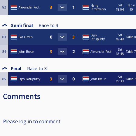
Sat
Table
Harry
82
Alexander Poot
Strörmann
18:04
10
Semi final
Race to
3
Sat
Djay
83
Bas Groen
Table 8
Latuputty
18:48
Sat
84
John Breur
Alexander Poot
Table 7
18:48
Final
Race to
3
Sat
85
Djay Latuputty
John Breur
Table 7
19:39
Comments
Please log in to comment