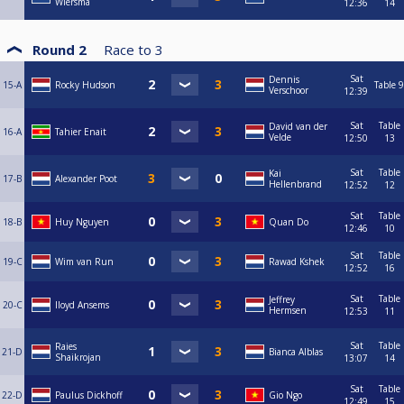
Wiersma
12:36
14
Round 2
Race to
3
Sat
Dennis
15-A
Rocky Hudson
Table 9
Verschoor
12:39
Sat
Table
David van der
16-A
Tahier Enait
Velde
12:50
13
Sat
Table
Kai
17-B
Alexander Poot
Hellenbrand
12:52
12
Sat
Table
18-B
Huy Nguyen
Quan Do
12:46
10
Sat
Table
19-C
Wim van Run
Rawad Kshek
12:52
16
Sat
Table
Jeffrey
20-C
lloyd Ansems
Hermsen
12:53
11
Sat
Table
Raies
21-D
Bianca Alblas
Shaikrojan
13:07
14
Sat
Table
22-D
Paulus Dickhoff
Gio Ngo
12:49
15