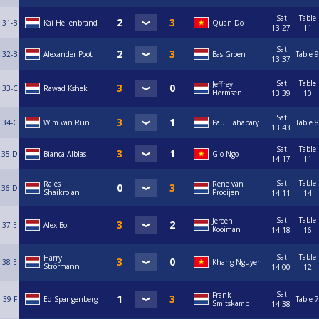
Sat
Table
31-B
Kai Hellenbrand
Quan Do
13:27
11
Sat
32-B
Alexander Poot
Bas Groen
Table 9
13:37
Sat
Table
Jeffrey
33-C
Rawad Kshek
Hermsen
13:39
10
Sat
34-C
Wim van Run
Paul Tahapary
Table 8
13:43
Sat
Table
35-D
Bianca Alblas
Gio Ngo
14:17
11
Sat
Table
Raies
Rene van
36-D
Shaikrojan
Prooijen
14:11
14
Sat
Table
Jeroen
37-E
Alex Bol
Kooiman
14:18
16
Sat
Table
Harry
38-E
Khang Nguyen
Strörmann
14:00
12
Sat
Frank
39-F
Ed Spangenberg
Table 7
Smitskamp
14:38