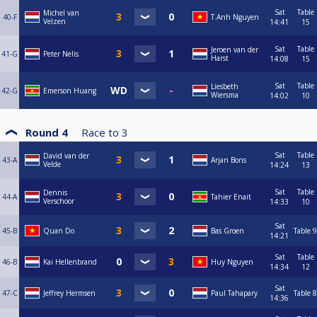
Sat
Table
Michel van
40-F
T.Anh Nguyen
Velzen
14:41
15
Sat
Table
Jeroen van der
41-G
Peter Nelis
Harst
14:08
15
Sat
Table
Liesbeth
42-G
Emerson Huang
Wiersma
14:02
10
Round 4
Race to
3
Sat
Table
David van der
43-A
Arjan Bons
Velde
14:24
13
Sat
Table
Dennis
44-A
Tahier Enait
Verschoor
14:33
10
Sat
45-B
Quan Do
Bas Groen
Table 9
14:21
Sat
Table
46-B
Kai Hellenbrand
Huy Nguyen
14:34
12
Sat
47-C
Jeffrey Hermsen
Paul Tahapary
Table 8
14:36