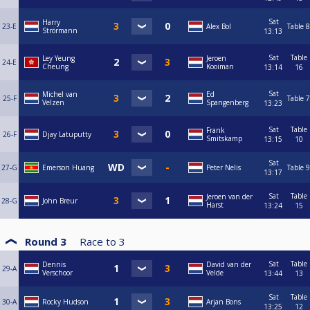
Sat
Harry
23-E
Alex Bol
Table 8
Strörmann
13:13
Sat
Table
Ley Yeung
Jeroen
24-E
Cheung
Kooiman
13:14
16
Sat
Michel van
Ed
25-F
Table 7
Velzen
Spangenberg
13:23
Sat
Table
Frank
26-F
Djay Latuputty
Smitskamp
13:15
10
Sat
27-G
Emerson Huang
Peter Nelis
Table 9
13:17
Sat
Table
Jeroen van der
28-G
John Breur
Harst
13:24
15
Round 3
Race to
3
Sat
Table
Dennis
David van der
29-A
Verschoor
Velde
13:44
13
Sat
Table
30-A
Rocky Hudson
Arjan Bons
13:25
12