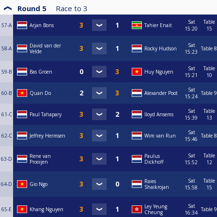
Round 5
Race to
3
Sat
Table
57-A
Arjan Bons
Tahier Enait
15:20
15
Sat
David van der
58-A
Rocky Hudson
Table 8
Velde
15:23
Sat
Table
59-B
Bas Groen
Huy Nguyen
15:21
10
Sat
60-B
Quan Do
Alexander Poot
Table 9
15:24
Sat
Table
61-C
Paul Tahapary
lloyd Ansems
15:39
13
Sat
62-C
Jeffrey Hermsen
Wim van Run
Table 8
15:46
Sat
Table
Rene van
Paulus
63-D
Prooijen
Dickhoff
15:52
12
Sat
Table
Raies
64-D
Gio Ngo
Shaikrojan
15:58
15
Sat
Ley Yeung
65-E
Khang Nguyen
Table 9
Cheung
16:34