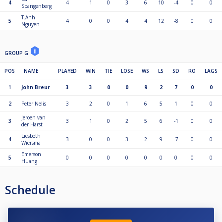
4
4
1
0
3
6
10
-4
0
0
Spangenberg
T.Anh
5
4
0
0
4
4
12
-8
0
0
Nguyen
GROUP G
POS
NAME
PLAYED
WIN
TIE
LOSE
WS
LS
SD
RO
LAGS
1
John Breur
3
3
0
0
9
2
7
0
0
2
Peter Nelis
3
2
0
1
6
5
1
0
0
Jeroen van
3
3
1
0
2
5
6
-1
0
0
der Harst
Liesbeth
4
3
0
0
3
2
9
-7
0
0
Wiersma
Emerson
5
0
0
0
0
0
0
0
0
0
Huang
Schedule