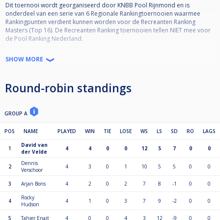
Dit toernooi wordt georganiseerd door KNBB Pool Rijnmond en is
onderdeel van een serie van 6 Regionale Rankingtoernooien waarmee
Rankingpunten verdient kunnen worden voor de Recreanten Ranking
Masters (Top 16). De Recreanten Ranking toernooien tellen NIET mee voor
de Pool Ranking Nederland.
Toernooi informatie:
SHOW MORE
•KNBB lidmaatschap vereist (minimaal
•KNBB ranking reglement van toepassing (zie
Round-robin standings
https://helpdeskpool.knbb.nl/support/solutions/articles/1000281769-reglement-recreanten-ranking-rijnmond-
).
•Deelname restrictie van toepassing (zie reglement)
•Deelname is niet Regio-gebonden
GROUP A
•Maximaal 36 spelers (vol=vol!)
•Aanmelden via Cuescore (betalen op locatie)
POS
NAME
PLAYED
WIN
TIE
LOSE
WS
LS
SD
RO
LAGS
•Kwalificatie Masters (Top 16) 50% deelname = minimaal 3 deelnames
David van
•Format = Poule to SKO*
1
4
4
0
0
12
5
7
0
0
der Velde
*De wedstrijden in de Single-KO schema worden volgens de standaarden
van Cuescore bepaald. Afhankelijk van het aantal inschrijvingen kunnen de
Dennis
2
4
3
0
1
10
5
5
0
0
Verschoor
racelengtes en SKO-fase variëren (De wedstrijdleiding is bepalend hierin).
3
Arjan Bons
4
2
0
2
7
8
-1
0
0
Voorbeeld Seeding SKO schema ‘Laatste 16’ (bij 4 poules):
Rocky
4
4
1
0
3
7
9
-2
0
0
Hudson
A1 vs D4
B2 vs C3
5
Tahier Enait
4
0
0
4
3
12
-9
0
0