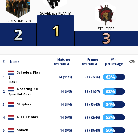
SCHEDELS PLAN B
GOESTING 2.0
STRIJDERS
Matches
Frames
Win
#
Name
(won/lost)
(won/lost)
percentage
Schedels Plan
63%
1
14 (11/3)
98 (62/36)
B
Plan B
Goesting 2.0
62%
2
14 (9/5)
98 (61/37)
Sport Pub Goes
54%
Strijders
3
14 (8/6)
98 (53/45)
53%
GO Customs
4
14 (6/8)
98 (52/46)
50%
Shinobi
5
14 (9/5)
98 (49/49)