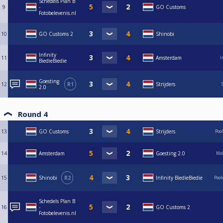
Schedels Plan B
9
-
GO Customs
Fotobelevenis.nl
10
GO Customs 2
Shinobi
Infinity
11
Amsterdam
I
BiedieBiedie
Goesting
12
R1
Strijders
2.0
Round 4
13
GO Customs
Strijders
Poo
14
Amsterdam
Goesting 2.0
Mok
15
Shinobi
R2
Infinity BiedieBiedie
Poo
Schedels Plan B
16
-
GO Customs 2
Fotobelevenis.nl