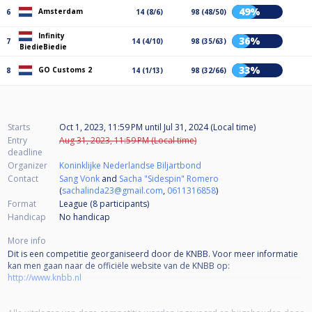
49%
Amsterdam
6
14 (8/6)
98 (48/50)
Infinity
36%
7
14 (4/10)
98 (35/63)
BiedieBiedie
33%
GO Customs 2
8
14 (1/13)
98 (32/66)
Starts
Oct 1, 2023, 11:59 PM
until
Jul 31, 2024 (Local time)
Entry
Aug 31, 2023, 11:59 PM (Local time)
deadline
Organizer
Koninklijke Nederlandse Biljartbond
Contact
Sang Vonk
and
Sacha "Sidespin" Romero
(
sachalinda23@gmail.com
,
0611316858
)
Format
League (8
participants
)
Handicap
No handicap
More info
Dit is een competitie georganiseerd door de KNBB. Voor meer informatie
kan men gaan naar de officiële website van de KNBB op:
http://www.knbb.nl