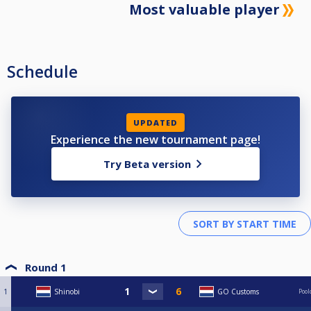
Most valuable player
Schedule
UPDATED
Experience the new tournament page!
Try Beta version
Round 1
1
Shinobi
GO Customs
Poo