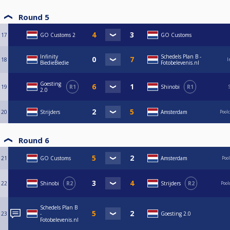
Round 5
17
GO Customs 2
GO Customs
Infinity
Schedels Plan B -
18
I
BiedieBiedie
Fotobelevenis.nl
Goesting
19
R1
Shinobi
R1
2.0
20
Strijders
Amsterdam
Pool
Round 6
21
GO Customs
Amsterdam
Poo
22
Shinobi
R2
Strijders
R2
Poo
Schedels Plan B
23
-
Goesting 2.0
Fotobelevenis.nl