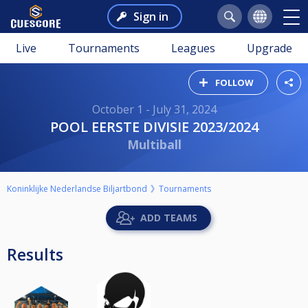
Sign in
Live
Tournaments
Leagues
Upgrade
FOLLOW
October 1 - July 31, 2024
POOL EERSTE DIVISIE 2023/2024
Multiball
Koninklijke Nederlandse Biljartbond
Tournaments
ADD TEAMS
Results