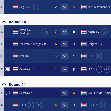
36
Hague 5 2
L
The Pocke(t)ventjes 
Round 10
GW Billiards
37
R4
Hague 5 2
L
Geldrop
38
The Pocke(t)ventjes 2.0
Dragons SPC
39
Best Oké
DSoP
L
40
Delfshaven 1
LPC 1
L
R1
Round 11
41
Delfshaven 1
GW Billiards Geldro
42
LPC 1
L
R1
Best Oké
R1