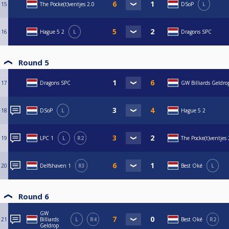
15
The Pocke(t)ventjes 2.0
DSoP
L
16
Hague 5 2
L
Dragons SPC
Round 5
17
Dragons SPC
GW Billiards Geldro
18
DSoP
L
Hague 5 2
19
LPC 1
L
R2
The Pocke(t)ventjes 
20
Delfshaven 1
R3
Best Oké
L
Round 6
GW
21
Billiards
L
R4
Best Oké
R2
Geldrop