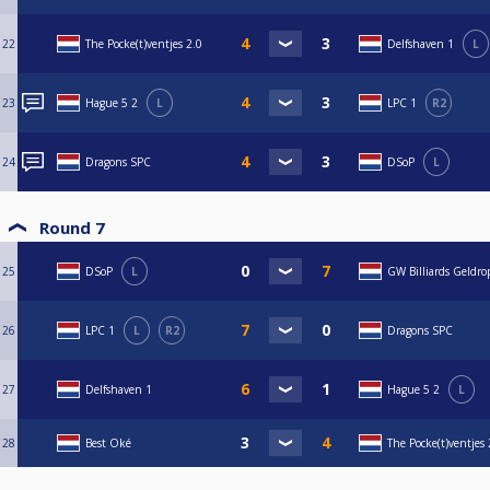
22
The Pocke(t)ventjes 2.0
Delfshaven 1
L
23
Hague 5 2
L
LPC 1
R2
24
Dragons SPC
DSoP
L
Round 7
25
DSoP
L
GW Billiards Geldro
26
LPC 1
L
R2
Dragons SPC
27
Delfshaven 1
Hague 5 2
L
28
Best Oké
The Pocke(t)ventjes 