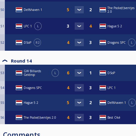
The Pocke(t)ventjes
50
Delfshaven 1
2.0
51
LPC 1
L
Hague 5 2
52
DSoP
R2
Dragons SPC
L
Round 14
GW Billiards
53
L
DSoP
Geldrop
54
Dragons SPC
LPC 1
55
Hague 5 2
Delfshaven 1
L
56
The Pocke(t)ventjes 2.0
Best Oké
Comments