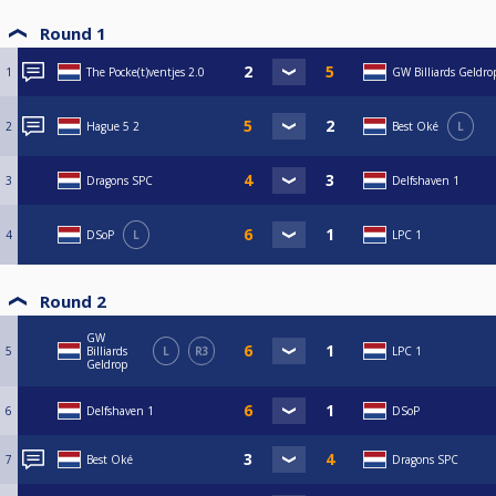
Round 1
1
The Pocke(t)ventjes 2.0
GW Billiards Geldro
2
Hague 5 2
Best Oké
L
3
Dragons SPC
Delfshaven 1
4
DSoP
L
LPC 1
Round 2
GW
5
Billiards
L
R3
LPC 1
Geldrop
6
Delfshaven 1
DSoP
7
Best Oké
Dragons SPC