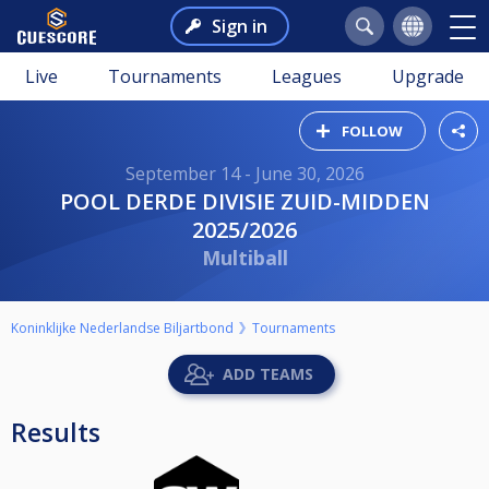
Sign in
Live
Tournaments
Leagues
Upgrade
FOLLOW
September 14 - June 30, 2026
POOL DERDE DIVISIE ZUID-MIDDEN
2025/2026
Multiball
Koninklijke Nederlandse Biljartbond
Tournaments
ADD TEAMS
Results