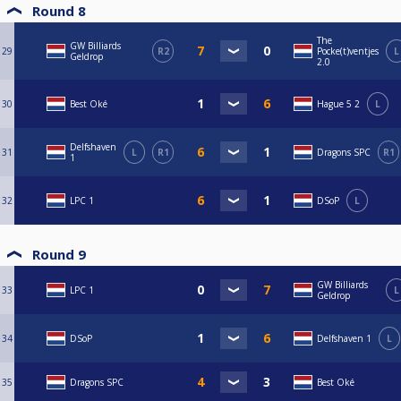
Round 8
The
GW Billiards
29
R2
Pocke(t)ventjes
L
Geldrop
2.0
30
Best Oké
Hague 5 2
L
Delfshaven
31
L
R1
Dragons SPC
R1
1
32
LPC 1
DSoP
L
Round 9
GW Billiards
33
LPC 1
L
Geldrop
34
DSoP
Delfshaven 1
L
35
Dragons SPC
Best Oké