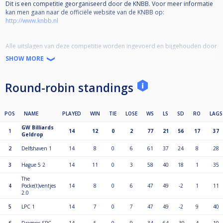
Dit is een competitie georganiseerd door de KNBB. Voor meer informatie
kan men gaan naar de officiële website van de KNBB op:
http://www.knbb.nl
Alle uitslagen van deze competitie worden ingevoerd en bijgehouden door
de teamleiders en wedstrijdleiders. Mochten er vragen of problemen zijn,
SHOW MORE
kan men hiervoor naar de helpdesk van de KNBB gaan:
http://helpdeskpool.knbb.nl/
Round-robin standings
Link naar het reglement:
https://helpdeskpool.knbb.nl/support/solutions/articles/1000331032-reglement-landelijke-teamcompetitie
POS
NAME
PLAYED
WIN
TIE
LOSE
WS
LS
SD
RO
LAGS
GW Billiards
Link naar de wedstrijdformulieren:
1
14
12
0
2
77
21
56
17
37
Geldrop
https://helpdeskpool.knbb.nl/support/solutions/articles/1000122953-wedstrijdformulieren-landelijke-teamcompetitie
2
Delfshaven 1
14
8
0
6
61
37
24
8
28
3
Hague 5 2
14
11
0
3
58
40
18
1
35
The
4
Pocke(t)ventjes
14
8
0
6
47
49
-2
1
11
2.0
5
LPC 1
14
7
0
7
47
49
-2
9
40