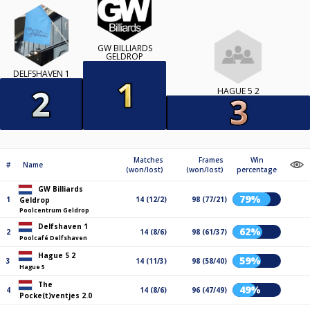
GW BILLIARDS
GELDROP
DELFSHAVEN 1
HAGUE 5 2
Matches
Frames
Win
#
Name
(won/lost)
(won/lost)
percentage
GW Billiards
79%
1
14 (12/2)
98 (77/21)
Geldrop
Poolcentrum Geldrop
Delfshaven 1
62%
2
14 (8/6)
98 (61/37)
Poolcafé Delfshaven
Hague 5 2
59%
3
14 (11/3)
98 (58/40)
Hague 5
The
49%
4
14 (8/6)
96 (47/49)
Pocke(t)ventjes 2.0