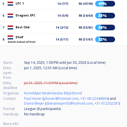
49%
LPC 1
5
14 (7/7)
96 (47/49)
35%
Dragons SPC
6
14 (5/9)
98 (34/64)
36%
Best Oké
7
14 (2/12)
98 (35/63)
DSoP
32%
8
14 (3/11)
98 (31/67)
Dutch School of Pool
Starts
Sep 14, 2025, 1:00 PM
until
Jun 30, 2026 (Local time)
Entry
Jun 1, 2025, 12:01 AM (Local time)
open
from
Entry
Jul 31, 2025, 11:59 PM (Local time)
deadline
Organizer
Koninklijke Nederlandse Biljartbond
Contact
Paul Hover
(
phover@hotmail.com
,
+31 06-22448894
) and
Diana Meijer
(
dianameijer92@hotmail.com
,
+31 612202287
)
Format
League (8
participants
)
Handicap
No handicap
More info