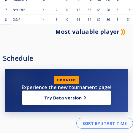
6
Dragons SPC
14
5
0
9
34
64
-30
4
10
7
Best Oké
14
2
0
12
35
63
-28
5
14
8
DSoP
14
3
0
11
31
67
-36
5
31
Most valuable player
Schedule
UPDATED
Experience the new tournament page!
Try Beta version