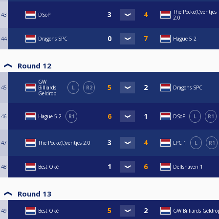
The Pocke(t)ventjes
43
DSoP
2.0
44
Dragons SPC
Hague 5 2
Round 12
GW
45
Billiards
L
R2
Dragons SPC
Geldrop
46
Hague 5 2
R1
DSoP
L
R1
47
The Pocke(t)ventjes 2.0
LPC 1
L
R1
48
Best Oké
Delfshaven 1
Round 13
49
Best Oké
GW Billiards Geldro