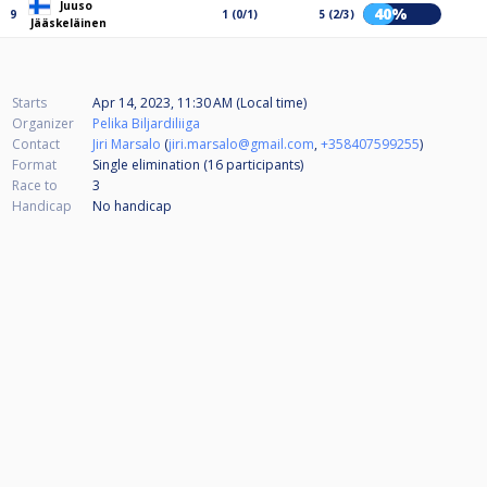
Juuso
40%
9
1 (0/1)
5 (2/3)
Jääskeläinen
Starts
Apr 14, 2023, 11:30 AM (Local time)
Organizer
Pelika Biljardiliiga
Contact
Jiri Marsalo
(
jiri.marsalo@gmail.com
,
+358407599255
)
Format
Single elimination (16
participants
)
Race to
3
Handicap
No handicap