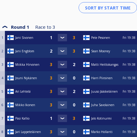
Round 1
Race to
3
1
Jani Sivonen
Pete Pesonen
Fri
19:38
2
Jani Engblom
Sean Mooney
Fri
19:38
3
Miikka Hirvonen
Matti Heittokangas
Fri
19:38
4
Jouni Nykänen
Harri Piiroinen
Fri
19:38
5
Ari Lehtelä
Juuso Jääskeläinen
Fri
19:38
6
Mikko Ikonen
Juha Savolainen
Fri
19:38
7
Pasi Kallio
Jalo Kotinurmi
Fri
19:38
8
Jari Lappeteläinen
Marko Hollanti
Fri
19:38