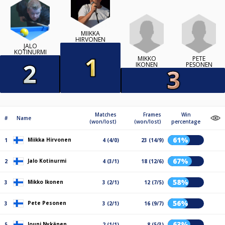
MIIKKA
HIRVONEN
JALO
KOTINURMI
MIKKO
PETE
IKONEN
PESONEN
Matches
Frames
Win
#
Name
(won/lost)
(won/lost)
percentage
61%
Miikka Hirvonen
1
4 (4/0)
23 (14/9)
67%
Jalo Kotinurmi
2
4 (3/1)
18 (12/6)
58%
Mikko Ikonen
3
3 (2/1)
12 (7/5)
56%
Pete Pesonen
3
3 (2/1)
16 (9/7)
63%
Jouni Nykänen
5
2 (1/1)
8 (5/3)