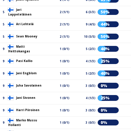
Jari
50%
5
2 (1/1)
6 (3/3)
Lappeteläinen
44%
Ari Lehtelä
5
2 (1/1)
9 (4/5)
50%
Sean Mooney
5
2 (1/1)
10 (5/5)
Matti
40%
9
1 (0/1)
5 (2/3)
Heittokangas
25%
Pasi Kallio
9
1 (0/1)
4 (1/3)
40%
Jani Engblom
9
1 (0/1)
5 (2/3)
0%
Juha Savolainen
9
1 (0/1)
3 (0/3)
25%
Jani Sivonen
9
1 (0/1)
4 (1/3)
0%
Harri Piiroinen
9
1 (0/1)
3 (0/3)
Marko Mussu
0%
9
1 (0/1)
3 (0/3)
Hollanti