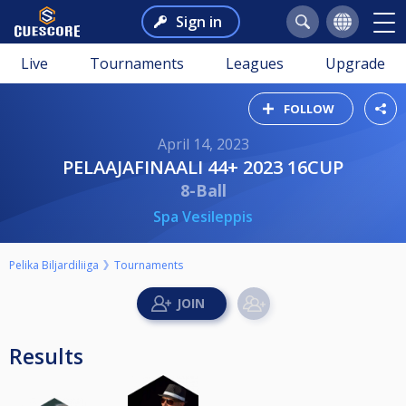
Sign in
Live
Tournaments
Leagues
Upgrade
FOLLOW
April 14, 2023
PELAAJAFINAALI 44+ 2023 16CUP
8-Ball
Spa Vesileppis
Pelika Biljardiliiga
Tournaments
Results