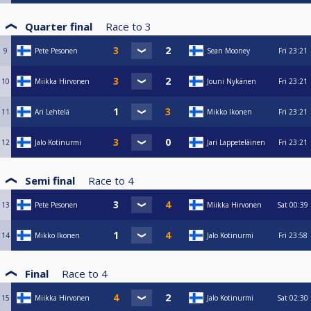
Quarter final
Race to
3
9
Pete Pesonen
Sean Mooney
Fri
23:21
10
Miikka Hirvonen
Jouni Nykänen
Fri
23:21
11
Ari Lehtelä
Mikko Ikonen
Fri
23:21
12
Jalo Kotinurmi
Jari Lappeteläinen
Fri
23:21
Semi final
Race to
4
13
Pete Pesonen
Miikka Hirvonen
Sat
00:39
14
Mikko Ikonen
Jalo Kotinurmi
Fri
23:58
Final
Race to
4
15
Miikka Hirvonen
Jalo Kotinurmi
Sat
02:30