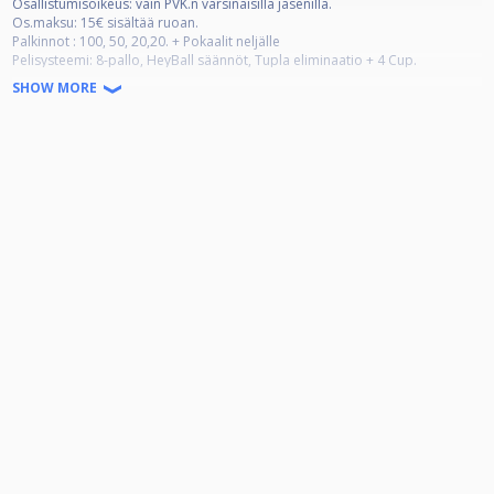
Osallistumisoikeus: vain PVK.n varsinaisilla jäsenillä.
Os.maksu: 15€ sisältää ruoan.
Palkinnot : 100, 50, 20,20. + Pokaalit neljälle
Pelisysteemi: 8-pallo, HeyBall säännöt, Tupla eliminaatio + 4 Cup.
4 voittoon, lyöntiaikakello 40 sek,+ 90 minuutin kokonais peliajalla +
SHOW MORE
rankkarit jos erät tasan.