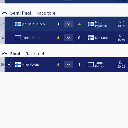
Semi final
Race to
4
Sun
Niko
27
Jani Kainulainen
Hyvönen
18:39
Sun
28
Tanttu Patrick
Kim Laine
18:39
Final
Race to
4
Sun
Tanttu
29
Niko Hyvönen
Patrick
20:02