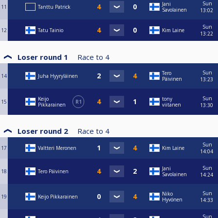
Sun
Jani
11
Tanttu Patrick
Savolainen
13:02
Sun
12
Tatu Tainio
Kim Laine
13:22
Loser round 1
Race to
4
Sun
Tero
14
Juha Hyyryläinen
Päivinen
13:23
Sun
Keijo
tony
15
R1
Pikkarainen
viitanen
13:30
Loser round 2
Race to
4
Sun
17
Valtteri Meronen
Kim Laine
14:04
Sun
Jani
18
Tero Päivinen
Savolainen
14:24
Sun
Niko
19
Keijo Pikkarainen
Hyvönen
14:33
Sun