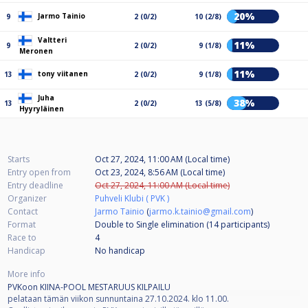
20%
Jarmo Tainio
9
2 (0/2)
10 (2/8)
Valtteri
11%
9
2 (0/2)
9 (1/8)
Meronen
11%
tony viitanen
13
2 (0/2)
9 (1/8)
Juha
38%
13
2 (0/2)
13 (5/8)
Hyyryläinen
Starts
Oct 27, 2024, 11:00 AM (Local time)
Entry open from
Oct 23, 2024, 8:56 AM (Local time)
Entry deadline
Oct 27, 2024, 11:00 AM (Local time)
Organizer
Puhveli Klubi ( PVK )
Contact
Jarmo Tainio
(
jarmo.k.tainio@gmail.com
)
Format
Double to Single elimination (14
participants
)
Race to
4
Handicap
No handicap
More info
PVKoon KIINA-POOL MESTARUUS KILPAILU
pelataan tämän viikon sunnuntaina 27.10.2024. klo 11.00.