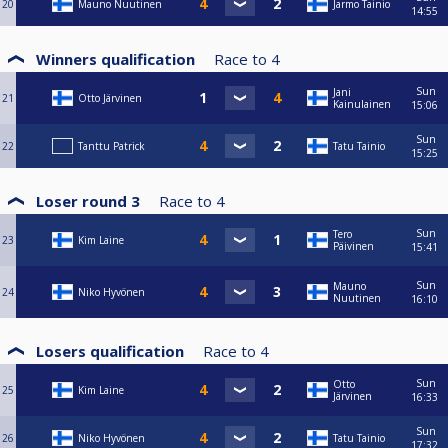
20
Mauno Nuutinen
Jarmo Tainio
14:55
Winners qualification
Race to
4
Sun
Jani
21
Otto Järvinen
Kainulainen
15:06
Sun
22
Tanttu Patrick
Tatu Tainio
15:25
Loser round 3
Race to
4
Sun
Tero
23
Kim Laine
Päivinen
15:41
Sun
Mauno
24
Niko Hyvönen
Nuutinen
16:10
Losers qualification
Race to
4
Sun
Otto
25
Kim Laine
Järvinen
16:33
Sun
26
Niko Hyvönen
Tatu Tainio
17:32