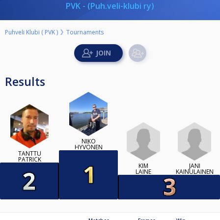
PVK - (Puh.veli-klubi ry)
Puhveli Klubi ( PVK )
Tournaments
Results
NIKO
HYVÖNEN
TANTTU
PATRICK
KIM
JANI
LAINE
KAINULAINEN