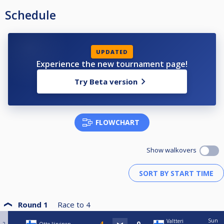
Schedule
UPDATED
Experience the new tournament page!
Try Beta version
FLOWCHART
Show walkovers
Round 1
Race to
4
Sun
Valtteri