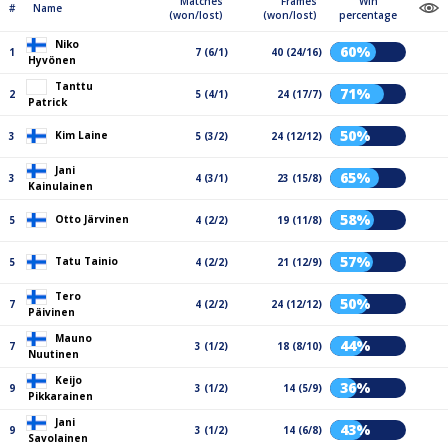
Matches
Frames
Win
#
Name
(won/lost)
(won/lost)
percentage
Niko
60%
1
7 (6/1)
40 (24/16)
Hyvönen
Tanttu
71%
2
5 (4/1)
24 (17/7)
Patrick
50%
Kim Laine
3
5 (3/2)
24 (12/12)
Jani
65%
3
4 (3/1)
23 (15/8)
Kainulainen
58%
Otto Järvinen
5
4 (2/2)
19 (11/8)
57%
Tatu Tainio
5
4 (2/2)
21 (12/9)
Tero
50%
7
4 (2/2)
24 (12/12)
Päivinen
Mauno
44%
7
3 (1/2)
18 (8/10)
Nuutinen
Keijo
36%
9
3 (1/2)
14 (5/9)
Pikkarainen
Jani
43%
9
3 (1/2)
14 (6/8)
Savolainen