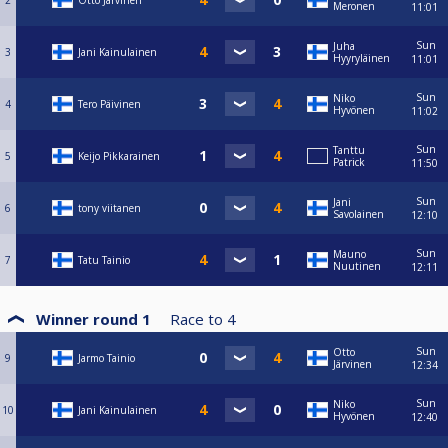
2
Otto Järvinen
Meronen
11:01
Sun
Juha
3
Jani Kainulainen
Hyyryläinen
11:01
Sun
Niko
4
Tero Päivinen
Hyvönen
11:02
Sun
Tanttu
5
Keijo Pikkarainen
Patrick
11:50
Sun
Jani
6
tony viitanen
Savolainen
12:10
Sun
Mauno
7
Tatu Tainio
Nuutinen
12:11
Winner round 1
Race to
4
Sun
Otto
9
Jarmo Tainio
Järvinen
12:34
Sun
Niko
10
Jani Kainulainen
Hyvönen
12:40