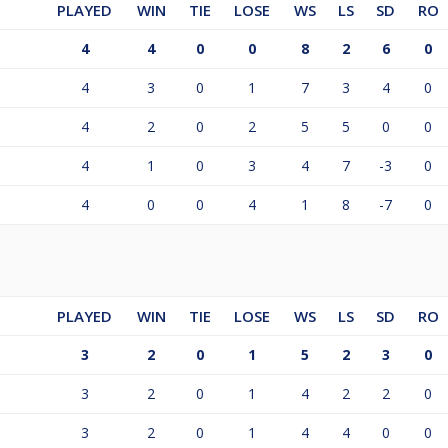
PLAYED
WIN
TIE
LOSE
WS
LS
SD
RO
4
4
0
0
8
2
6
0
4
3
0
1
7
3
4
0
4
2
0
2
5
5
0
0
4
1
0
3
4
7
-3
0
4
0
0
4
1
8
-7
0
PLAYED
WIN
TIE
LOSE
WS
LS
SD
RO
3
2
0
1
5
2
3
0
3
2
0
1
4
2
2
0
3
2
0
1
4
4
0
0