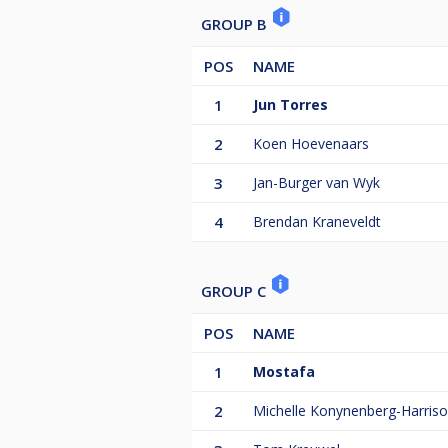
GROUP B
POS
NAME
1
Jun Torres
2
Koen Hoevenaars
3
Jan-Burger van Wyk
4
Brendan Kraneveldt
GROUP C
POS
NAME
1
Mostafa
2
Michelle Konynenberg-Harris