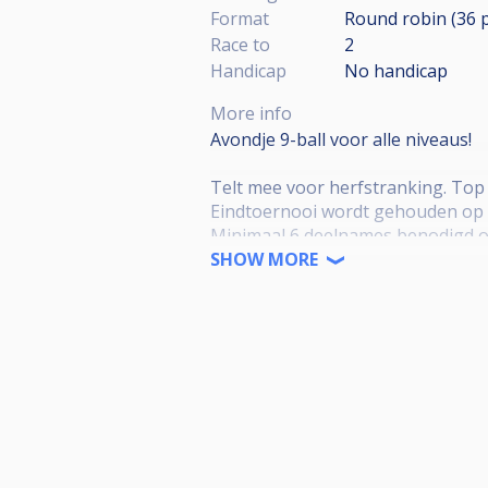
Format
Round robin (36
Race to
2
Handicap
No handicap
More info
Avondje 9-ball voor alle niveaus!
Telt mee voor herfstranking. Top 
Eindtoernooi wordt gehouden op 
Minimaal 6 deelnames benodigd o
SHOW MORE
Tournament counts towards the win
Masters will be held on X-X, 2025.
Minimum of 6 tournament entries n
De loting wordt gedaan om 20:00.
Te laat komen resulteert in het ver
15 minuten of meer te laat resultee
Meer dan 30 minuten te laat result