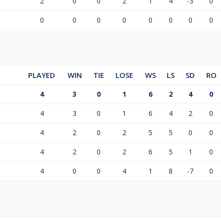
2
0
0
2
1
4
-3
0
0
0
0
0
0
0
0
0
PLAYED
WIN
TIE
LOSE
WS
LS
SD
RO
4
3
0
1
6
2
4
0
4
3
0
1
6
4
2
0
4
2
0
2
5
5
0
0
4
2
0
2
6
5
1
0
4
0
0
4
1
8
-7
0