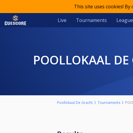
This site uses cookies! By
Live
Tournaments
League
POOLLOKAAL DE
Poollokaal De Gracht
Tournaments
POO