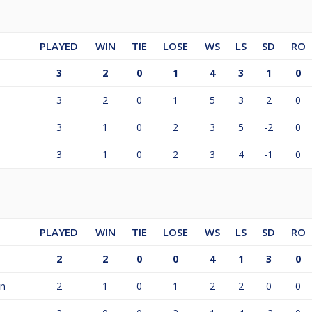
PLAYED
WIN
TIE
LOSE
WS
LS
SD
RO
3
2
0
1
4
3
1
0
3
2
0
1
5
3
2
0
3
1
0
2
3
5
-2
0
3
1
0
2
3
4
-1
0
PLAYED
WIN
TIE
LOSE
WS
LS
SD
RO
2
2
0
0
4
1
3
0
on
2
1
0
1
2
2
0
0