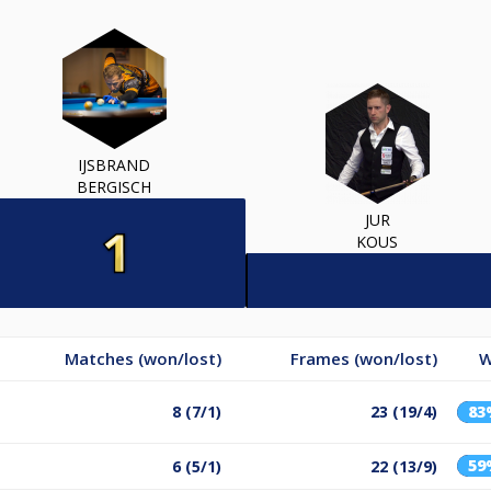
IJSBRAND
BERGISCH
JUR
KOUS
Matches (won/lost)
Frames (won/lost)
W
8 (7/1)
23 (19/4)
83
59
6 (5/1)
22 (13/9)