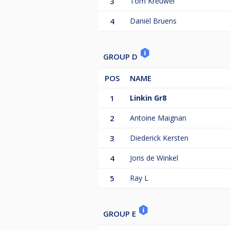
3
Tom Kreuwel
4
Daniël Bruens
GROUP D
POS
NAME
1
Linkin Gr8
2
Antoine Maignan
3
Diederick Kersten
4
Joris de Winkel
5
Ray L
GROUP E