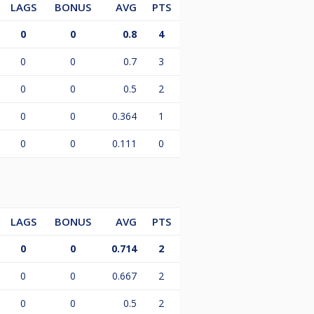
LAGS
BONUS
AVG
PTS
0
0
0.8
4
0
0
0.7
3
0
0
0.5
2
0
0
0.364
1
0
0
0.111
0
LAGS
BONUS
AVG
PTS
0
0
0.714
2
0
0
0.667
2
0
0
0.5
2