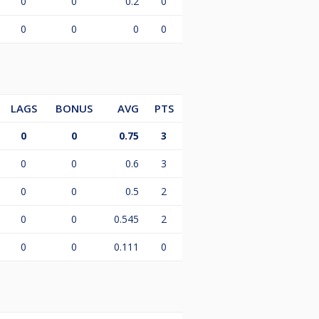
0
0
0.2
0
0
0
0
0
LAGS
BONUS
AVG
PTS
0
0
0.75
3
0
0
0.6
3
0
0
0.5
2
0
0
0.545
2
0
0
0.111
0