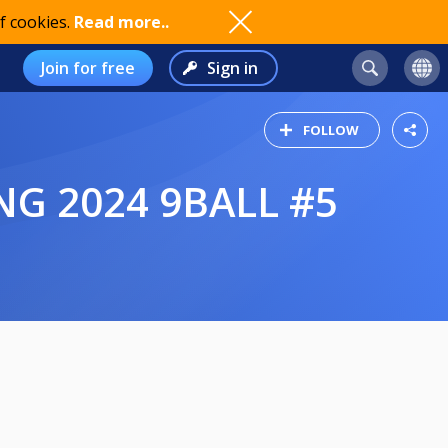
f cookies.
Read more..
Join for free
Sign in
FOLLOW
G 2024 9BALL #5