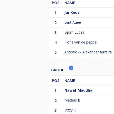
POS
NAME
1
Jur Kous
2
Bart Auée
3
Bjorn Lucas
4
Floris van de peppel
5
Antonio.♎️ Alexander ferreira.
GROUP F
POS
NAME
1
Nawaf Maudha
2
Mattias B
3
Ozzy K