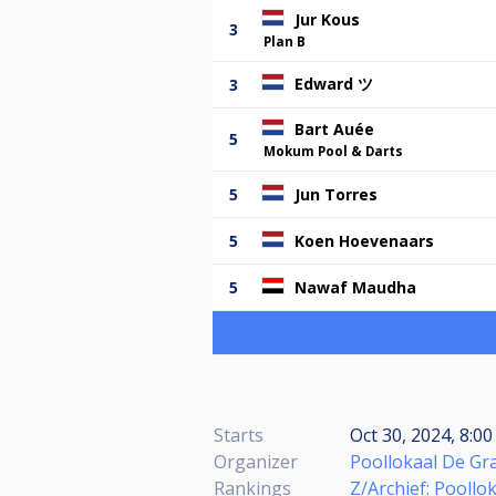
Jur Kous
3
Plan B
Edward ツ
3
Bart Auée
5
Mokum Pool & Darts
5
Jun Torres
5
Koen Hoevenaars
5
Nawaf Maudha
Starts
Oct 30, 2024, 8:00
Organizer
Poollokaal De Gr
Rankings
Z/Archief: Poollo