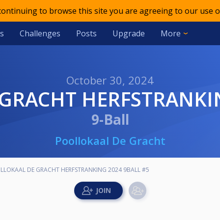
 continuing to browse this site you are agreeing to our use o
s
Challenges
Posts
Upgrade
More
October 30, 2024
 GRACHT HERFSTRANKIN
9-Ball
Poollokaal De Gracht
LLOKAAL DE GRACHT HERFSTRANKING 2024 9BALL #5