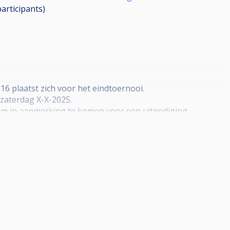
participants
)
16 plaatst zich voor het eindtoernooi.
zaterdag X-X-2025.
m in aanmerking te komen voor een uitnodiging.
terranking. Top 16 will be invited for the masters.
eeded to be eligible for an invite.
 Te laat komen dient gemeld te worden in de opmerkingen.
lies van het eerste frame in je eerste partij.*
rt in het verlies van de eerste 2 frames in je eerste partij.*
eert in een uitsluiting van het toernooi.*