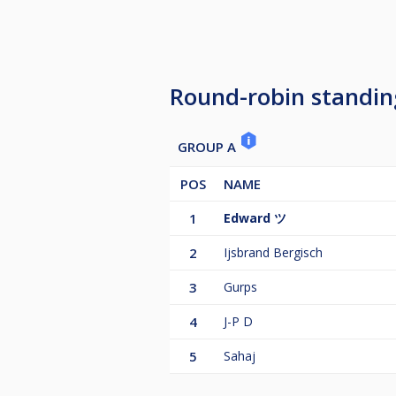
*Het staat de toernooileiding vrij
The draw will take place at 20:00.
Arriving late results in the loss of
Arriving 15 minutes or more late re
Round-robin standin
Arriving more than 30 minutes late
*The tournament management is fr
GROUP A
POS
NAME
1
Edward ツ
2
Ijsbrand Bergisch
3
Gurps
4
J-P D
5
Sahaj