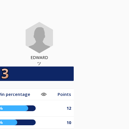
EDWARD
ツ
in percentage
Points
%
12
%
10