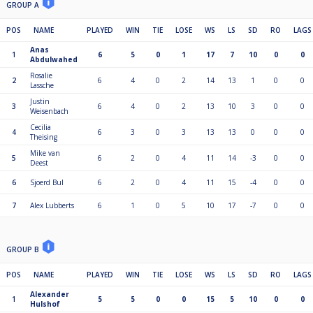
GROUP A
POS
NAME
PLAYED
WIN
TIE
LOSE
WS
LS
SD
RO
LAGS
Anas
1
6
5
0
1
17
7
10
0
0
Abdulwahed
Rosalie
2
6
4
0
2
14
13
1
0
0
Lassche
Justin
3
6
4
0
2
13
10
3
0
0
Weisenbach
Cecilia
4
6
3
0
3
13
13
0
0
0
Theising
Mike van
5
6
2
0
4
11
14
-3
0
0
Deest
6
Sjoerd Bul
6
2
0
4
11
15
-4
0
0
7
Alex Lubberts
6
1
0
5
10
17
-7
0
0
GROUP B
POS
NAME
PLAYED
WIN
TIE
LOSE
WS
LS
SD
RO
LAGS
Alexander
1
5
5
0
0
15
5
10
0
0
Hulshof