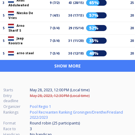
Anas
65%
3
9 (7/2)
43 (28/15)
25
Abdulwahed
Niesko De
57%
5
7 (4/3)
30 (17/13)
20
Vries
Arno
52%
5
7 (3/4)
29 (15/14)
20
Sharif S
Jaap
35%
5
7 (3/4)
31 (11/20)
20
Kooistra
40%
arno staal
5
7 (3/4)
30 (12/18)
20
SHOW MORE
Starts
May 28, 2023, 12:00 PM (Local time)
Entry
May 28, 2023, 12:30 PM (Local time)
deadline
Organizer
Pool Regio 1
Rankings
Pool Recreanten Ranking Groningen/Drenthe/Friesland
2022/2023
Format
Round robin (25
participants
)
Race to
3
Handicap
No handicap