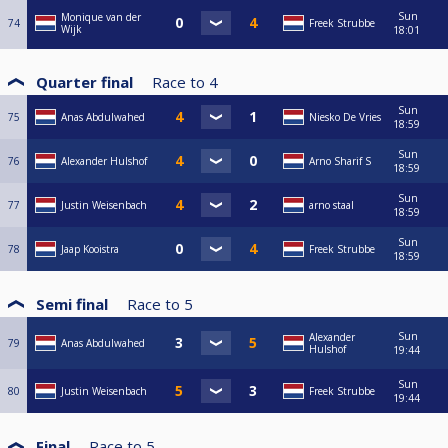
Sun
Monique van der
74
Freek Strubbe
Wijk
18:01
Quarter final
Race to
4
Sun
75
Anas Abdulwahed
Niesko De Vries
18:59
Sun
76
Alexander Hulshof
Arno Sharif S
18:59
Sun
77
Justin Weisenbach
arno staal
18:59
Sun
78
Jaap Kooistra
Freek Strubbe
18:59
Semi final
Race to
5
Sun
Alexander
79
Anas Abdulwahed
Hulshof
19:44
Sun
80
Justin Weisenbach
Freek Strubbe
19:44
Final
Race to
5