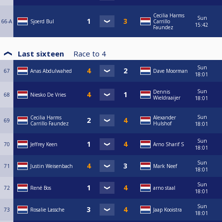
Cecilia Harms
Sun
66-A
Sjoerd Bul
Carrillo
15:42
Faundez
Last sixteen
Race to
4
Sun
67
Anas Abdulwahed
Dave Moorman
18:01
Sun
Dennis
68
Niesko De Vries
Wieldraaijer
18:01
Sun
Cecilia Harms
Alexander
69
Carrillo Faundez
Hulshof
18:01
Sun
70
Jeffrey Keen
Arno Sharif S
18:01
Sun
71
Justin Weisenbach
Mark Neef
18:01
Sun
72
René Bos
arno staal
18:01
Sun
73
Rosalie Lassche
Jaap Kooistra
18:01