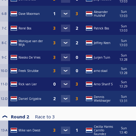
13:03
Sun
Alexander
6-B
Dave Moorman
Hulshof
13:03
Sun
7-C
René Bos
Patrick Bos
13:03
Sun
Monique van der
8-C
Jeffrey Keen
Wijk
13:03
Sun
9-C
Niesko De Vries
Jurjen Tuin
13:28
Sun
10-D
Freek Strubbe
arno staal
13:28
Sun
11-D
Rick van Lier
Arno Sharif S
13:29
Sun
Dennis
12-D
Daniel Grijpstra
Wieldraaijer
13:31
Round 2
Race to
3
Cecilia Harms
Sun
13-A
Mike van Deest
Carrillo
13:40
Faundez