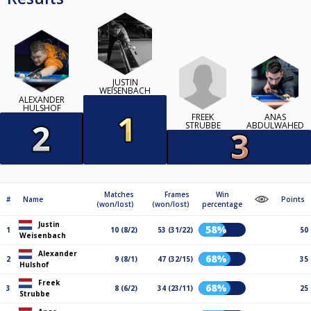
JUSTIN
WEISENBACH
ALEXANDER
HULSHOF
FREEK
ANAS
STRUBBE
ABDULWAHED
Matches
Frames
Win
#
Name
Points
(won/lost)
(won/lost)
percentage
Justin
58%
1
10 (8/2)
53 (31/22)
50
Weisenbach
Alexander
68%
2
9 (8/1)
47 (32/15)
35
Hulshof
Freek
68%
3
8 (6/2)
34 (23/11)
25
Strubbe