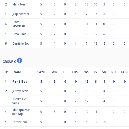
2
Mark Neef
5
3
0
2
13
10
3
0
0
3
Jaap Kooistra
5
2
0
3
7
13
-6
0
0
Dave
4
5
2
0
3
11
11
0
0
0
Moorman
5
Timo Smit
5
2
0
3
10
12
-2
0
0
6
Daniëlle Bos
5
1
0
4
7
12
-5
0
0
GROUP C
POS
NAME
PLAYED
WIN
TIE
LOSE
WS
LS
SD
RO
LAGS
1
René Bos
5
5
0
0
15
6
9
0
0
2
Jeffrey Keen
5
3
0
2
13
9
4
0
0
Niesko De
3
5
3
0
2
12
8
4
0
0
Vries
Monique van
4
5
3
0
2
10
11
-1
0
0
der Wijk
5
Patrick Bos
5
1
0
4
8
12
-4
0
0