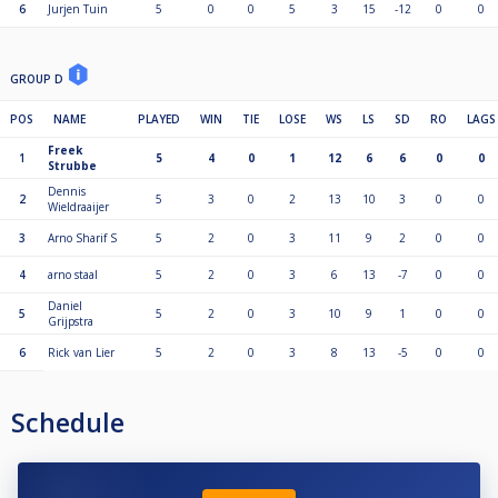
6
Jurjen Tuin
5
0
0
5
3
15
-12
0
0
GROUP D
POS
NAME
PLAYED
WIN
TIE
LOSE
WS
LS
SD
RO
LAGS
Freek
1
5
4
0
1
12
6
6
0
0
Strubbe
Dennis
2
5
3
0
2
13
10
3
0
0
Wieldraaijer
3
Arno Sharif S
5
2
0
3
11
9
2
0
0
4
arno staal
5
2
0
3
6
13
-7
0
0
Daniel
5
5
2
0
3
10
9
1
0
0
Grijpstra
6
Rick van Lier
5
2
0
3
8
13
-5
0
0
Schedule