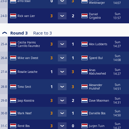
23-D
arno staal
Wieldraaijer
14:07
Sun
Daniel
24-D
Rick van Lier
Grijpstra
13:57
Round 3
Race to
3
Sun
Cecilia Harms
25-A
Alex Lubberts
Carrillo Faundez
14:27
Sun
26-A
Mike van Deest
Sjoerd Bul
14:08
Sun
Anas
27-A
Rosalie Lassche
Abdulwahed
14:27
Sun
Alexander
28-B
Timo Smit
Hulshof
14:51
Sun
29-B
Jaap Kooistra
Dave Moorman
14:31
Sun
30-B
Mark Neef
Daniëlle Bos
14:50
Sun
31-C
René Bos
Jurjen Tuin
14:27