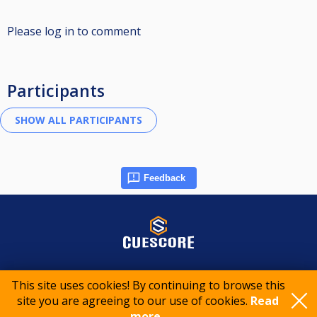
Please log in to comment
Participants
Feedback
© 2015-2026 CueScore International
This site uses cookies! By continuing to browse this
site you are agreeing to our use of cookies.
Read
Cookie policy
Privacy policy
Terms of service
more..