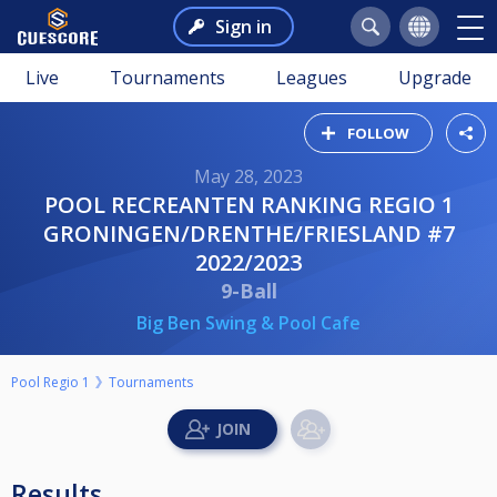
Sign in
Live
Tournaments
Leagues
Upgrade
FOLLOW
May 28, 2023
POOL RECREANTEN RANKING REGIO 1
GRONINGEN/DRENTHE/FRIESLAND #7
2022/2023
9-Ball
Big Ben Swing & Pool Cafe
Pool Regio 1
Tournaments
Results