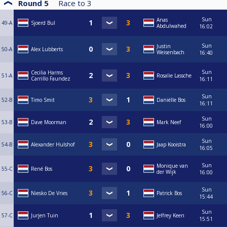
Round 5
Race to
3
Sun
Anas
49-A
Sjoerd Bul
Abdulwahed
16:02
Sun
Justin
50-A
Alex Lubberts
Weisenbach
16:40
Sun
Cecilia Harms
51-A
Rosalie Lassche
Carrillo Faundez
16:11
Sun
52-B
Timo Smit
Daniëlle Bos
16:11
Sun
53-B
Dave Moorman
Mark Neef
16:00
Sun
54-B
Alexander Hulshof
Jaap Kooistra
16:05
Sun
Monique van
55-C
René Bos
der Wijk
16:00
Sun
56-C
Niesko De Vries
Patrick Bos
15:44
Sun
57-C
Jurjen Tuin
Jeffrey Keen
15:51