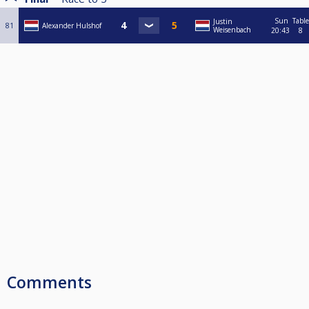
Sun
Table
Justin
81
Alexander Hulshof
Weisenbach
20:43
8
Comments