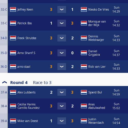
Sun
32-C
Jeffrey Keen
Niesko De Vries
14:29
Sun
Monique van
33-C
Patrick Bos
der Wijk
14:32
Sun
Dennis
34-D
Freek Strubbe
Wieldraaijer
14:33
Sun
Daniel
35-D
Arno Sharif S
Grijpstra
14:37
Sun
36-D
arno staal
Rick van Lier
14:33
Round 4
Race to
3
Sun
37-A
Alex Lubberts
Sjoerd Bul
14:59
Sun
Cecilia Harms
Anas
38-A
Carrillo Faundez
Abdulwahed
15:02
Sun
Justin
39-A
Mike van Deest
Weisenbach
14:54