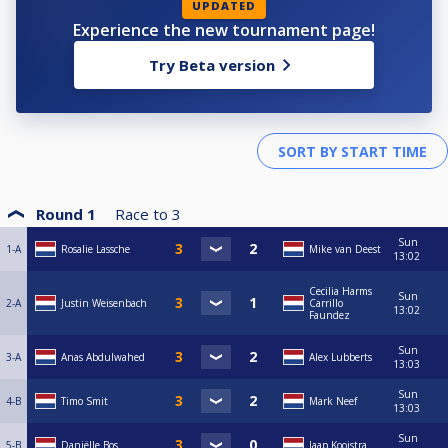
UPDATED
Experience the new tournament page!
Try Beta version
Round 1
Race to
3
Sun
1-A
Rosalie Lassche
Mike van Deest
13:02
Cecilia Harms
Sun
2-A
Justin Weisenbach
Carrillo
13:02
Faundez
Sun
3-A
Anas Abdulwahed
Alex Lubberts
13:03
Sun
4-B
Timo Smit
Mark Neef
13:03
Sun
5-B
Daniëlle Bos
Jaap Kooistra