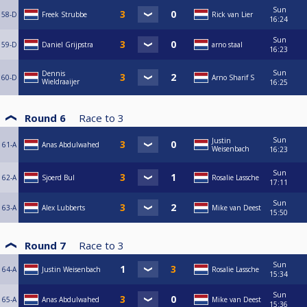
Sun
58-D
Freek Strubbe
Rick van Lier
16:24
Sun
59-D
Daniel Grijpstra
arno staal
16:23
Sun
Dennis
60-D
Arno Sharif S
Wieldraaijer
16:25
Round 6
Race to
3
Sun
Justin
61-A
Anas Abdulwahed
Weisenbach
16:23
Sun
62-A
Sjoerd Bul
Rosalie Lassche
17:11
Sun
63-A
Alex Lubberts
Mike van Deest
15:50
Round 7
Race to
3
Sun
64-A
Justin Weisenbach
Rosalie Lassche
15:34
Sun
65-A
Anas Abdulwahed
Mike van Deest
15:36