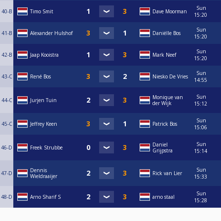
Sun
40-B
Timo Smit
Dave Moorman
15:20
Sun
41-B
Alexander Hulshof
Daniëlle Bos
15:20
Sun
42-B
Jaap Kooistra
Mark Neef
15:20
Sun
43-C
René Bos
Niesko De Vries
14:55
Sun
Monique van
44-C
Jurjen Tuin
der Wijk
15:12
Sun
45-C
Jeffrey Keen
Patrick Bos
15:06
Sun
Daniel
46-D
Freek Strubbe
Grijpstra
15:14
Sun
Dennis
47-D
Rick van Lier
Wieldraaijer
15:33
Sun
48-D
Arno Sharif S
arno staal
15:28